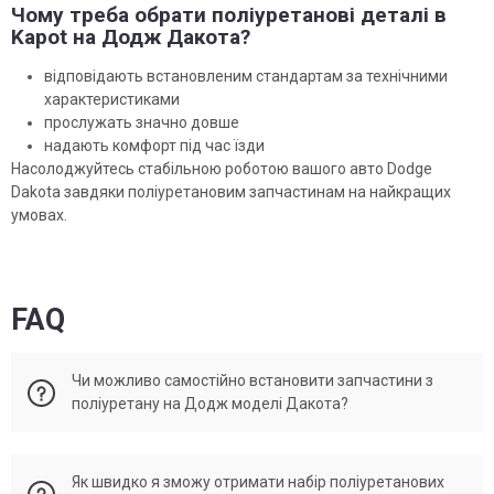
Чому треба обрати поліуретанові деталі в
Kapot на Додж Дакота?
відповідають встановленим стандартам за технічними
характеристиками
прослужать значно довше
надають комфорт під час їзди
Насолоджуйтесь стабільною роботою вашого авто Dodge
Dakota завдяки поліуретановим запчастинам на найкращих
умовах.
FAQ
Чи можливо самостійно встановити запчастини з
поліуретану на Додж моделі Дакота?
Чимало поліуретанових деталей можна зробити установку
Як швидко я зможу отримати набір поліуретанових
самостійно, за умови, що у вас є відповідні навички в