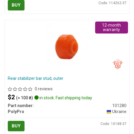
Code: 114262-37
BUY
12-month
warranty
Rear stabilizer bar stud, outer
0 reviews
$2
(≈ 100 ₴)
in stock. Fast shipping today
Part number:
101280
PolyPro
Ukraine
Code: 10188-37
BUY