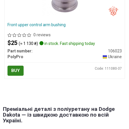
Front upper control arm bushing
0 reviews
$25
(≈ 1 130 ₴)
in stock. Fast shipping today
Part number:
106023
PolyPro
Ukraine
Code: 111080-37
BUY
Преміальні деталі з поліуретану на Dodge
Dakota — із швидкою доставкою по всій
Україні.