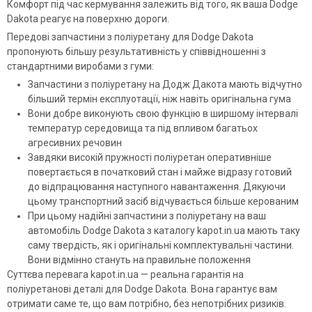
Комфорт під час кермування залежить від того, як ваша Dodge
Dakota реагує на поверхню дороги.
Передові запчастини з поліуретану для Dodge Dakota
пропонують більшу результативність у співвідношенні з
стандартними виробами з гуми:
Запчастини з поліуретану на Додж Дакота мають відчутно
більший термін експлуотації, ніж навіть оригінальна гума
Вони добре виконують свою функцію в ширшому інтервалі
температур середовища та під впливом багатьох
агресивних речовин
Завдяки високій пружності поліуретан оперативніше
повертається в початковий стан і майже відразу готовий
до відпрацювання наступного навантаження. Дякуючи
цьому транспортний засіб відчувається більше керованим
При цьому надійні запчастини з поліуретану на ваш
автомобіль Dodge Dakota з каталогу kapot.in.ua мають таку
саму твердість, як і оригінальні комплектувальні частини.
Вони відмінно стануть на правильне положення
Суттєва перевага kapot.in.ua — реальна гарантія на
поліуретанові деталі для Dodge Dakota. Вона гарантує вам
отримати саме те, що вам потрібно, без непотрібних ризиків.