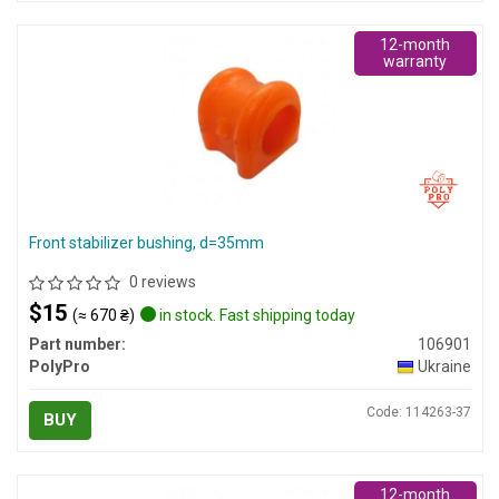
12-month
warranty
Front stabilizer bushing, d=35mm
0 reviews
$15
(≈ 670 ₴)
in stock. Fast shipping today
Part number:
106901
PolyPro
Ukraine
Code: 114263-37
BUY
12-month