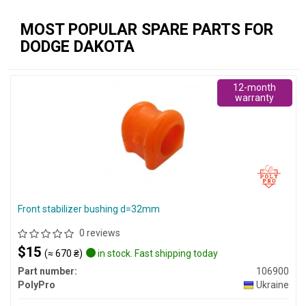
MOST POPULAR SPARE PARTS FOR
DODGE DAKOTA
12-month
warranty
Front stabilizer bushing d=32mm
0 reviews
$15
(≈ 670 ₴)
in stock. Fast shipping today
Part number:
106900
PolyPro
Ukraine