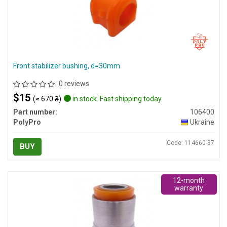
Front stabilizer bushing, d=30mm
0 reviews
$15
(≈ 670 ₴)
in stock. Fast shipping today
Part number:
106400
PolyPro
Ukraine
Code: 114660-37
BUY
12-month
warranty