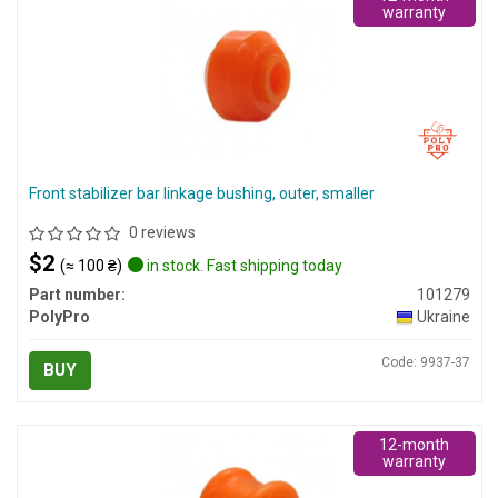
warranty
Front stabilizer bar linkage bushing, outer, smaller
0 reviews
$2
(≈ 100 ₴)
in stock. Fast shipping today
Part number:
101279
PolyPro
Ukraine
Code: 9937-37
BUY
12-month
warranty