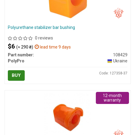
Polyurethane stabilizer bar bushing
0 reviews
$6
(≈ 290 ₴)
lead time 9 days
Part number:
108429
PolyPro
Ukraine
Code: 127358-37
BUY
12-month
warranty