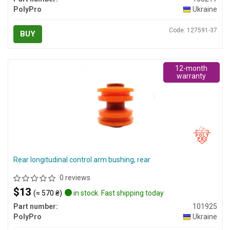
PolyPro
Ukraine
Code: 127591-37
BUY
12-month
warranty
Rear longitudinal control arm bushing, rear
0 reviews
$13
(≈ 570 ₴)
in stock. Fast shipping today
Part number:
101925
PolyPro
Ukraine