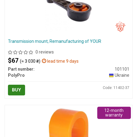
Transmission mount, Remanufacturing of YOUR
0 reviews
$67
(≈ 3 030 ₴)
lead time 9 days
Part number:
101101
PolyPro
Ukraine
Code: 11402-37
BUY
12-month
warranty