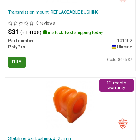
Transmission mount, REPLACEABLE BUSHING
0 reviews
$31
(≈ 1 410 ₴)
in stock. Fast shipping today
Part number:
101102
PolyPro
Ukraine
Code: 8625-37
BUY
12-month
warranty
Stabilizer bar bushing, d=25mm