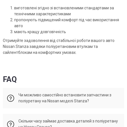
виготовлені згідно зі встановленими стандартами за
технічними характеристиками
пропонують підвищений комфорт під час використання
авто
мають кращу довговічність
Отримуйте задоволення від стабільної роботи вашого авто
Nissan Stanza завдяки поліуретановим втулкам та
сайлентблокам на комфортних умовах.
FAQ
Чи можливо самостійно встановити запчастини з
поліуретану на Nissan моделі Stanza?
Установка поліуретанових деталей може бути зроблено
Скільки часу займає доставка деталей з поліуретану
самотужки, за умови наявності відповідного досвіду та