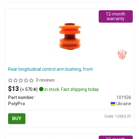
12-month
warranty
Rear longitudinal control arm bushing, front
0 reviews
$13
(≈ 570 ₴)
in stock. Fast shipping today
Part number:
101926
PolyPro
Ukraine
Code: 12062-37
BUY