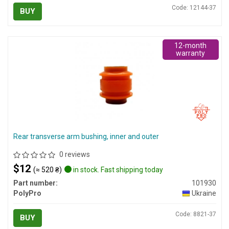
Code: 12144-37
BUY
12-month
warranty
Rear transverse arm bushing, inner and outer
0 reviews
$12
(≈ 520 ₴)
in stock. Fast shipping today
Part number:
101930
PolyPro
Ukraine
Code: 8821-37
BUY