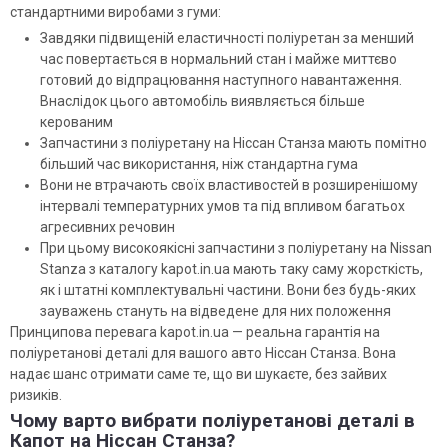
стандартними виробами з гуми:
Завдяки підвищеній еластичності поліуретан за менший
час повертається в нормальний стан і майже миттєво
готовий до відпрацювання наступного навантаження.
Внаслідок цього автомобіль виявляється більше
керованим
Запчастини з поліуретану на Ніссан Станза мають помітно
більший час використання, ніж стандартна гума
Вони не втрачають своїх властивостей в розширенішому
інтервалі температурних умов та під впливом багатьох
агресивних речовин
При цьому високоякісні запчастини з поліуретану на Nissan
Stanza з каталогу kapot.in.ua мають таку саму жорсткість,
як і штатні комплектувальні частини. Вони без будь-яких
зауважень стануть на відведене для них положення
Принципова перевага kapot.in.ua — реальна гарантія на
поліуретанові деталі для вашого авто Ніссан Станза. Вона
надає шанс отримати саме те, що ви шукаєте, без зайвих
ризиків.
Чому варто вибрати поліуретанові деталі в
Капот на Ніссан Станза?