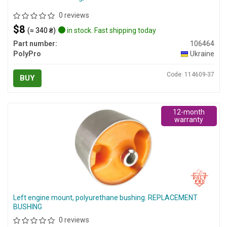
0 reviews
$8
(≈ 340 ₴)
in stock. Fast shipping today
Part number:
106464
PolyPro
Ukraine
Code: 114609-37
BUY
12-month
warranty
Left engine mount, polyurethane bushing. REPLACEMENT
BUSHING
0 reviews