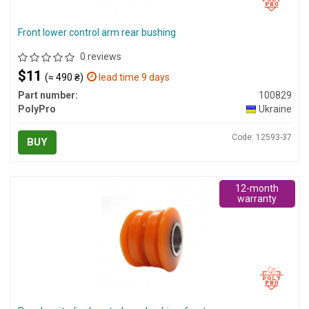
Front lower control arm rear bushing
0 reviews
$11
(≈ 490 ₴)
lead time 9 days
Part number:
100829
PolyPro
Ukraine
Code: 12593-37
BUY
12-month
warranty