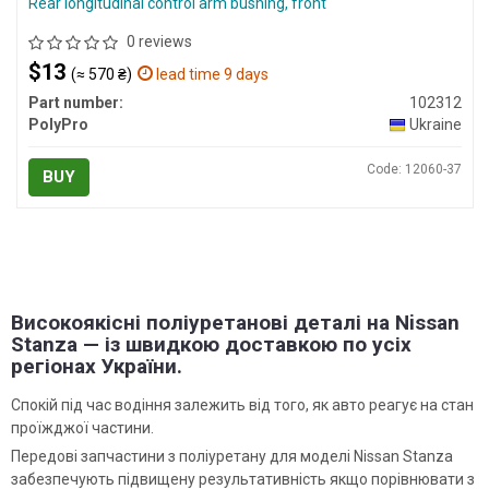
Rear longitudinal control arm bushing, front
0 reviews
$13
(≈ 570 ₴)
lead time 9 days
Part number:
102312
PolyPro
Ukraine
Code: 12060-37
BUY
Високоякісні поліуретанові деталі на Nissan
Stanza — із швидкою доставкою по усіх
регіонах України.
Спокій під час водіння залежить від того, як авто реагує на стан
проїжджої частини.
Передові запчастини з поліуретану для моделі Nissan Stanza
забезпечують підвищену результативність якщо порівнювати з