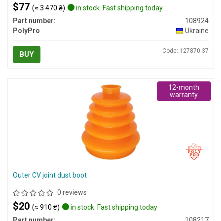
$77
(≈ 3 470 ₴)
in stock. Fast shipping today
Part number:
108924
PolyPro
Ukraine
Code: 127870-37
BUY
12-month
warranty
Outer CV joint dust boot
0 reviews
$20
(≈ 910 ₴)
in stock. Fast shipping today
Part number:
108217