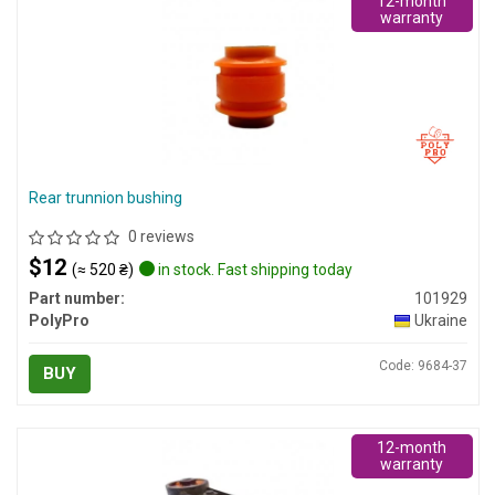
12-month
warranty
Rear trunnion bushing
0 reviews
$12
(≈ 520 ₴)
in stock. Fast shipping today
Part number:
101929
PolyPro
Ukraine
Code: 9684-37
BUY
12-month
warranty