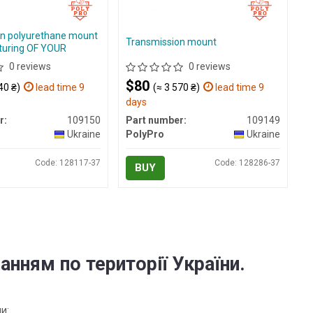
n polyurethane mount
Transmission mount
uring OF YOUR
0 reviews
0 reviews
$80
40 ₴)
lead time 9
(≈ 3 570 ₴)
lead time 9
days
r:
109150
Part number:
109149
Ukraine
PolyPro
Ukraine
Code: 128117-37
Code: 128286-37
BUY
анням по території України.
и: