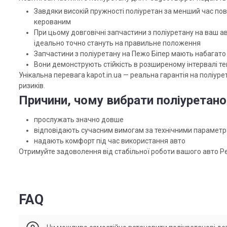
Завдяки високій пружності поліуретан за менший час по
керованим
При цьому довговічні запчастини з поліуретану на ваш ав
ідеально точно стануть на правильне положення
Запчастини з поліуретану на Пежо Біпер мають набагато 
Вони демонструють стійкість в розширеному інтервалі 
Унікальна перевага kapot.in.ua — реальна гарантія на поліур
ризиків.
Причини, чому вибрати поліуретано
прослужать значно довше
відповідають сучасним вимогам за технічними парамет
надають комфорт під час використання авто
Отримуйте задоволення від стабільної роботи вашого авто Pe
FAQ