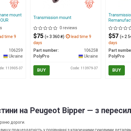
thane mount
Transmissio
Transmission mount
YOUR
Remanufact
s
0 reviews
$75
$57
ad time 9
(≈ 3 360 ₴)
lead time 9
(≈ 2 5
days
days
106259
Part number:
106258
Part numbe
Ukraine
PolyPro
Ukraine
PolyPro
de: 113905-37
Code: 113979-37
BUY
BUY
тини на Peugeot Bipper — з пересил
ерхню дороги.
ь вищу працездатність у порівнянні з класичними гумовими деталям