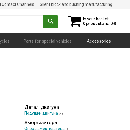
al Contact Channels
Silent block and bushing manufacturing
In your basket
0 products
на
0 ₴
ycles
Parts for special vehicles
Accessories
Деталі двигуна
Подушки двигуна
(4)
Амортизатори
Опора амортизатора
(4)