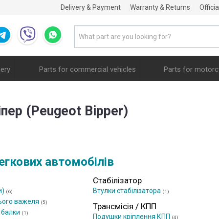
Delivery & Payment
Warranty & Returns
Offici
nery
Parts for commercial vehicles
Parts for motorc
пер (Peugeot Bipper)
егкових автомобілів
Стабілізатор
и)
Втулки стабілізатора
(6)
(1)
ього важеля
(5)
Трансмісія / КПП
 балки
(1)
Подушки кріплення КПП
(4)