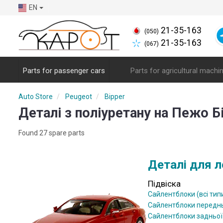
EN
21-35-163
(050)
21-35-163
(067)
Parts for passenger cars
Parts for agricultural machi
Auto Store
Peugeot
Bipper
Деталі з поліуретану на Пежо Бі
Found 27 spare parts
Деталі для л
Підвіска
Сайлентблоки (всі тип
Сайлентблоки передн
Сайлентблоки задньої