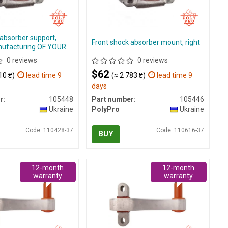
 absorber support,
Front shock absorber mount, right
nufacturing OF YOUR
0 reviews
0 reviews
$62
10 ₴)
lead time 9
(≈ 2 783 ₴)
lead time 9
days
r:
105448
Part number:
105446
Ukraine
PolyPro
Ukraine
Code: 110428-37
Code: 110616-37
BUY
12-month
12-month
warranty
warranty