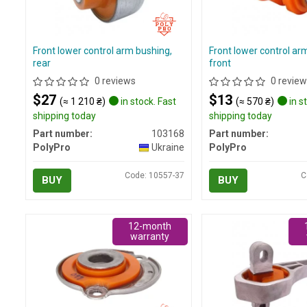
Front lower control arm bushing,
Front lower control ar
rear
front
0 reviews
0 review
$27
$13
(≈ 1 210 ₴)
in stock. Fast
(≈ 570 ₴)
in s
shipping today
shipping today
Part number:
103168
Part number:
PolyPro
Ukraine
PolyPro
Code: 10557-37
C
BUY
BUY
12-month
warranty