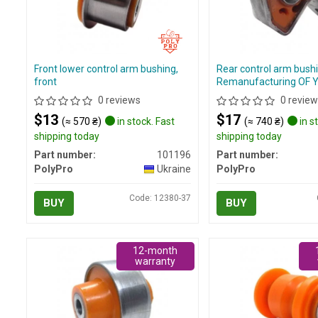
Front lower control arm bushing,
Rear control arm bushi
front
Remanufacturing OF 
0 reviews
0 review
$13
$17
(≈ 570 ₴)
in stock. Fast
(≈ 740 ₴)
in s
shipping today
shipping today
Part number:
101196
Part number:
PolyPro
Ukraine
PolyPro
Code: 12380-37
BUY
BUY
12-month
warranty