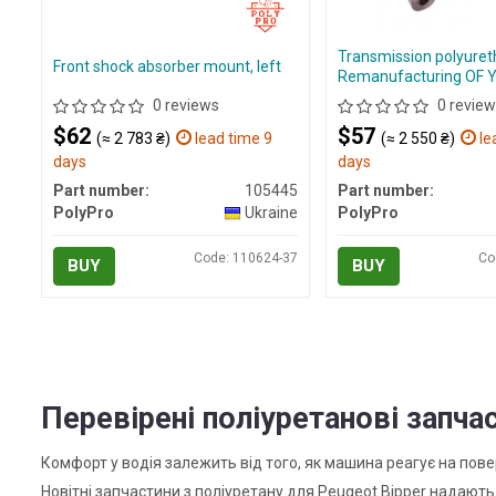
Transmission polyure
Front shock absorber mount, left
Remanufacturing OF 
0 reviews
0 review
$62
$57
(≈ 2 783 ₴)
lead time 9
(≈ 2 550 ₴)
le
days
days
Part number:
105445
Part number:
PolyPro
Ukraine
PolyPro
Code: 110624-37
Co
BUY
BUY
Перевірені поліуретанові запчас
Комфорт у водія залежить від того, як машина реагує на пов
Новітні запчастини з поліуретану для Peugeot Bipper надают