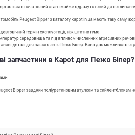
вертається в початковий стан і майже одразу готовий до поглинанн
томобіль Peugeot Bipper з каталогу kapot.in.ua мають таку саму жор
довговічний термін експлуотації, ніж штатна гума
температур середовища та під впливом численних агресивних речов
етанові деталі для вашого авто Пежо Біпер. Вона дає можливість от
ві запчастини в Kapot для Пежо Біпер?
рами
ugeot Bipper завдяки поліуретановим втулкам та сайлентблокам на