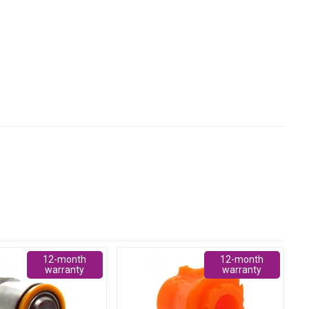
12-month
12-month
warranty
warranty