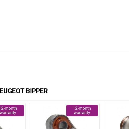
EUGEOT BIPPER
12-month
12-month
warranty
warranty