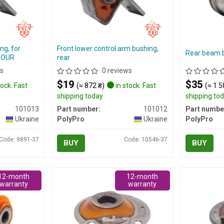
ng, for
Front lower control arm bushing,
Rear beam 
YOUR
rear
s
0 reviews
$19
$35
tock. Fast
(≈ 872 ₴)
in stock. Fast
(≈ 1 5
shipping today
shipping to
101013
Part number:
101012
Part numbe
Ukraine
PolyPro
Ukraine
PolyPro
Code: 9891-37
Code: 10546-37
BUY
BUY
12-month
12-month
warranty
warranty