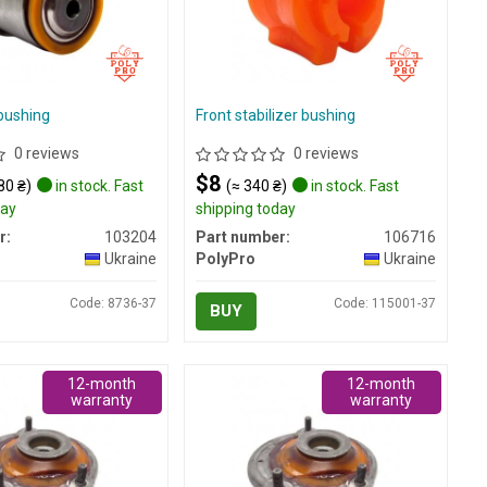
bushing
Front stabilizer bushing
0 reviews
0 reviews
$8
80 ₴)
in stock. Fast
(≈ 340 ₴)
in stock. Fast
day
shipping today
r:
103204
Part number:
106716
Ukraine
PolyPro
Ukraine
Code: 8736-37
Code: 115001-37
BUY
12-month
12-month
warranty
warranty