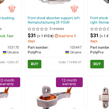
m bushing,
Front shock absorber support, left.
Front shock
Remanufacturing OF YOUR
right. Rema
s
0 reviews
$31
$31
tock. Fast
(≈ 1 410 ₴)
lead time 9
(≈ 1 4
days
days
103170
Part number:
105447
Part numbe
Ukraine
PolyPro
Ukraine
PolyPro
ode: 12362-37
Code: 110435-37
BUY
BUY
12-month
12-month
warranty
warranty