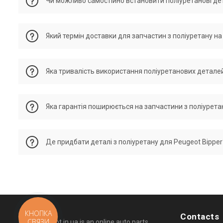
Чи можливо самостійно встановити поліуретанові дет
Установка поліуретанових деталей може бути здійснено влас
Який термін доставки для запчастин з поліуретану на
або трансмісія, настійно рекомендується залучати кваліфік
Багато поліуретанових запчастин можна встановити самостій
деталі підвіски або системи трансмісії, рекомендується з
У разі оформлення замовлення до 15:00, ми як правило, від
Яка тривалість використання поліуретанових деталей
правило, доставка по Україні триває 1-3 дні. Якщо замовл
від наявності товару та вашого місцезнаходження. Доставка
дня. Втім, строки можуть варіюватися від наявності товару 
Деталі з поліуретану для Пежо Біпер зазвичай мають значно 
зазвичай відправляються того ж дня. Тим не менш, строки 
Яка гарантія поширюється на запчастини з поліурета
роботи, навантаження та типу деталі. Поліуретан демонстру
Україні займає від одного до трьох днів.
для деталей автомобілів. Поліуретанові запчастини для Пе
деталей становить від 3 років, в залежності від умов викор
Ми пропонуємо гарантію на запчастини з поліуретану, підібр
його довговічним матеріалом для автомобільних запчастин
Де придбати деталі з поліуретану для Peugeot Bipper
зношення, внаслідок некоректної установки, експлуатацією
перевершуючи гумові варіанти. Термін служби таких деталей
дотримуватися інструкцій з установки та використання дета
високою стійкістю до зношування, перепадів температур та
гарантія захищає від дефектів матеріалу та виробництва,
Поліуретанові запчастини доступні для придбання в нашом
гарантії потрібно мати гарантійку, який підтверджує придб
товару, порівнювати ціни та гарантії перед придбанням, що
поліуретану для Пежо Біпер. Радимо переглянути пропонов
співвідношення ціни та якості.
КНОПКА
Contacts
СВЯЗИ
© 2026 Kapot.in.ua is an online auto parts