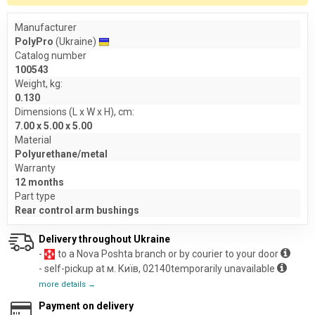
Manufacturer
PolyPro
(Ukraine)
Catalog number
100543
Weight, kg:
0.130
Dimensions (L x W x H), cm:
7.00 x 5.00 x 5.00
Material
Polyurethane/metal
Warranty
12 months
Part type
Rear control arm bushings
Delivery throughout Ukraine
-
to a Nova Poshta branch or by courier to your door
- self-pickup at м. Київ, 02140temporarily unavailable
more details →
Payment on delivery