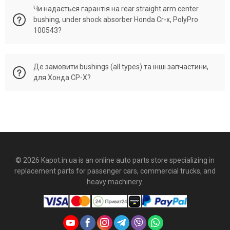
Чи надається гарантія на rear straight arm center
absorber 100543 виготовлено як аналог до деталей Хонда
bushing, under shock absorber Honda Cr-x, PolyPro
СР-Х із збереженням всіх показників розмірів та жорсткості
100543?
оригінальної запчастини, але буде більш еластична та
витривала до навантажень деталь.
На всі деталі від PolyPro Україна, які перевірені
Де замовити bushings (all types) та інші запчастини,
менеджером по Vin-Code вашого автомобіля ми надаємо
для Хонда СР-Х?
офіційну гарантію без урахування пробігу.
Великий асортимент деталей для Honda Cr-x (СР-Х) можна
знайти в магазині автомобільних запчастин з поліуретану -
Kapot.in.ua. Або зателефонував менеджеру по номерам
(067) 21-35-163, (050) 21-35-163. Відправка по всій Україні в
день замовлення. Можливий накладений платіж.
© 2026 Kapot.in.ua is an online auto parts store specializing in
replacement parts for passenger cars, commercial trucks, and
heavy machinery.