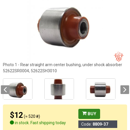
Photo 1 - Rear straight arm center bushing, under shock absorber
52622SR0004, 52622SH3010
$12
BUY
(≈ 520 ₴)
in stock. Fast shipping today
Code:
8809-37