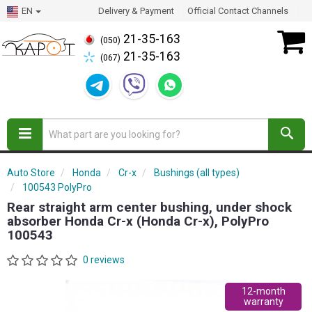
EN
Delivery & Payment
Official Contact Channels
21-35-163
(050)
21-35-163
(067)
Auto Store
Honda
Cr-x
Bushings (all types)
100543 PolyPro
Rear straight arm center bushing, under shock
absorber Honda Cr-x (Honda Cr-x), PolyPro
100543
0 reviews
12-month
warranty