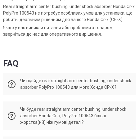
Rear straight arm center bushing, under shock absorber Honda Cr-x,
PolyPro 100543 не потребує особливих умов для установки, що
робить ідеальним рішенням для вашого Honda Cr-x (СР-Х).
Якщо у вас виникли питання або проблеми з товаром,
зверніться до нас для оперативного вирішення.
FAQ
Чи підійде rear straight arm center bushing, under shock
absorber PolyPro 100543 для мого Хонда СР-Х?
Rear straight arm center bushing, under shock absorber Honda
Чи буде rear straight arm center bushing, under shock
Cr-x відповідає поданим ОЕМ. Original numbers
absorber Honda Cr-x, PolyPro 100543 більш
52622SR0004, 52622SH3010.
жорстка(ий) ніж гумові деталі?
PolyPro rear straight arm center bushing, under shock