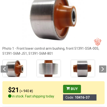
Photo 1 - Front lower control arm bushing, front 51391-S5A-005,
51391-S6M-J51, 51391-S6M-801
$21
BUY
(≈ 940 ₴)
in stock. Fast shipping today
Code:
10416-37