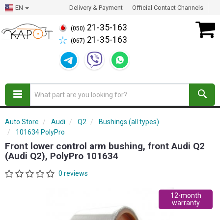
EN
Delivery & Payment
Official Contact Channels
21-35-163
(050)
21-35-163
(067)
Auto Store
Audi
Q2
Bushings (all types)
101634 PolyPro
Front lower control arm bushing, front Audi Q2
(Audi Q2), PolyPro 101634
0 reviews
12-month
warranty