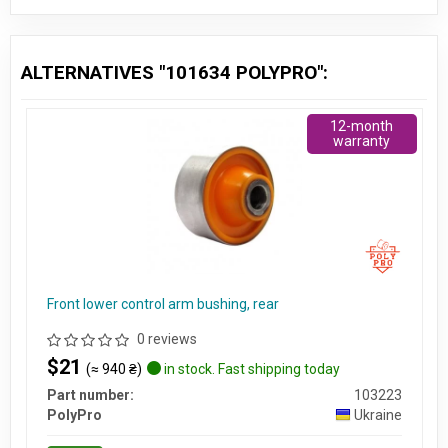
ALTERNATIVES "101634 POLYPRO":
12-month
warranty
Front lower control arm bushing, rear
0 reviews
$21
(≈ 940 ₴)
in stock. Fast shipping today
Part number:
103223
PolyPro
Ukraine