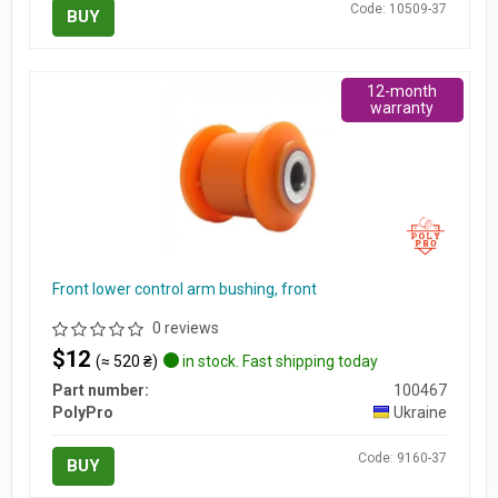
Code: 10509-37
BUY
12-month
warranty
Front lower control arm bushing, front
0 reviews
$12
(≈ 520 ₴)
in stock. Fast shipping today
Part number:
100467
PolyPro
Ukraine
Code: 9160-37
BUY