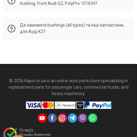
bushing, front Audi Q2, PolyPro 101634?
всіх показників розмірів та жорсткості оригінальної
запчастини, але буде більш еластична та витривала до
навантажень деталь.
На всі деталі від PolyPro Україна, які перевірені
Де замовити bushings (all types) та інші запчастини,
менеджером по Vin-Code вашого автомобіля ми надаємо
для Ауді К2?
офіційну гарантію без урахування пробігу.
Великий асортимент деталей для Audi Q2 (К2) можна
знайти в магазині автомобільних запчастин з поліуретану -
Kapot.in.ua. Або зателефонував менеджеру по номерам
(067) 21-35-163, (050) 21-35-163. Відправка по всій Україні в
день замовлення. Можливий накладений платіж.
© 2026 Kapot.in.ua is an online auto parts store specializing in
replacement parts for passenger cars, commercial trucks, and
heavy machinery.