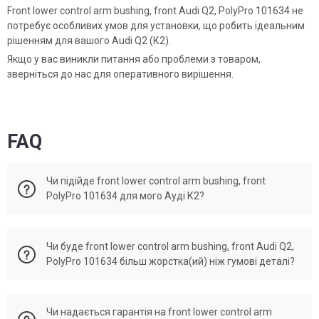
Front lower control arm bushing, front Audi Q2, PolyPro 101634 не
потребує особливих умов для установки, що робить ідеальним
рішенням для вашого Audi Q2 (К2).
Якщо у вас виникли питання або проблеми з товаром,
зверніться до нас для оперативного вирішення.
FAQ
Чи підійде front lower control arm bushing, front
PolyPro 101634 для мого Ауді К2?
Front lower control arm bushing, front Audi Q2 відповідає
Чи буде front lower control arm bushing, front Audi Q2,
поданим ОЕМ. Original numbers 51391-S5A-005, 51391-S6M-
PolyPro 101634 більш жорстка(ий) ніж гумові деталі?
J51, 51391-S6M-801, 51391-S6M-005, 51391SJH005,
51391S7A005, 51391SCVA01, 51391SCVA03, 51391SNA305,
51391S5TZ01, 51391S7A801, 51391SCVA02, 51391S6MJ01,
PolyPro front lower control arm bushing, front 101634
51360SNA903, 51350SNA903.
Чи надається гарантія на front lower control arm
виготовлено як аналог до деталей Ауді К2 із збереженням