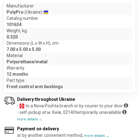
Manufacturer
PolyPro
(Ukraine)
Catalog number
101634
Weight, kg:
0.320
Dimensions (L x W x H), cm:
7.00 x 5.00 x 5.00
Material
Polyurethane/metal
Warranty
12 months
Part type
Front control arm bushings
Delivery throughout Ukraine
-
to a Nova Poshta branch or by courier to your door
- self-pickup at м. Київ, 02140temporarily unavailable
more details →
Payment on delivery
or by another convenient method,
more details →