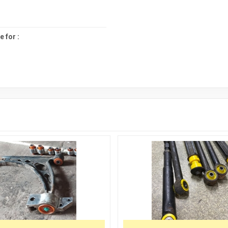
 for :