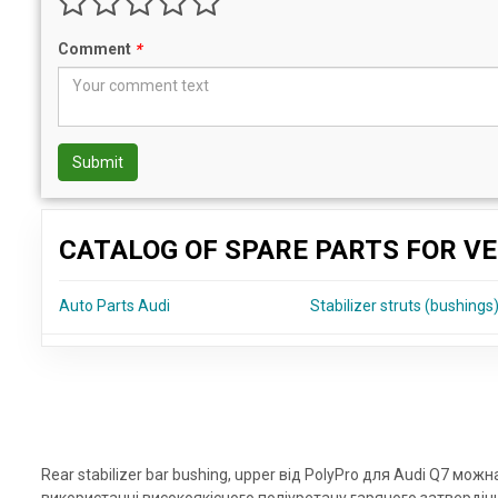
Comment
*
Submit
CATALOG OF SPARE PARTS FOR VE
Auto Parts Audi
Stabilizer struts (bushings
Rear stabilizer bar bushing, upper від PolyPro для Audi Q7 мо
використанні високоякісного поліуретану гарячого затвердін