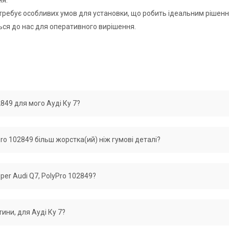
е потребує особливих умов для установки, що робить ідеальним рішенн
ься до нас для оперативного вирішення.
02849 для мого Ауді Ку 7?
им ОЕМ. Original numbers 95533306910, 95533306911, 955 333 070 21, 
lyPro 102849 більш жорстка(ий) ніж гумові деталі?
 505 466 A, 7L8 505 465 A, 7L0 505 465 C, 7L0 505 465 A.
но як аналог до деталей Ауді Ку 7 із збереженням всіх показників ро
upper Audi Q7, PolyPro 102849?
ром по Vin-Code вашого автомобіля ми надаємо офіційну гарантію без
тини, для Ауді Ку 7?