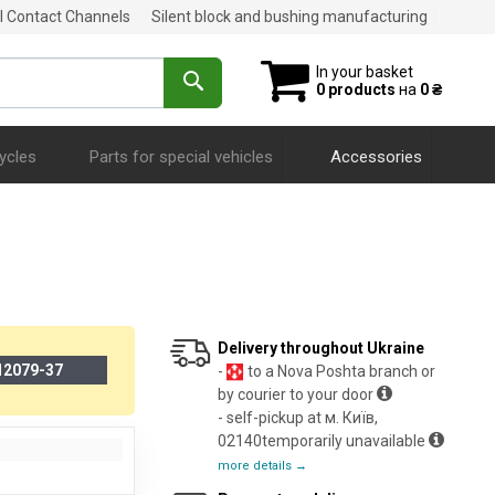
al Contact Channels
Silent block and bushing manufacturing
In your basket
0 products
на
0 ₴
ycles
Parts for special vehicles
Accessories
Delivery throughout Ukraine
12079-37
-
to a Nova Poshta branch or
by courier to your door
- self-pickup at м. Київ,
02140temporarily unavailable
more details →