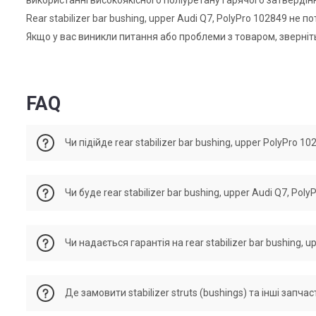
Rear stabilizer bar bushing, upper Audi Q7, PolyPro 102849 н
Якщо у вас виникли питання або проблеми з товаром, зверніт
FAQ
Чи підійде rear stabilizer bar bushing, upper PolyPro 1
Rear stabilizer bar bushing, upper Audi Q7 відповідає подан
Чи буде rear stabilizer bar bushing, upper Audi Q7, Po
11, 7L8505465B, 7L8 505 465 B, 7L0 505 465 B, 7L8505466, 7L8
PolyPro rear stabilizer bar bushing, upper 102849 виготовле
Чи надається гарантія на rear stabilizer bar bushing, 
більш еластична та витривала до навантажень деталь.
На всі деталі від PolyPro Україна, які перевірені менедже
Де замовити stabilizer struts (bushings) та інші запчас