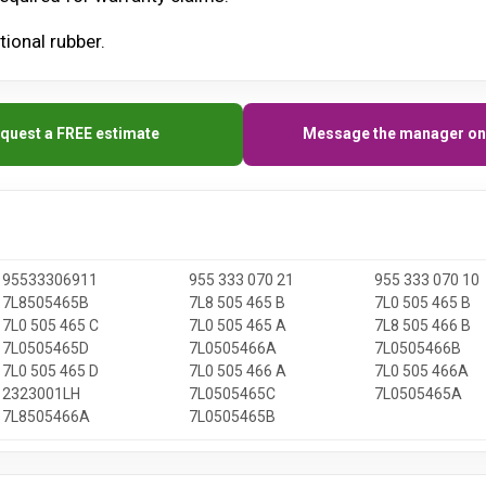
ional rubber.
quest a FREE estimate
Message the manager on
95533306911
955 333 070 21
955 333 070 10
7L8505465B
7L8 505 465 B
7L0 505 465 B
7L0 505 465 C
7L0 505 465 A
7L8 505 466 B
7L0505465D
7L0505466A
7L0505466B
7L0 505 465 D
7L0 505 466 A
7L0 505 466A
2323001LH
7L0505465C
7L0505465A
7L8505466A
7L0505465B