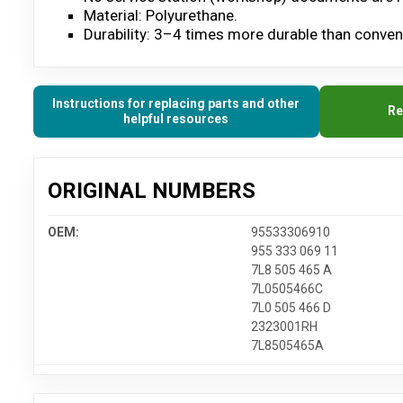
Material: Polyurethane.
Durability: 3–4 times more durable than convent
Instructions for replacing parts and other
Re
helpful resources
ORIGINAL NUMBERS
OEM:
95533306910
955 333 069 11
7L8 505 465 A
7L0505466C
7L0 505 466 D
2323001RH
7L8505465A