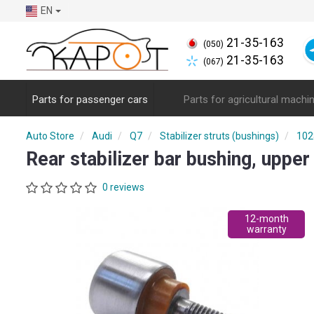
EN
21-35-163
(050)
21-35-163
(067)
Parts for passenger cars
Parts for agricultural machi
Auto Store
Audi
Q7
Stabilizer struts (bushings)
102
Rear stabilizer bar bushing, uppe
0 reviews
12-month
warranty