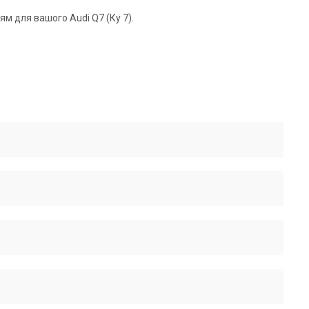
ям для вашого Audi Q7 (Ку 7).
955 333 070 10, 955 333 069 21, 955 333 069 10, 955 333 069
змірів та жорсткості оригінальної запчастини, але буде
 урахування пробігу.