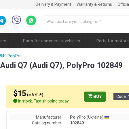
Delivery & Payment
Warranty & Returns
Offici
nery
Parts for commercial vehicles
Parts for motorc
849 PolyPro
r Audi Q7 (Audi Q7), PolyPro 102849
$15
(≈ 670 ₴)
BUY
Code:
in stock. Fast shipping today
Manufacturer
PolyPro
(Ukraine)
Catalog number
102849