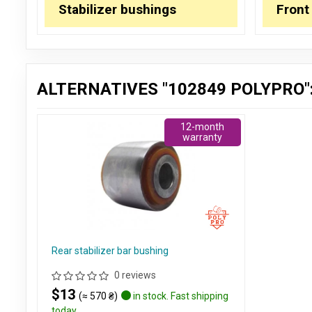
Stabilizer bushings
Front
ALTERNATIVES "102849 POLYPRO"
12-month
warranty
Rear stabilizer bar bushing
0 reviews
$13
(≈ 570 ₴)
in stock. Fast shipping
today