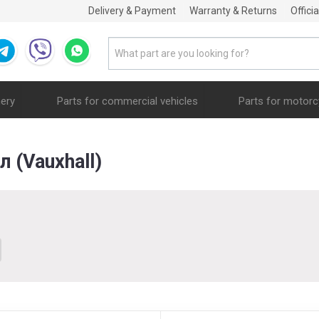
Delivery & Payment
Warranty & Returns
Offici
nery
Parts for commercial vehicles
Parts for motorc
л (Vauxhall)