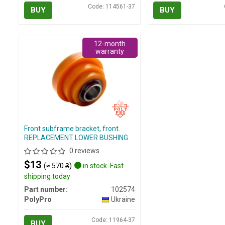
Code: 114561-37
BUY
BUY
12-month
warranty
Front subframe bracket, front.
REPLACEMENT LOWER BUSHING
0 reviews
$13
(≈ 570 ₴)
in stock. Fast
shipping today
Part number:
102574
PolyPro
Ukraine
Code: 11964-37
BUY