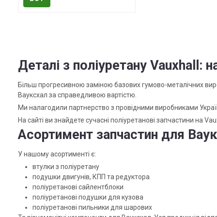
Деталі з поліуретану Vauxhall: н
Більш прогресивною заміною базових гумово-металічних виро
Вауксхал за справедливою вартістю.
Ми налагодили партнерство з провідними виробниками України
На сайті ви знайдете сучасні поліуретанові запчастини на Vau
Асортимент запчастин для Ваукс
У нашому асортименті є:
втулки з поліуретану
подушки двигунів, КПП та редуктора
поліуретанові сайлентблоки
поліуретанові подушки для кузова
поліуретанові пильники для шарових