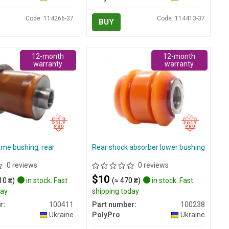
Code: 114266-37
Code: 114413-37
BUY
12-month
12-month
warranty
warranty
ame bushing, rear
Rear shock absorber lower bushing
0 reviews
0 reviews
$10
10 ₴)
in stock. Fast
(≈ 470 ₴)
in stock. Fast
day
shipping today
r:
100411
Part number:
100238
Ukraine
PolyPro
Ukraine