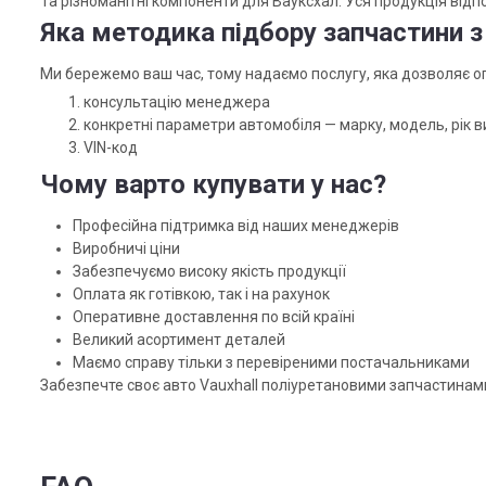
Та різноманітні компоненти для Вауксхал. Уся продукція від
Яка методика підбору запчастини з 
Ми бережемо ваш час, тому надаємо послугу, яка дозволяє о
консультацію менеджера
конкретні параметри автомобіля — марку, модель, рік в
VIN-код
Чому варто купувати у нас?
Професійна підтримка від наших менеджерів
Виробничі ціни
Забезпечуємо високу якість продукції
Оплата як готівкою, так і на рахунок
Оперативне доставлення по всій країні
Великий асортимент деталей
Маємо справу тільки з перевіреними постачальниками
Забезпечте своє авто Vauxhall поліуретановими запчастинам