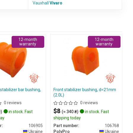
Vauxhall
Vivaro
12-month
12-month
warranty
warranty
tabilizer bar bushing,
Front stabilizer bushing, d=21mm
(2.0L)
0 reviews
0 reviews
$8
₴)
in stock. Fast
(≈ 340 ₴)
in stock. Fast
day
shipping today
r:
106905
Part number:
106768
Ukraine
PolyPro
Ukraine