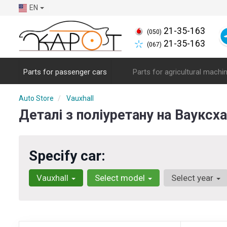
EN
21-35-163
(050)
21-35-163
(067)
Parts for passenger cars
Parts for agricultural machi
Auto Store
Vauxhall
Деталі з поліуретану на Вауксха
Specify car:
Vauxhall
Select model
Select year