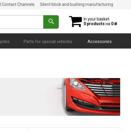
al Contact Channels
Silent block and bushing manufacturing
In your basket
0 products
на
0 ₴
ycles
Parts for special vehicles
Accessories