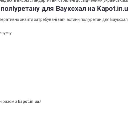
повідають високі стандарти і виготовлені досвідченими українськи
поліуретану для Вауксхал на Kapot.in.
перативно знайти затребувані запчастини поліуретан для Вауксхал 
ипуску
и разом з
kapot.in.ua.
!