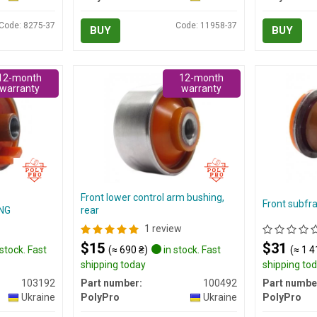
Code: 8275-37
Code: 11958-37
BUY
BUY
12-month
12-month
warranty
warranty
Front lower control arm bushing,
Front subfr
NG
rear
1 review
$15
$31
stock. Fast
(≈ 690 ₴)
in stock. Fast
(≈ 1 4
shipping today
shipping to
103192
Part number:
100492
Part numbe
Ukraine
PolyPro
Ukraine
PolyPro