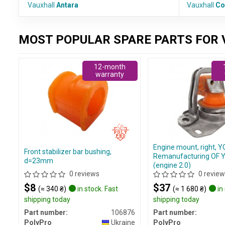
Vauxhall
Antara
Vauxhall
C
MOST POPULAR SPARE PARTS FOR
12-month
warranty
Engine mount, right, 
Front stabilizer bar bushing,
Remanufacturing OF 
d=23mm
(engine 2.0)
0 reviews
0 review
$8
$37
(≈ 340 ₴)
in stock. Fast
(≈ 1 680 ₴)
in 
shipping today
shipping today
Part number:
106876
Part number:
PolyPro
Ukraine
PolyPro