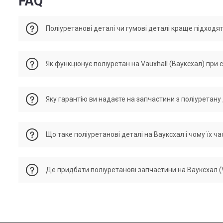
FAQ
Поліуретанові деталі чи гумові деталі краще підходят
Запчастини з поліуретану для автомобіля Вауксхал (Vauxhall
Як функціонує поліуретан на Vauxhall (Вауксхал) при
забезпечує їхню стабільність і стійкість. Гумові деталі є
використання чи ціна. Добрі деталі з поліуретану за комф
Поліуретан проявляє чудові характеристики в умовах низь
Яку гарантію ви надаєте на запчастини з поліуретану 
риси поліуретану за низьких температур: Здатність зберігат
механічних впливів: Поліуретанові деталі не втрачають міц
стабільну роботу в морозних ситуаціях. Стабільність жорст
функціональність. Зміни жорсткості значно менші, ніж у кау
Що таке поліуретанові деталі на Вауксхал і чому їх 
Компоненти з поліуретану для Вауксхал (Vauxhall) — це еле
Де придбати поліуретанові запчастини на Вауксхал (
в автомобільній промисловості, зокрема в системах підвіс
довгий термін служби та здатність витримувати високі нава
високу якість!
Деталі з поліуретану Вауксхал (Vauxhall) можна замовити в
створені з поліуретану високої якості, що гарантує тривал
їхню надійність. Наш інтернет-магазин пропонує швидку до