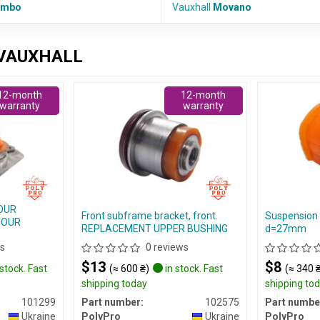
ombo
Vauxhall
Movano
 VAUXHALL
12-month
12-month
warranty
warranty
YOUR
Front subframe bracket, front.
Suspension s
YOUR
REPLACEMENT UPPER BUSHING
d=27mm
s
0 reviews
$13
$8
stock. Fast
(≈ 600 ₴)
in stock. Fast
(≈ 340 
shipping today
shipping to
101299
Part number:
102575
Part numbe
Ukraine
PolyPro
Ukraine
PolyPro