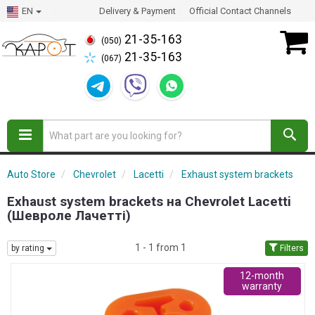
EN
Delivery & Payment
Official Contact Channels
21-35-163
(050)
21-35-163
(067)
Auto Store
Chevrolet
Lacetti
Exhaust system brackets
Exhaust system brackets на Chevrolet Lacetti
(Шевроле Лачетті)
1 - 1 from 1
by rating
Filters
12-month
warranty