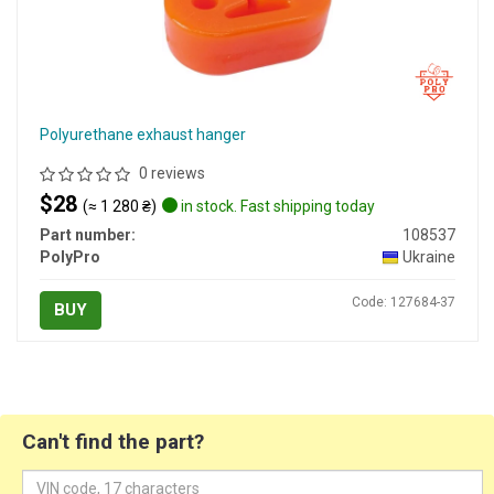
Polyurethane exhaust hanger
0 reviews
$28
(≈ 1 280 ₴)
in stock. Fast shipping today
Part number:
108537
PolyPro
Ukraine
Code: 127684-37
BUY
Can't find the part?