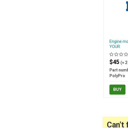
Engine mo
YOUR
$45
(≈ 2
Part numb
PolyPro
BUY
Can't 