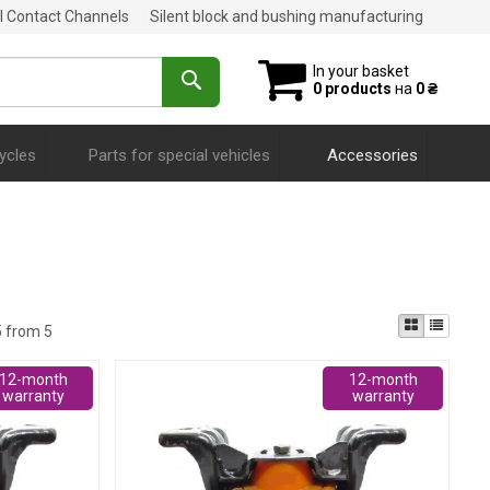
al Contact Channels
Silent block and bushing manufacturing
In your basket
0 products
на
0 ₴
ycles
Parts for special vehicles
Accessories
5 from 5
12-month
12-month
warranty
warranty