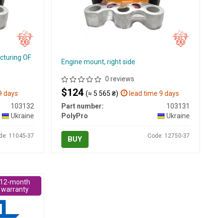
cturing OF
Engine mount, right side
0 reviews
$124
9 days
(≈ 5 565 ₴)
lead time 9 days
103132
Part number:
103131
Ukraine
PolyPro
Ukraine
de: 11045-37
Code: 12750-37
BUY
12-month
warranty