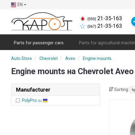
EN
21-35-163
(050)
21-35-163
(067)
Parts for passenger cars
Parts for agricultural machi
Auto Store
Chevrolet
Aveo
Engine mounts
Engine mounts на Chevrolet Ave
Manufacturer
Sorting:
b
PolyPro
(5)