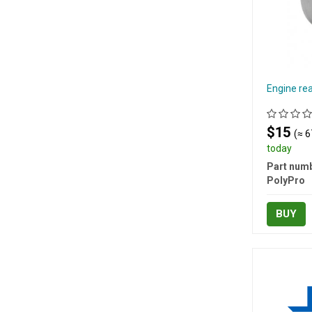
Engine re
$15
(≈ 6
today
Part numb
PolyPro
BUY