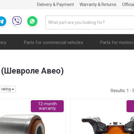
Delivery & Payment
Warranty & Returns
Offici
nery
Parts for commercial vehicles
Parts for motorc
o (Шевроле Авео)
y rating
Results:
1 - 
12-month
warranty