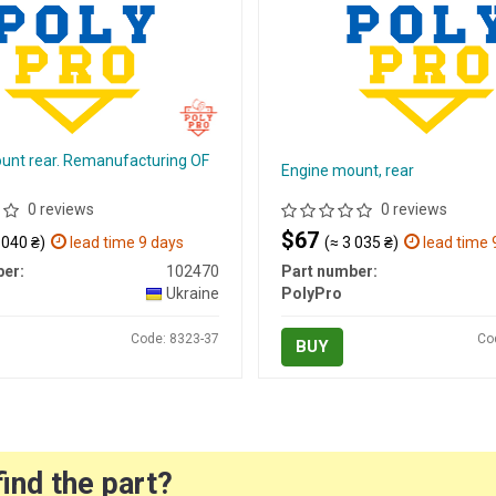
unt rear. Remanufacturing OF
Engine mount, rear
0 reviews
0 reviews
$67
 040 ₴)
lead time 9 days
(≈ 3 035 ₴)
lead time 
er:
102470
Part number:
Ukraine
PolyPro
Code: 8323-37
Co
BUY
find the part?