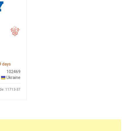
9 days
102469
Ukraine
de: 11713-37