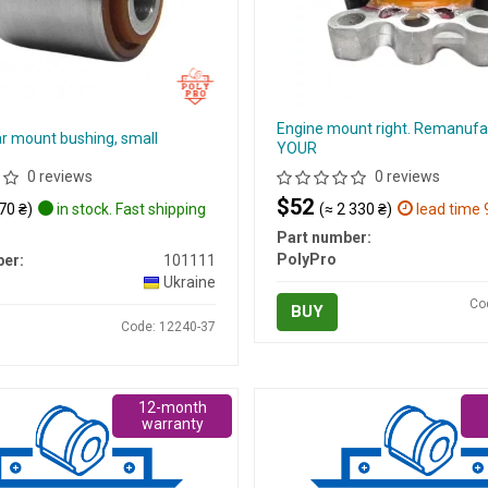
Engine mount right. Remanufa
ar mount bushing, small
YOUR
0 reviews
0 reviews
$52
70 ₴)
in stock. Fast shipping
(≈ 2 330 ₴)
lead time 
Part number:
PolyPro
er:
101111
Ukraine
Co
BUY
Code: 12240-37
12-month
warranty