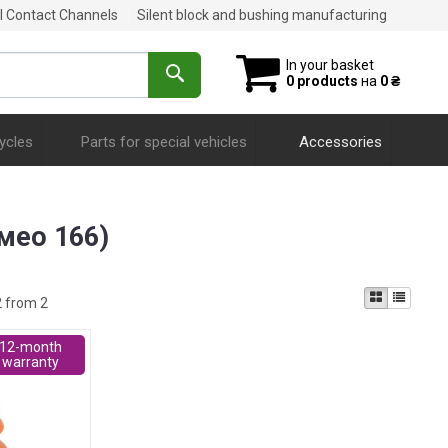
al Contact Channels
Silent block and bushing manufacturing
In your basket
0 products
на
0 ₴
ycles
Parts for special vehicles
Accessories
омео 166)
2 from 2
12-month
warranty