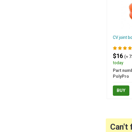
CV joint b
$16
(≈ 7
today
Part numb
PolyPro
BUY
Can't 