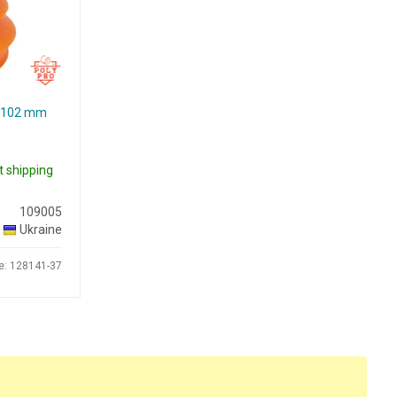
 L=102 mm
t shipping
109005
Ukraine
e: 128141-37