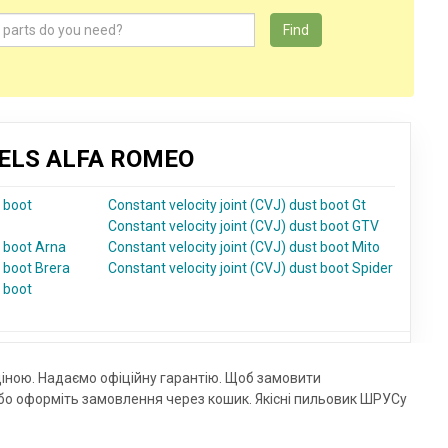
Find
DELS ALFA ROMEO
t boot
Constant velocity joint (CVJ) dust boot Gt
Constant velocity joint (CVJ) dust boot GTV
t boot Arna
Constant velocity joint (CVJ) dust boot Mito
t boot Brera
Constant velocity joint (CVJ) dust boot Spider
t boot
ціною. Надаємо офіційну гарантію. Щоб замовити
о оформіть замовлення через кошик. Якісні пильовик ШРУСу