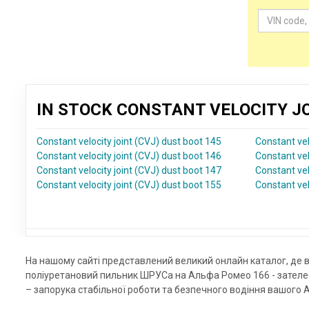
IN STOCK CONSTANT VELOCITY J
Constant velocity joint (CVJ) dust boot 145
Constant vel
Constant velocity joint (CVJ) dust boot 146
Constant vel
Constant velocity joint (CVJ) dust boot 147
Constant vel
Constant velocity joint (CVJ) dust boot 155
Constant vel
На нашому сайті представлений великий онлайн каталог, де 
поліуретановий пильник ШРУСа на Альфа Ромео 166 - зателе
– запорука стабільної роботи та безпечного водіння вашого 