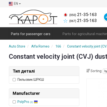
EN
21-35-163
(050)
21-35-163
(067)
Parts for passenger cars
Parts for agricultural machi
Auto Store
Alfa Romeo
166
Constant velocity joint (CV
Constant velocity joint (CVJ) d
Тип деталі
Sorting:
b
Пильовик ШРКШ
Manufacturer
PolyPro
(2)