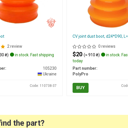
oot
CV joint dust boot, d24*D90,
2 review
0 reviews
$20
30 ₴)
in stock. Fast shipping
(≈ 910 ₴)
in stock. Fas
today
er:
105230
Part number:
Ukraine
PolyPro
Code: 110738-37
Cod
BUY
find the part?