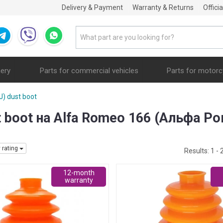
Delivery & Payment
Warranty & Returns
Offici
nery
Parts for commercial vehicles
Parts for motorc
J) dust boot
ust boot на Alfa Romeo 166 (Альфа Р
y rating
Results:
1 - 
12-month
warranty