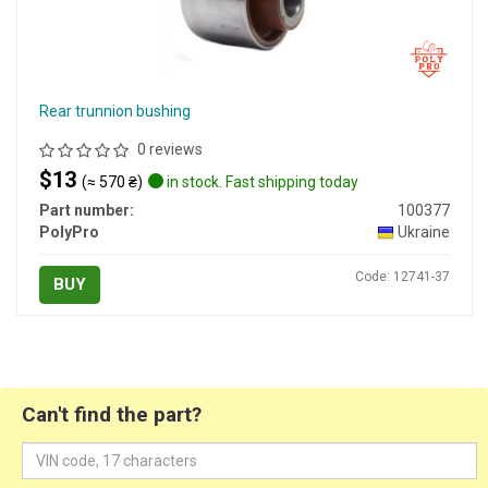
Rear trunnion bushing
0 reviews
$13
(≈ 570 ₴)
in stock. Fast shipping today
Part number:
100377
PolyPro
Ukraine
Code: 12741-37
BUY
Can't find the part?