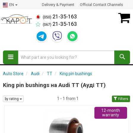
EN
Delivery & Payment
Official Contact Channels
21-35-163
(050)
21-35-163
(067)
Auto Store
Audi
TT
King pin bushings
King pin bushings на Audi TT (Ауді ТТ)
1 - 1 from 1
by rating
Filters
12-month
warranty