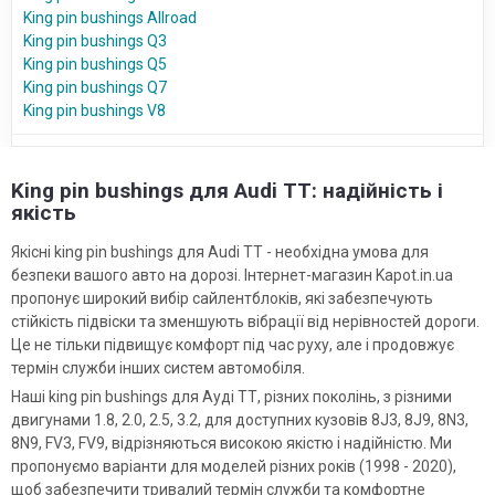
King pin bushings Allroad
King pin bushings Q3
King pin bushings Q5
King pin bushings Q7
King pin bushings V8
King pin bushings для Audi TT: надійність і
якість
Якісні king pin bushings для Audi TT - необхідна умова для
безпеки вашого авто на дорозі. Інтернет-магазин Kapot.in.ua
пропонує широкий вибір сайлентблоків, які забезпечують
стійкість підвіски та зменшують вібрації від нерівностей дороги.
Це не тільки підвищує комфорт під час руху, але і продовжує
термін служби інших систем автомобіля.
Наші king pin bushings для Ауді ТТ, різних поколінь, з різними
двигунами 1.8, 2.0, 2.5, 3.2, для доступних кузовів 8J3, 8J9, 8N3,
8N9, FV3, FV9, відрізняються високою якістю і надійністю. Ми
пропонуємо варіанти для моделей різних років (1998 - 2020),
щоб забезпечити тривалий термін служби та комфортне