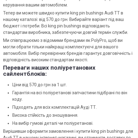
керування вашим автомобілем.
Тепер ви можете швидко купити king pin bushings Audi TT в
нашому каталозі: від 570 до грн. Вибирайте варіант під ваш
бюджет і потреби. Всі king pin bushings відповідають
стандартам виробника, забезпечуючи довгий термін служби.
Ми співпрацюємо з відомими брендами як PolyPro, щоб ви
могли обрати тільки найкращі комплектуючі для вашого
автомобіля. Вибір перевірених брендів гарантує довговічність і
відповідність високим стандартам якості.
Переваги наших поліуретанових
сайлентблоків:
Ціни від 570 до грн за 1 шт.
Гарантія на всі поліуретанові запчастини підібрані по він
коду.
Підходять для всіх комплектацій Ауді ТТ.
Висока стійкість до зношування.
На вибір гумові деталі чи поліуретанові.
Вирішивши оформити замовлення і купити king pin bushings для
Audi TT в нашому інтернет-магазині, ви отримуєте доставку по