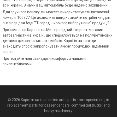
всій Україні. З нами ваш автомобіль буде надійно захищений.
Для зручного пошуку, ви можете використовувати каталожні
номери: 100377. Це дозволить швидко знайти потрібні king pin
bushings для Ауді ТТ серед широкого вибору нашої продукції.
Про компанію Kapot.in.ua Ми - провідний інтернет-магазин
автозапчастин в Україні, що спеціалізується на поліуретанових
деталях для легкових автомобілів. Kapot.in.ua завжди
знаходить спосіб запропонувати якісну продукцію і відмінний
сервіс.
Протестуйте нові стандарти комфорту з нашими
сайлентблоками!
© 2026 Kapot.in.ua is an online auto parts store specializing in
replacement parts for passenger cars, commercial trucks, and
heavy machinery.