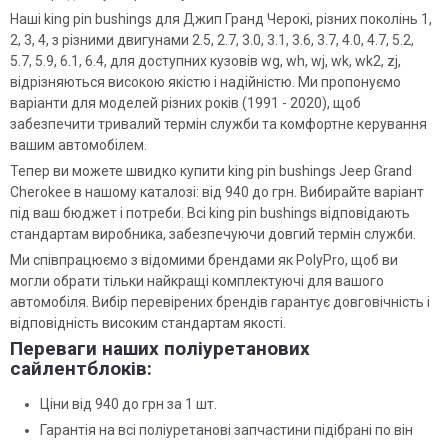
Наші king pin bushings для Джип Гранд Черокі, різних поколінь 1,
2, 3, 4, з різними двигунами 2.5, 2.7, 3.0, 3.1, 3.6, 3.7, 4.0, 4.7, 5.2,
5.7, 5.9, 6.1, 6.4, для доступних кузовів wg, wh, wj, wk, wk2, zj,
відрізняються високою якістю і надійністю. Ми пропонуємо
варіанти для моделей різних років (1991 - 2020), щоб
забезпечити тривалий термін служби та комфортне керування
вашим автомобілем.
Тепер ви можете швидко купити king pin bushings Jeep Grand
Cherokee в нашому каталозі: від 940 до грн. Вибирайте варіант
під ваш бюджет і потреби. Всі king pin bushings відповідають
стандартам виробника, забезпечуючи довгий термін служби.
Ми співпрацюємо з відомими брендами як PolyPro, щоб ви
могли обрати тільки найкращі комплектуючі для вашого
автомобіля. Вибір перевірених брендів гарантує довговічність і
відповідність високим стандартам якості.
Переваги наших поліуретанових
сайлентблоків:
Ціни від 940 до грн за 1 шт.
Гарантія на всі поліуретанові запчастини підібрані по він