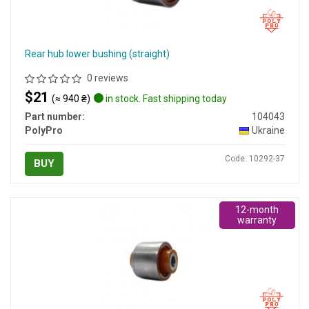
Rear hub lower bushing (straight)
0 reviews
$21
(≈ 940 ₴)
in stock. Fast shipping today
Part number:
104043
PolyPro
Ukraine
Code: 10292-37
BUY
12-month
warranty