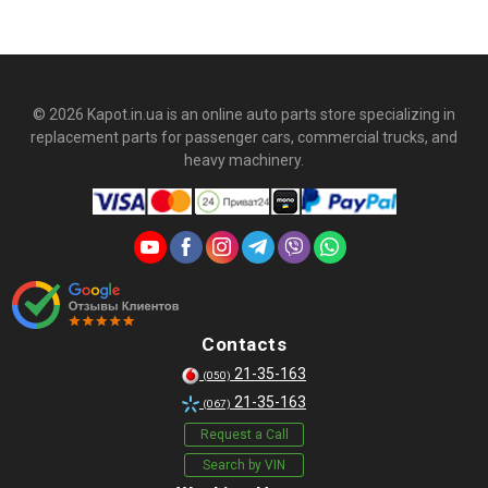
© 2026 Kapot.in.ua is an online auto parts store specializing in
replacement parts for passenger cars, commercial trucks, and
heavy machinery.
Contacts
21-35-163
(050)
21-35-163
(067)
Request a Call
Search by VIN