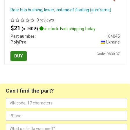
Rear hub bushing, lower, instead of floating (subframe)
0 reviews
$21
(≈ 940 ₴)
in stock. Fast shipping today
Part number:
104045
PolyPro
Ukraine
Code: 9830-37
BUY
Can't find the part?