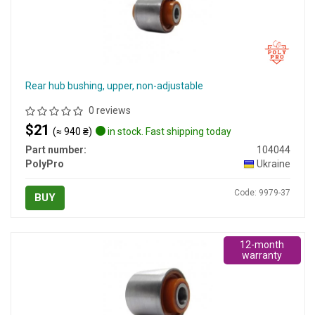
Rear hub bushing, upper, non-adjustable
0 reviews
$21
(≈ 940 ₴)
in stock. Fast shipping today
Part number:
104044
PolyPro
Ukraine
Code: 9979-37
BUY
12-month
warranty