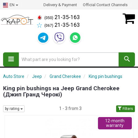
EN
Delivery & Payment
Official Contact Channels
21-35-163
(050)
21-35-163
(067)
Auto Store
Jeep
Grand Cherokee
King pin bushings
King pin bushings на Jeep Grand Cherokee
(Джип Гранд Черокі)
1 - 3 from 3
by rating
Filters
12-month
warranty