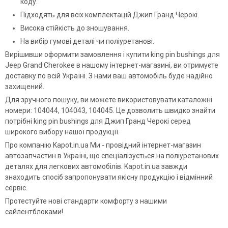
коду.
Підходять для всіх комплектацій Джип Гранд Черокі.
Висока стійкість до зношування.
На вибір гумові деталі чи поліуретанові.
Вирішивши оформити замовлення і купити king pin bushings для
Jeep Grand Cherokee в нашому інтернет-магазині, ви отримуєте
доставку по всій Україні. З нами ваш автомобіль буде надійно
захищений.
Для зручного пошуку, ви можете використовувати каталожні
номери: 104044, 104043, 104045. Це дозволить швидко знайти
потрібні king pin bushings для Джип Гранд Черокі серед
широкого вибору нашої продукції.
Про компанію Kapot.in.ua Ми - провідний інтернет-магазин
автозапчастин в Україні, що спеціалізується на поліуретанових
деталях для легкових автомобілів. Kapot.in.ua завжди
знаходить спосіб запропонувати якісну продукцію і відмінний
сервіс.
Протестуйте нові стандарти комфорту з нашими
сайлентблоками!