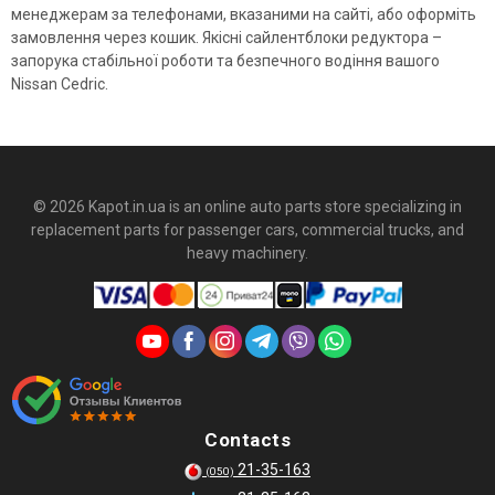
менеджерам за телефонами, вказаними на сайті, або оформіть
замовлення через кошик. Якісні сайлентблоки редуктора –
запорука стабільної роботи та безпечного водіння вашого
Nissan Cedric.
© 2026 Kapot.in.ua is an online auto parts store specializing in
replacement parts for passenger cars, commercial trucks, and
heavy machinery.
Contacts
21-35-163
(050)