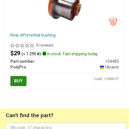
Rear differential bushing
0 reviews
$29
(≈ 1 290 ₴)
in stock. Fast shipping today
Part number:
104483
PolyPro
Ukraine
Code: 12888-37
BUY
Can't find the part?