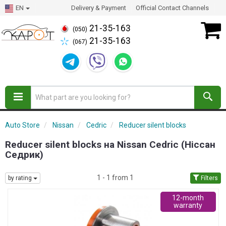
EN
Delivery & Payment
Official Contact Channels
21-35-163
(050)
21-35-163
(067)
Auto Store
Nissan
Cedric
Reducer silent blocks
Reducer silent blocks на Nissan Cedric (Ніссан
Седрик)
1 - 1 from 1
by rating
Filters
12-month
warranty