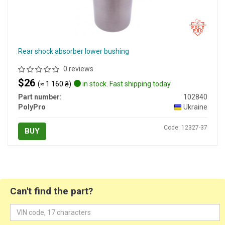
Rear shock absorber lower bushing
0 reviews
$26
(≈ 1 160 ₴)
in stock. Fast shipping today
Part number:
102840
PolyPro
Ukraine
Code: 12327-37
BUY
Can't find the part?