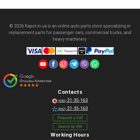
© 2026 Kapot.in.ua is an online auto parts store specializing in
replacement parts for passenger cars, commercial trucks, and
heavy machinery.
Contacts
21-35-163
(050)
21-35-163
(067)
Request a Call
Search by VIN
Working Hours