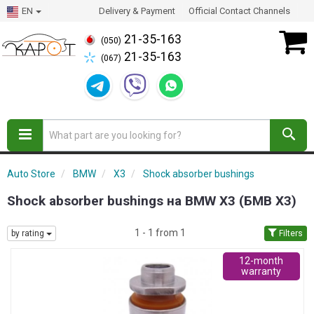
EN
Delivery & Payment
Official Contact Channels
21-35-163
(050)
21-35-163
(067)
Auto Store
BMW
X3
Shock absorber bushings
Shock absorber bushings на BMW X3 (БМВ Х3)
1 - 1 from 1
by rating
Filters
12-month
warranty