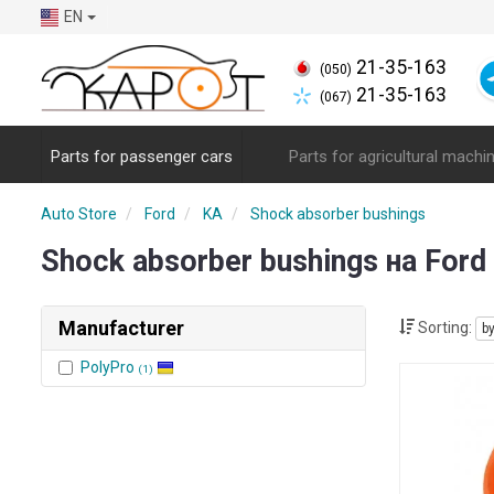
EN
21-35-163
(050)
21-35-163
(067)
Parts for passenger cars
Parts for agricultural machi
Auto Store
Ford
KA
Shock absorber bushings
Shock absorber bushings на For
Manufacturer
Sorting:
b
PolyPro
(1)