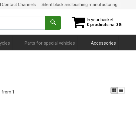
al Contact Channels
Silent block and bushing manufacturing
In your basket
0 products
на
0 ₴
ycles
Parts for special vehicles
Accessories
1 from 1