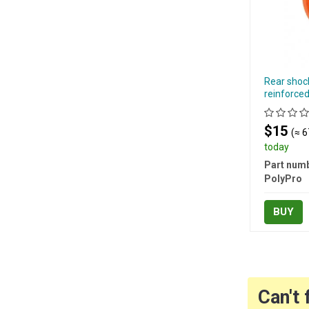
Rear shock
reinforce
$15
(≈ 6
today
Part numb
PolyPro
BUY
Can't 