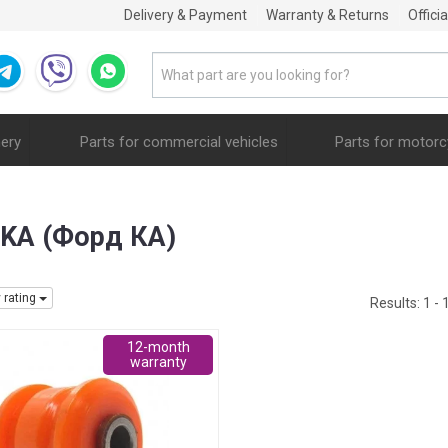
Delivery & Payment
Warranty & Returns
Offici
nery
Parts for commercial vehicles
Parts for motorc
d KA (Форд КА)
y rating
Results:
1 - 
12-month
warranty