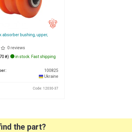
 absorber bushing, upper,
d
0 reviews
70 ₴)
in stock. Fast shipping
er:
100825
Ukraine
Code: 12030-37
find the part?