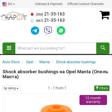
EN
Delivery & Payment
Official Contact Channels
21-35-163
(050)
21-35-163
(067)
Auto Store
Opel
Manta
Shock absorber bushings
Shock absorber bushings на Opel Manta (Опель
Манта)
1 - 1 from 1
by rating
Filters
12-month
warranty