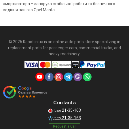
амортизатора – запорука стабільної роботи та безпечного
водіння вашого Opel Manta.
© 2026 Kapot.in.ua is an online auto parts store specializing in
replacement parts for passenger cars, commercial trucks, and
heavy machinery.
Contacts
21-35-163
(050)
21-35-163
(067)
Request a Call