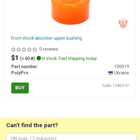
Front shock absorber upper bushing
0 reviews
$1
(≈ 60 ₴)
in stock. Fast shipping today
Part number:
100019
PolyPro
Ukraine
Code: 12462-37
BUY
Can't find the part?