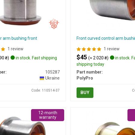
r arm bushing front
Front curved control arm bush
1 review
1 review
$45
90 ₴)
in stock. Fast shipping
(≈ 2 020 ₴)
in stock. F
shipping today
er:
105287
Part number:
Ukraine
PolyPro
Code: 110514-37
C
BUY
12-month
warranty