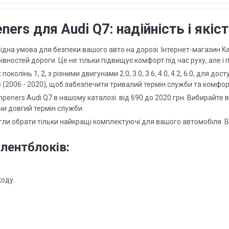
eners для Audi Q7: надійність і якіс
обхідна умова для безпеки вашого авто на дорозі. Інтернет-магазин K
рівностей дороги. Це не тільки підвищує комфорт під час руху, але 
поколінь 1, 2, з різними двигунами 2.0, 3.0, 3.6, 4.0, 4.2, 6.0, для до
в (2006 - 2020), щоб забезпечити тривалий термін служби та комф
peners Audi Q7 в нашому каталозі: від 690 до 2020 грн. Вибирайте вар
и довгий термін служби.
ли обрати тільки найкращі комплектуючі для вашого автомобіля. Ви
лентблоків:
коду.