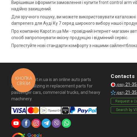
Вирішивши оформити замовлення і купити front control arm vi
надійно захищений.
Для зручного пошуку, ви можете використовувати каталожні но
dampeners для Ауді Ку 7 серед широкого вибору нашої продук
Про компанію Kapot.in.ua Ми - провідний інтернет-магазин ав
спосіб запропонувати якісну продукцію і відмінний сервіс.
Протестуйте нові стандарти комфорту з нашими сайлентблок
Contacts
КНОПКА
© 2026 Kapot.in.ua is an online auto parts
СВЯЗИ
21-35
(050)
store specializing in replacement parts for
passenger cars, commercial trucks, and heavy
21-35
(067)
machinery.
Request a Ca
Search by V