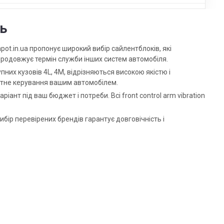
ть
apot.in.ua пропонує широкий вибір сайлентблоків, які
і продовжує термін служби інших систем автомобіля.
ступних кузовів 4L, 4M, відрізняються високою якістю і
ортне керування вашим автомобілем.
іант під ваш бюджет і потреби. Всі front control arm vibration
бір перевірених брендів гарантує довговічність і