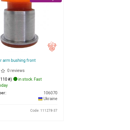
r arm bushing front
0 reviews
 110 ₴)
in stock. Fast
today
er:
106070
Ukraine
Code: 111278-37