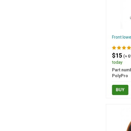
Front lowe
$15
(≈ 6
today
Part numb
PolyPro
BUY