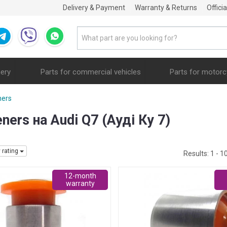
Delivery & Payment
Warranty & Returns
Offici
nery
Parts for commercial vehicles
Parts for motorc
ners
ners на Audi Q7 (Ауді Ку 7)
y rating
Results:
1 - 1
12-month
warranty