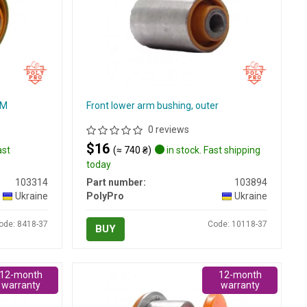
MM
Front lower arm bushing, outer
0 reviews
$16
ast
(≈ 740 ₴)
in stock. Fast shipping
today
103314
Part number:
103894
Ukraine
PolyPro
Ukraine
ode: 8418-37
Code: 10118-37
BUY
12-month
12-month
warranty
warranty