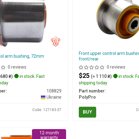
Front upper control arm bushin
rol arm bushing, 72mm
front/rear
0 reviews
0 reviews
$25
 680 ₴)
in stock. Fast
(≈ 1 110 ₴)
in stock. F
today
shipping today
er:
108829
Part number:
Ukraine
PolyPro
Code: 127183-37
C
BUY
12-month
warranty