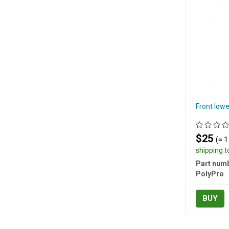
Front lowe
$25
(≈ 1
shipping 
Part numb
PolyPro
BUY