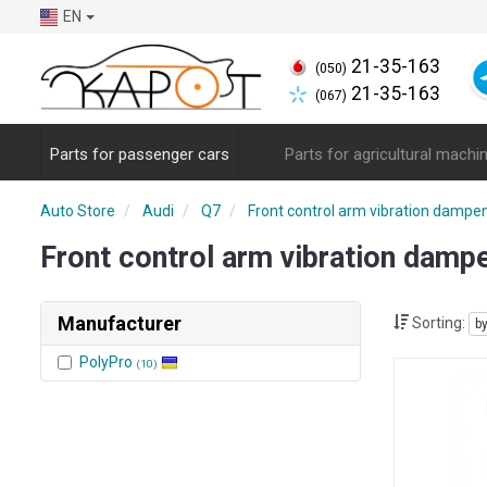
EN
21-35-163
(050)
21-35-163
(067)
Parts for passenger cars
Parts for agricultural machi
Auto Store
Audi
Q7
Front control arm vibration dampe
Front control arm vibration dampe
Manufacturer
Sorting:
b
PolyPro
(10)