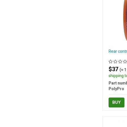
Rear cont
$37
(≈ 1
shipping 
Part numb
PolyPro
BUY