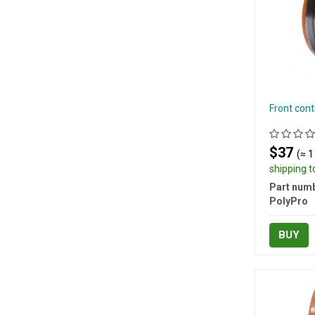
Front con
$37
(≈ 1
shipping 
Part numb
PolyPro
BUY