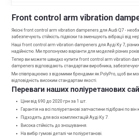
Front control arm vibration damp
Якісні front control arm vibration dampeners для Audi Q7 - не
забезпечують стійкість підвіски та зменшують вібрації від не
Наші front control arm vibration dampeners для Ауді Ку 7, різних 
надійністю. Ми пропонуємо варіанти для моделей різних рокі
Тепер ви можете швидко купити front control arm vibration dam
dampeners відповідають стандартам виробника, забезпечуюч
Ми співпрацюємо з відомими брендами як PolyPro, щоб ви мог
відповідність високим стандартам якості.
Переваги наших поліуретанових сай
Ціни від 690 до 2020 грн за 1 шт.
Гарантія на всі поліуретанові запчастини підібрані по він 
Підходять для всіх комплектацій Ауді Ку 7.
Висока стійкість до зношування.
На вибір гумові деталі чи поліуретанові.