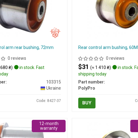
trol arm rear bushing, 72mm
Rear control arm bushing, 60
0 reviews
0 reviews
$31
 680 ₴)
in stock. Fast
(≈ 1 410 ₴)
in stock. F
today
shipping today
er:
103315
Part number:
Ukraine
PolyPro
Code: 8427-37
C
BUY
12-month
warranty