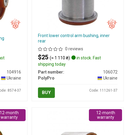
Front lower control arm bushing, inner
ing
rear
0 reviews
$25
ast
(≈ 1 110 ₴)
in stock. Fast
shipping today
104916
Part number:
106072
Ukraine
PolyPro
Ukraine
ode: 8574-37
Code: 111261-37
BUY
12-month
12-month
warranty
warranty