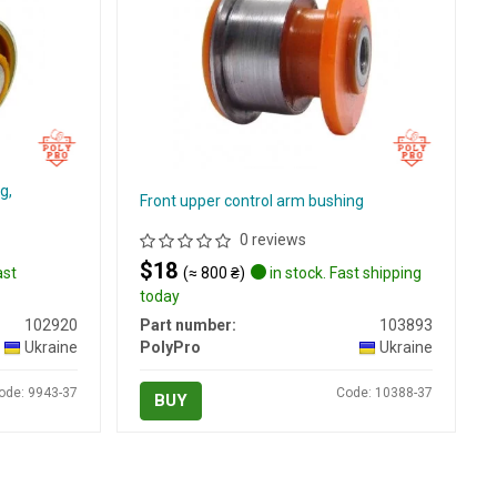
g,
Front upper control arm bushing
0 reviews
$18
ast
(≈ 800 ₴)
in stock. Fast shipping
today
102920
Part number:
103893
Ukraine
PolyPro
Ukraine
ode: 9943-37
Code: 10388-37
BUY