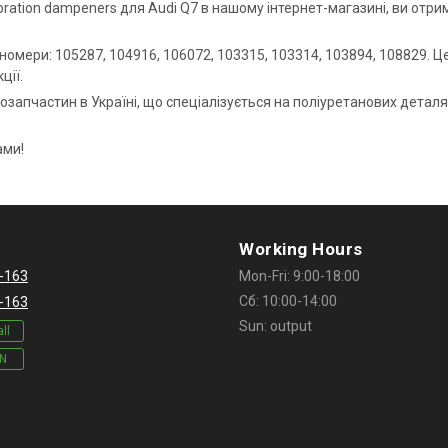
bration dampeners для Audi Q7 в нашому інтернет-магазині, ви отрим
мери: 105287, 104916, 106072, 103315, 103314, 103894, 108829. Це д
ції.
тозапчастин в Україні, що спеціалізується на поліуретанових деталя
ами!
Working Hours
-163
Mon-Fri: 9:00-18:00
Сб: 10:00-14:00
-163
Sun: output
ll
IN