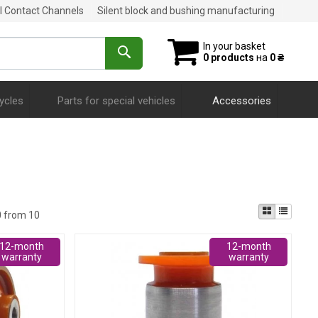
al Contact Channels
Silent block and bushing manufacturing
In your basket
0 products
на
0 ₴
ycles
Parts for special vehicles
Accessories
0 from 10
12-month
12-month
warranty
warranty