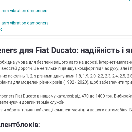
ol arm vibration dampeners
ol arm vibration dampeners
to
ners для Fiat Ducato: надійність і я
- необхідна умова для безпеки вашого авто на дорозі. Інтернет-магази
рівностей дороги. Це не тільки підвищує комфорт під час руху, але 
 поколінь 1, 2, з різними двигунами 1.8, 1.9, 2.0, 2.2, 2.3, 2.4, 2.5, 2.
аріанти для моделей різних років (1982 - 2020), щоб забезпечити 
peners Fiat Ducato в нашому каталозі: від 470 до 1400 грн. Вибирайт
безпечуючи довгий термін служби.
ли обрати тільки найкращі комплектуючі для вашого автомобіля. Ви
лентблоків: