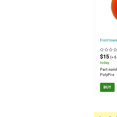
Front lowe
$15
(≈ 6
today
Part numb
PolyPro
BUY