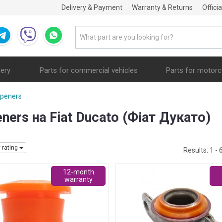
Delivery & Payment
Warranty & Returns
Offici
nery
Parts for commercial vehicles
Parts for motorc
mpeners
eners на Fiat Ducato (Фіат Дукато)
y rating
Results:
1 - 
12-month
warranty