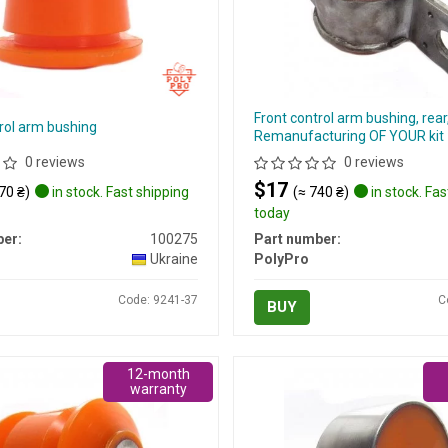
Front control arm bushing, rear
rol arm bushing
Remanufacturing OF YOUR kit
0 reviews
0 reviews
$17
70 ₴)
in stock. Fast shipping
(≈ 740 ₴)
in stock. Fas
today
er:
100275
Part number:
Ukraine
PolyPro
Code: 9241-37
C
BUY
12-month
warranty