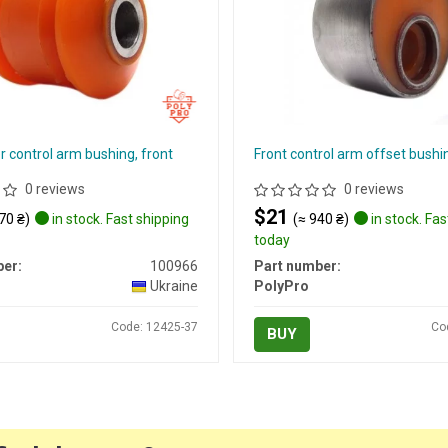
r control arm bushing, front
Front control arm offset bushi
0 reviews
0 reviews
$21
70 ₴)
in stock. Fast shipping
(≈ 940 ₴)
in stock. Fas
today
er:
100966
Part number:
Ukraine
PolyPro
Code: 12425-37
Co
BUY