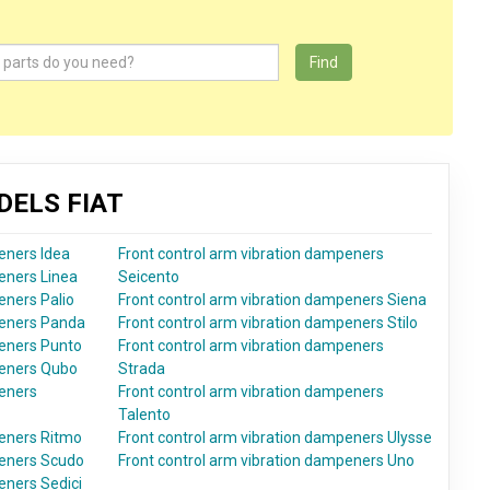
Find
DELS FIAT
eners Idea
Front control arm vibration dampeners
eners Linea
Seicento
eners Palio
Front control arm vibration dampeners Siena
peners Panda
Front control arm vibration dampeners Stilo
peners Punto
Front control arm vibration dampeners
peners Qubo
Strada
peners
Front control arm vibration dampeners
Talento
peners Ritmo
Front control arm vibration dampeners Ulysse
peners Scudo
Front control arm vibration dampeners Uno
eners Sedici