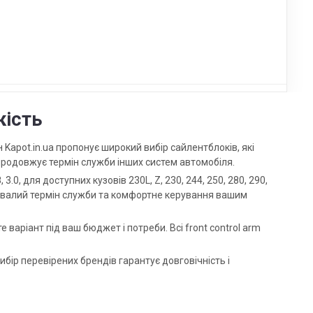
кість
н Kapot.in.ua пропонує широкий вибір сайлентблоків, які
і продовжує термін служби інших систем автомобіля.
8, 3.0, для доступних кузовів 230L, Z, 230, 244, 250, 280, 290,
тривалий термін служби та комфортне керування вашим
е варіант під ваш бюджет і потреби. Всі front control arm
бір перевірених брендів гарантує довговічність і