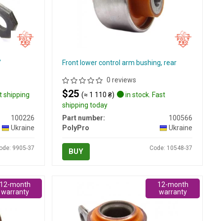
,
Front lower control arm bushing, rear
0 reviews
$25
t shipping
(≈ 1 110 ₴)
in stock. Fast
shipping today
100226
Part number:
100566
Ukraine
PolyPro
Ukraine
ode: 9905-37
Code: 10548-37
BUY
12-month
12-month
warranty
warranty