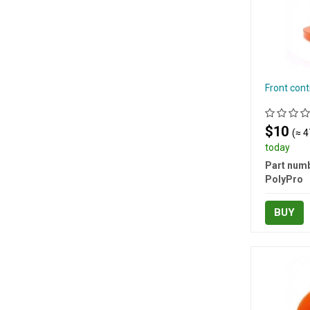
Front cont
$10
(≈ 4
today
Part numb
PolyPro
BUY