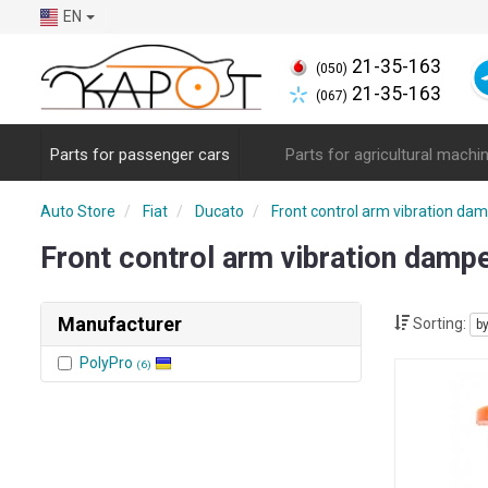
EN
21-35-163
(050)
21-35-163
(067)
Parts for passenger cars
Parts for agricultural machi
Auto Store
Fiat
Ducato
Front control arm vibration da
Front control arm vibration damp
Manufacturer
Sorting:
b
PolyPro
(6)