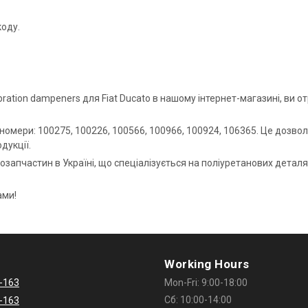
коду.
ration dampeners для Fiat Ducato в нашому інтернет-магазині, ви от
мери: 100275, 100226, 100566, 100966, 100924, 106365. Це дозволит
дукції.
тозапчастин в Україні, що спеціалізується на поліуретанових деталя
ами!
Working Hours
-163
Mon-Fri: 9:00-18:00
Сб: 10:00-14:00
-163