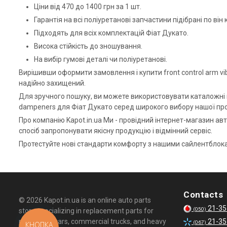
Ціни від 470 до 1400 грн за 1 шт.
Гарантія на всі поліуретанові запчастини підібрані по він 
Підходять для всіх комплектацій Фіат Дукато.
Висока стійкість до зношування.
На вибір гумові деталі чи поліуретанові.
Вирішивши оформити замовлення і купити front control arm vib
надійно захищений.
Для зручного пошуку, ви можете використовувати каталожні но
dampeners для Фіат Дукато серед широкого вибору нашої про
Про компанію Kapot.in.ua Ми - провідний інтернет-магазин ав
спосіб запропонувати якісну продукцію і відмінний сервіс.
Протестуйте нові стандарти комфорту з нашими сайлентблок
Contacts
© 2026 Kapot.in.ua is an online auto parts
21-35
(050)
store specializing in replacement parts for
passenger cars, commercial trucks, and heavy
21-35
(067)
КНОПКА