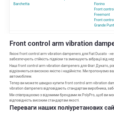
Barchetta
Fiorino
Front contr
Freemont
Front contr
Grande Pun
Front control arm vibration dampe
Якісні front control arm vibration dampeners для Fiat Ducato 
забезпечують стійкість підвіски та зменшують вібрації від не
Наші front control arm vibration dampeners для Фіат Дукато, різних
відрізняються високою якістю і надійністю. Ми пропонуємо в
автомобілем.
Тепер ви можете швидко купити front control arm vibration dam
vibration dampeners відповідають стандартам виробника, за
Ми співпрацюємо з відомими брендами як PolyPro, щоб ви мог
відповідність високим стандартам якості.
Переваги наших поліуретанових сай