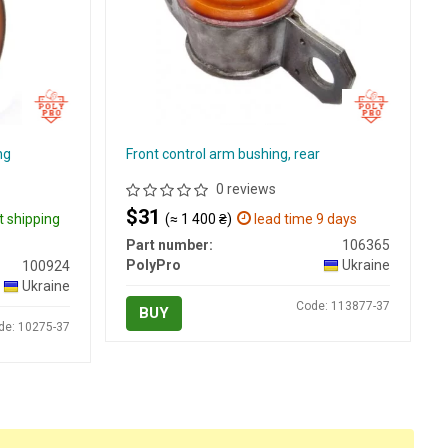
ng
Front control arm bushing, rear
0 reviews
$31
t shipping
(≈ 1 400 ₴)
lead time 9 days
Part number:
106365
PolyPro
Ukraine
100924
Ukraine
Code: 113877-37
BUY
de: 10275-37