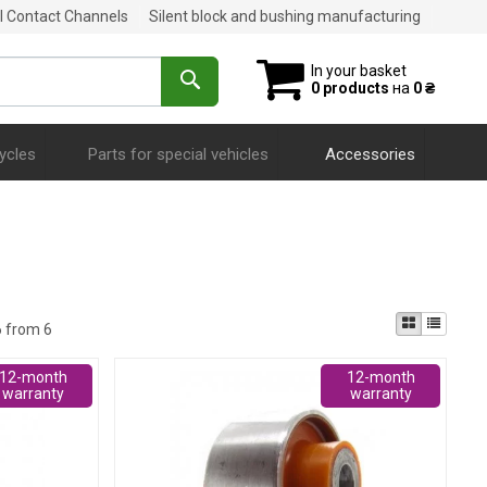
al Contact Channels
Silent block and bushing manufacturing
In your basket
0 products
на
0 ₴
ycles
Parts for special vehicles
Accessories
6 from 6
12-month
12-month
warranty
warranty