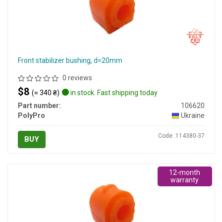
Front stabilizer bushing, d=20mm
0 reviews
$8
(≈ 340 ₴)
in stock. Fast shipping today
Part number:
106620
PolyPro
Ukraine
Code: 114380-37
BUY
12-month
warranty