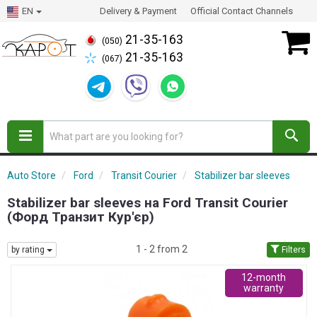
EN
Delivery & Payment
Official Contact Channels
21-35-163
(050)
21-35-163
(067)
Auto Store
Ford
Transit Courier
Stabilizer bar sleeves
Stabilizer bar sleeves на Ford Transit Courier
(Форд Транзит Кур'єр)
1 - 2 from 2
by rating
Filters
12-month
warranty