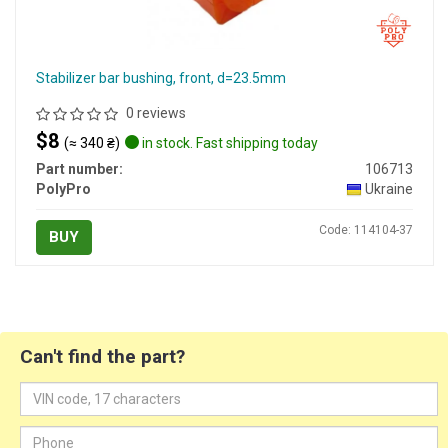
Stabilizer bar bushing, front, d=23.5mm
0 reviews
$8
(≈ 340 ₴)
in stock. Fast shipping today
Part number:
106713
PolyPro
Ukraine
Code: 114104-37
BUY
Can't find the part?