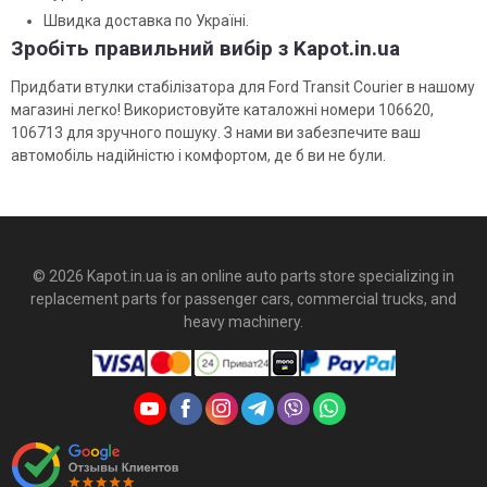
Швидка доставка по Україні.
Зробіть правильний вибір з Kapot.in.ua
Придбати втулки стабілізатора для Ford Transit Courier в нашому
магазині легко! Використовуйте каталожні номери 106620,
106713 для зручного пошуку. З нами ви забезпечите ваш
автомобіль надійністю і комфортом, де б ви не були.
© 2026 Kapot.in.ua is an online auto parts store specializing in
replacement parts for passenger cars, commercial trucks, and
heavy machinery.