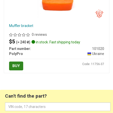
Muffler bracket
0 reviews
$5
(≈ 240 ₴)
in stock. Fast shipping today
Part number:
101020
PolyPro
Ukraine
Code: 11756-37
BUY
Can't find the part?