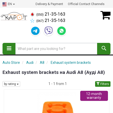
EN
Delivery & Payment
Official Contact Channels
21-35-163
(050)
21-35-163
(067)
Auto Store
Audi
A8
Exhaust system brackets
Exhaust system brackets на Audi A8 (Ауді А8)
1 - 1 from 1
by rating
Filters
12-month
warranty