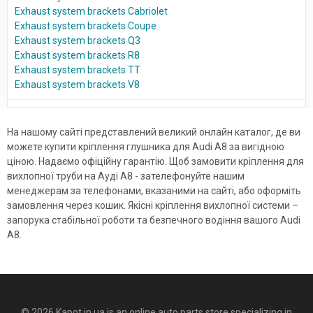
Exhaust system brackets Cabriolet
Exhaust system brackets Coupe
Exhaust system brackets Q3
Exhaust system brackets R8
Exhaust system brackets TT
Exhaust system brackets V8
На нашому сайті представлений великий онлайн каталог, де ви
можете купити кріплення глушника для Audi A8 за вигідною
ціною. Надаємо офіційну гарантію. Щоб замовити кріплення для
вихлопної труби на Ауді А8 - зателефонуйте нашим
менеджерам за телефонами, вказаними на сайті, або оформіть
замовлення через кошик. Якісні кріплення вихлопної системи –
запорука стабільної роботи та безпечного водіння вашого Audi
A8.
© 2026 Kapot.in.ua is an online auto parts store specializing in