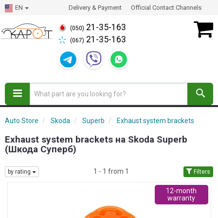
EN
Delivery & Payment
Official Contact Channels
21-35-163
(050)
21-35-163
(067)
Auto Store
Skoda
Superb
Exhaust system brackets
Exhaust system brackets на Skoda Superb
(Шкода Суперб)
1 - 1 from 1
by rating
Filters
12-month
warranty