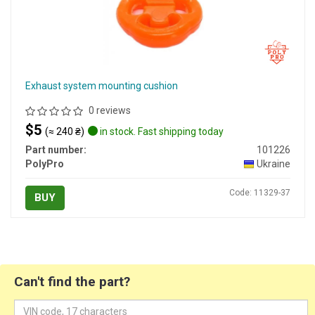
Exhaust system mounting cushion
0 reviews
$5
(≈ 240 ₴)
in stock. Fast shipping today
Part number:
101226
PolyPro
Ukraine
Code: 11329-37
BUY
Can't find the part?