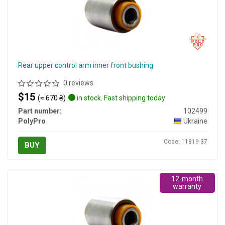
Rear upper control arm inner front bushing
0 reviews
$15
(≈ 670 ₴)
in stock. Fast shipping today
Part number:
102499
PolyPro
Ukraine
Code: 11819-37
BUY
12-month
warranty