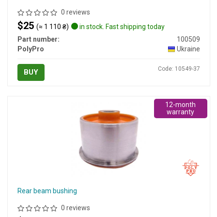
0 reviews
$25
(≈ 1 110 ₴)
in stock. Fast shipping today
Part number:
100509
PolyPro
Ukraine
Code: 10549-37
BUY
12-month
warranty
Rear beam bushing
0 reviews