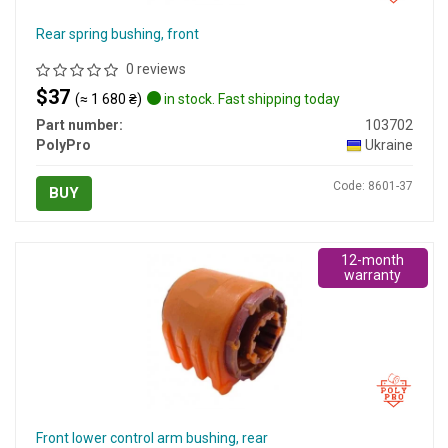
Rear spring bushing, front
0 reviews
$37
(≈ 1 680 ₴)
in stock. Fast shipping today
Part number:
103702
PolyPro
Ukraine
Code: 8601-37
BUY
12-month
warranty
Front lower control arm bushing, rear