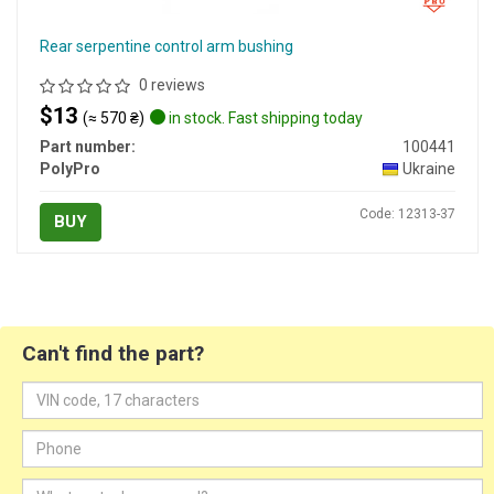
Rear serpentine control arm bushing
0 reviews
$13
(≈ 570 ₴)
in stock. Fast shipping today
Part number:
100441
PolyPro
Ukraine
Code: 12313-37
BUY
Can't find the part?