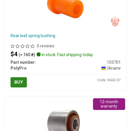
Rear leaf spring bushing
0 reviews
$4
(≈ 160 ₴)
in stock. Fast shipping today
Part number:
103701
PolyPro
Ukraine
Code: 8442-37
BUY
12-month
warranty