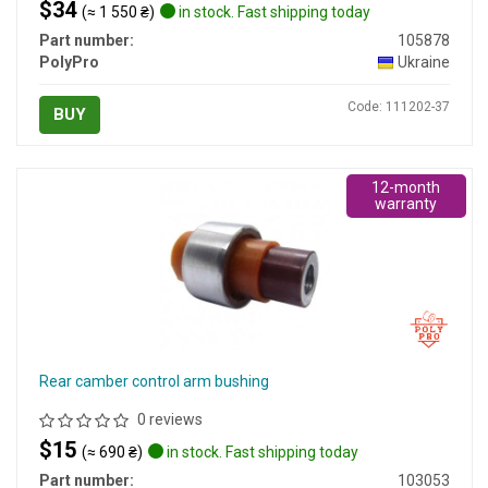
$34
(≈ 1 550 ₴)
in stock. Fast shipping today
Part number:
105878
PolyPro
Ukraine
Code: 111202-37
BUY
12-month
warranty
Rear camber control arm bushing
0 reviews
$15
(≈ 690 ₴)
in stock. Fast shipping today
Part number:
103053