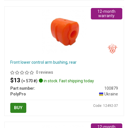
12-month
warranty
Front lower control arm bushing, rear
0 reviews
$13
(≈ 570 ₴)
in stock. Fast shipping today
Part number:
100879
PolyPro
Ukraine
Code: 12492-37
BUY
12-month