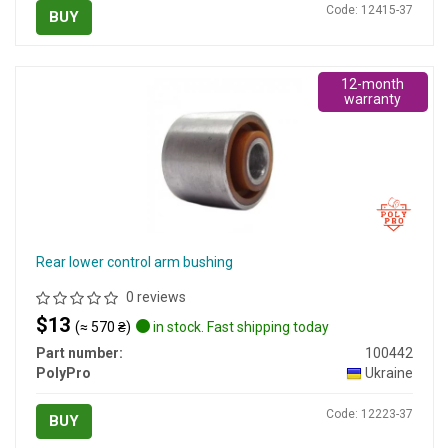
Code: 12415-37
BUY
12-month
warranty
Rear lower control arm bushing
0 reviews
$13
(≈ 570 ₴)
in stock. Fast shipping today
Part number:
100442
PolyPro
Ukraine
Code: 12223-37
BUY