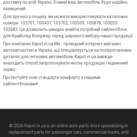
доставку по всій Україні. З нами ваш автомобіль буде надійно
захищений.
Для зручного пошуку, ви можете використовувати каталожні
номери: 103701, 100437, 103702, 100509, 105878, 103053,
102683. Це дозволить швидко знайти потрібний сайлентблок
для Крайслер Вояджер серед широкого вибору нашої продукції.
Про компанію Kapot.in.ua Ми - провідний інтернет-магазин
автозапчастин в Україні, що спеціалізується на поліуретанових
деталях для легкових автомобілів. Kapot.in.ua завжди
знаходить спосіб запропонувати якісну продукцію і відмінний
сервіс.
Протестуйте нові стандарти комфорту з нашими
сайлентблоками!
© 2026 Kapot.in.ua is an online auto parts store specializing in
replacement parts for passenger cars, commercial trucks, and