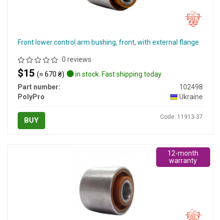
Front lower control arm bushing, front, with external flange
0 reviews
$15
(≈ 670 ₴)
in stock. Fast shipping today
Part number:
102498
PolyPro
Ukraine
Code: 11913-37
BUY
12-month
warranty