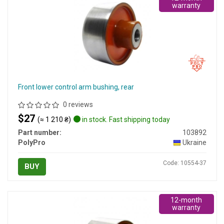
warranty
Front lower control arm bushing, rear
0 reviews
$27
(≈ 1 210 ₴)
in stock. Fast shipping today
Part number:
103892
PolyPro
Ukraine
Code: 10554-37
BUY
12-month
warranty