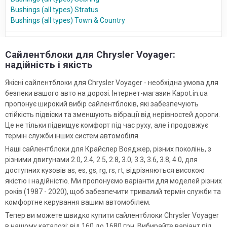
Bushings (all types) Stratus
Bushings (all types) Town & Country
Сайлентблоки для Chrysler Voyager:
надійність і якість
Якісні сайлентблоки для Chrysler Voyager - необхідна умова для
безпеки вашого авто на дорозі. Інтернет-магазин Kapot.in.ua
пропонує широкий вибір сайлентблоків, які забезпечують
стійкість підвіски та зменшують вібрації від нерівностей дороги.
Це не тільки підвищує комфорт під час руху, але і продовжує
термін служби інших систем автомобіля.
Наші сайлентблоки для Крайслер Вояджер, різних поколінь, з
різними двигунами 2.0, 2.4, 2.5, 2.8, 3.0, 3.3, 3.6, 3.8, 4.0, для
доступних кузовів as, es, gs, rg, rs, rt, відрізняються високою
якістю і надійністю. Ми пропонуємо варіанти для моделей різних
років (1987 - 2020), щоб забезпечити тривалий термін служби та
комфортне керування вашим автомобілем.
Тепер ви можете швидко купити сайлентблоки Chrysler Voyager
в нашому каталозі: від 160 до 1680 грн. Вибирайте варіант під