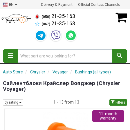
EN
Delivery & Payment
Official Contact Channels
21-35-163
(050)
21-35-163
(067)
Auto Store
Chrysler
Voyager
Bushings (all types)
Сайлентблоки Крайслер Вояджер (Chrysler
Voyager)
1 - 13 from 13
by rating
Filters
12-month
warranty