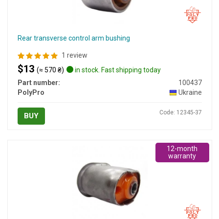
Rear transverse control arm bushing
1 review
$13
(≈ 570 ₴)
in stock. Fast shipping today
Part number:
100437
PolyPro
Ukraine
Code: 12345-37
BUY
12-month
warranty