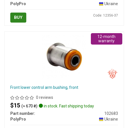
PolyPro
Ukraine
Code: 12356-37
BUY
12-month
warranty
Front lower control arm bushing, front
0 reviews
$15
(≈ 670 ₴)
in stock. Fast shipping today
Part number:
102683
PolyPro
Ukraine