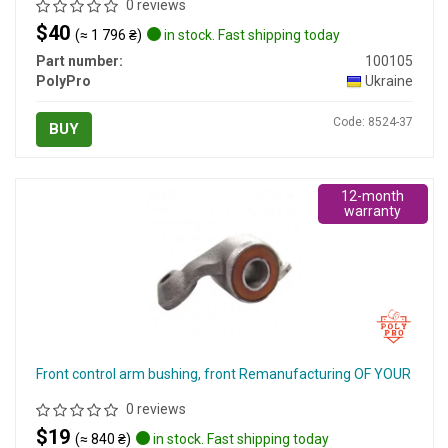
0 reviews
$40
(≈ 1 796 ₴)
in stock. Fast shipping today
Part number:
100105
PolyPro
Ukraine
Code: 8524-37
BUY
12-month
warranty
Front control arm bushing, front Remanufacturing OF YOUR
0 reviews
$19
(≈ 840 ₴)
in stock. Fast shipping today