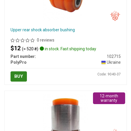
Upper rear shock absorber bushing
0 reviews
$12
(≈ 520 ₴)
in stock. Fast shipping today
Part number:
102715
PolyPro
Ukraine
Code: 9040-37
BUY
12-month
warranty