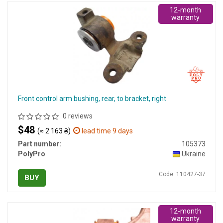
12-month
warranty
Front control arm bushing, rear, to bracket, right
0 reviews
$48
(≈ 2 163 ₴)
lead time 9 days
Part number:
105373
PolyPro
Ukraine
Code: 110427-37
BUY
12-month
warranty