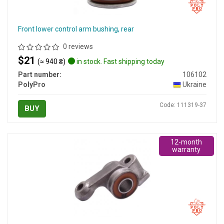
Front lower control arm bushing, rear
0 reviews
$21
(≈ 940 ₴)
in stock. Fast shipping today
Part number:
106102
PolyPro
Ukraine
Code: 111319-37
BUY
12-month
warranty