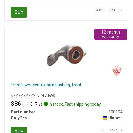
Code: 110613-37
BUY
12-month
warranty
Front lower control arm bushing, front
0 reviews
$36
(≈ 1 617 ₴)
in stock. Fast shipping today
Part number:
100104
PolyPro
Ukraine
Code: 8525-37
BUY