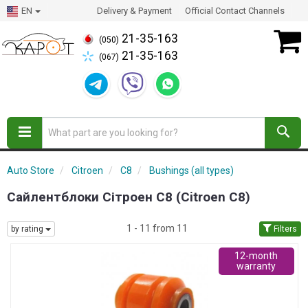
EN
Delivery & Payment
Official Contact Channels
21-35-163
(050)
21-35-163
(067)
Auto Store
Citroen
C8
Bushings (all types)
Сайлентблоки Сітроен С8 (Citroen C8)
1 - 11 from 11
by rating
Filters
12-month
warranty