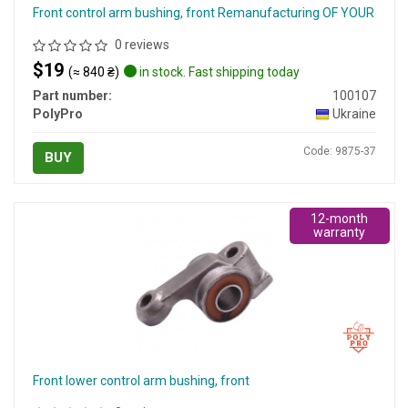
Front control arm bushing, front Remanufacturing OF YOUR
0 reviews
$19
(≈ 840 ₴)
in stock. Fast shipping today
Part number:
100107
PolyPro
Ukraine
Code: 9875-37
BUY
12-month
warranty
Front lower control arm bushing, front