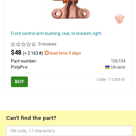
Front control arm bushing, rear, to bracket, right
0 reviews
$48
(≈ 2 163 ₴)
lead time 9 days
Part number:
106104
PolyPro
Ukraine
Code: 111260-37
BUY
Can't find the part?