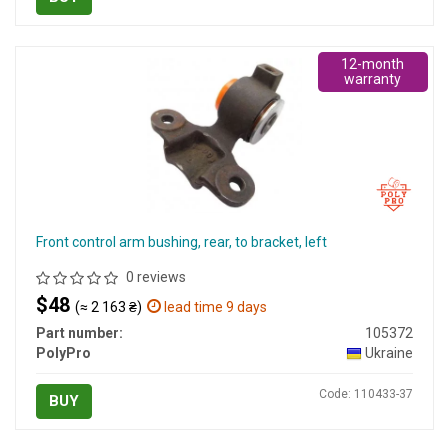
12-month
warranty
Front control arm bushing, rear, to bracket, left
0 reviews
$48
(≈ 2 163 ₴)
lead time 9 days
Part number:
105372
PolyPro
Ukraine
Code: 110433-37
BUY