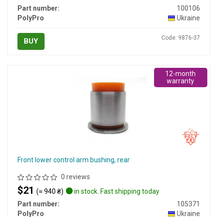
Part number:
100106
PolyPro
Ukraine
Code: 9876-37
BUY
12-month
warranty
Front lower control arm bushing, rear
0 reviews
$21
(≈ 940 ₴)
in stock. Fast shipping today
Part number:
105371
PolyPro
Ukraine