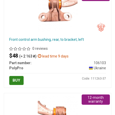
Front control arm bushing, rear, to bracket, left
0 reviews
$48
(≈ 2 163 ₴)
lead time 9 days
Part number:
106103
PolyPro
Ukraine
Code: 111263-37
BUY
12-month
warranty