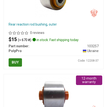
Rear reaction rod bushing, outer
0 reviews
$15
(≈ 670 ₴)
in stock. Fast shipping today
Part number:
103257
PolyPro
Ukraine
Code: 12208-37
BUY
12-month
warranty