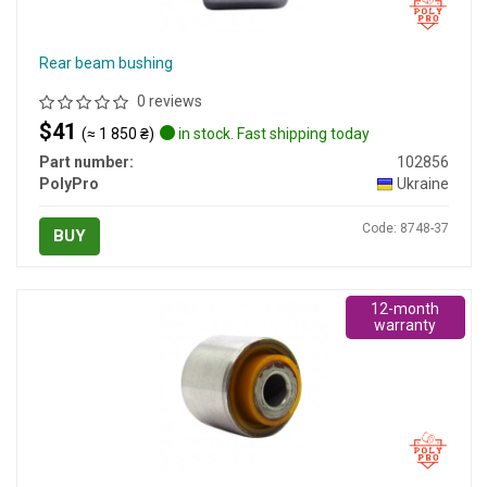
Rear beam bushing
0 reviews
$41
(≈ 1 850 ₴)
in stock. Fast shipping today
Part number:
102856
PolyPro
Ukraine
Code: 8748-37
BUY
12-month
warranty