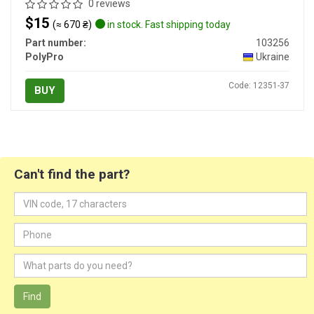
0 reviews
$15
(≈ 670 ₴)
in stock. Fast shipping today
Part number:
103256
PolyPro
Ukraine
Code: 12351-37
BUY
Can't find the part?
Find