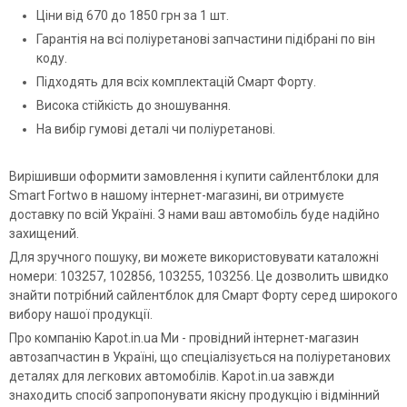
Ціни від 670 до 1850 грн за 1 шт.
Гарантія на всі поліуретанові запчастини підібрані по він
коду.
Підходять для всіх комплектацій Смарт Форту.
Висока стійкість до зношування.
На вибір гумові деталі чи поліуретанові.
Вирішивши оформити замовлення і купити сайлентблоки для
Smart Fortwo в нашому інтернет-магазині, ви отримуєте
доставку по всій Україні. З нами ваш автомобіль буде надійно
захищений.
Для зручного пошуку, ви можете використовувати каталожні
номери: 103257, 102856, 103255, 103256. Це дозволить швидко
знайти потрібний сайлентблок для Смарт Форту серед широкого
вибору нашої продукції.
Про компанію Kapot.in.ua Ми - провідний інтернет-магазин
автозапчастин в Україні, що спеціалізується на поліуретанових
деталях для легкових автомобілів. Kapot.in.ua завжди
знаходить спосіб запропонувати якісну продукцію і відмінний