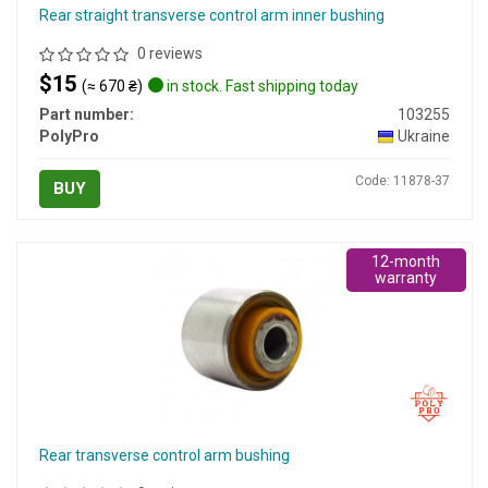
Rear straight transverse control arm inner bushing
0 reviews
$15
(≈ 670 ₴)
in stock. Fast shipping today
Part number:
103255
PolyPro
Ukraine
Code: 11878-37
BUY
12-month
warranty
Rear transverse control arm bushing