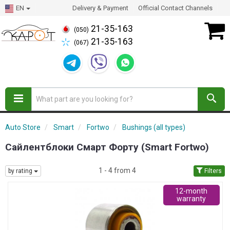
EN
Delivery & Payment
Official Contact Channels
21-35-163
(050)
21-35-163
(067)
Auto Store
Smart
Fortwo
Bushings (all types)
Сайлентблоки Смарт Форту (Smart Fortwo)
1 - 4 from 4
by rating
Filters
12-month
warranty