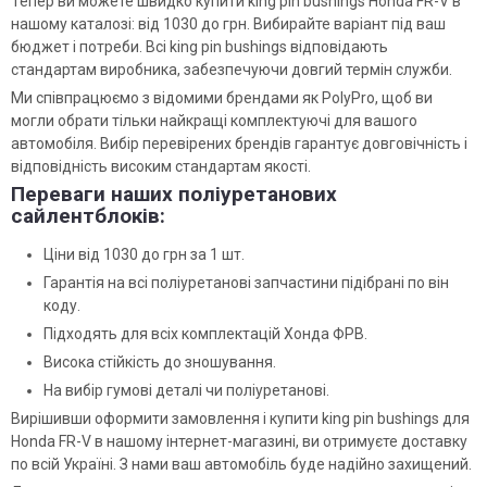
Тепер ви можете швидко купити king pin bushings Honda FR-V в
нашому каталозі: від 1030 до грн. Вибирайте варіант під ваш
бюджет і потреби. Всі king pin bushings відповідають
стандартам виробника, забезпечуючи довгий термін служби.
Ми співпрацюємо з відомими брендами як PolyPro, щоб ви
могли обрати тільки найкращі комплектуючі для вашого
автомобіля. Вибір перевірених брендів гарантує довговічність і
відповідність високим стандартам якості.
Переваги наших поліуретанових
сайлентблоків:
Ціни від 1030 до грн за 1 шт.
Гарантія на всі поліуретанові запчастини підібрані по він
коду.
Підходять для всіх комплектацій Хонда ФРВ.
Висока стійкість до зношування.
На вибір гумові деталі чи поліуретанові.
Вирішивши оформити замовлення і купити king pin bushings для
Honda FR-V в нашому інтернет-магазині, ви отримуєте доставку
по всій Україні. З нами ваш автомобіль буде надійно захищений.