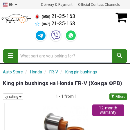
EN
Delivery & Payment
Official Contact Channels
21-35-163
(050)
21-35-163
(067)
Auto Store
Honda
FR-V
King pin bushings
King pin bushings на Honda FR-V (Хонда ФРВ)
1 - 1 from 1
by rating
Filters
12-month
warranty