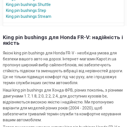
King pin bushings Shuttle
King pin bushings Step
King pin bushings Stream
King pin bushings для Honda FR-V: надійність і
якість
Якісні king pin bushings для Honda FR-V - необхідна умова для
безпеки вашого авто на дорозі. Інтернет-магазин Kapot.in.ua
пропонує широкий вибір сайлентблоків, які забезпечують
стійкість підвіски та зменшують вібрації від нерівностей дороги.
Це не тільки підвищує комфорт під час руху, але і продовжує
термін служби інших систем автомобіля.
Наші king pin bushings для Хонда ФРВ, різних поколінь, з різними
двигунами 1.7, 1.8, 2.0, 2.2, 2.4, для доступних кузовів be,
відрізняються високою якістю і надійністю. Ми пропонуємо
варіанти для моделей різних років (2004 - 2020), щоб
забезпечити тривалий термін служби та комфортне керування
вашим автомобілем.