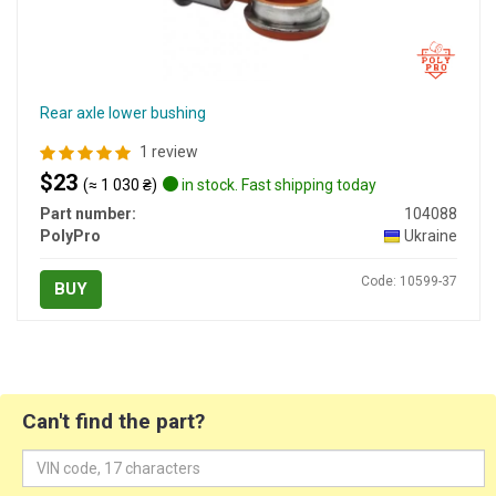
Rear axle lower bushing
1 review
$23
(≈ 1 030 ₴)
in stock. Fast shipping today
Part number:
104088
PolyPro
Ukraine
Code: 10599-37
BUY
Can't find the part?