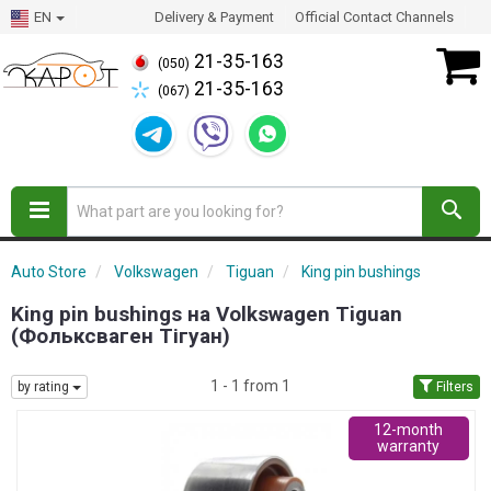
EN
Delivery & Payment
Official Contact Channels
21-35-163
(050)
21-35-163
(067)
Auto Store
Volkswagen
Tiguan
King pin bushings
King pin bushings на Volkswagen Tiguan
(Фольксваген Тігуан)
1 - 1 from 1
by rating
Filters
12-month
warranty