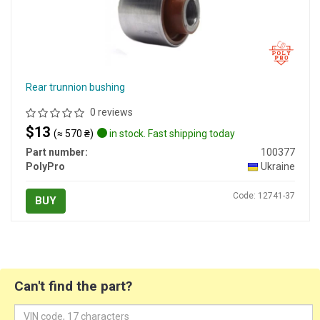
Rear trunnion bushing
0 reviews
$13
(≈ 570 ₴)
in stock. Fast shipping today
Part number:
100377
PolyPro
Ukraine
Code: 12741-37
BUY
Can't find the part?