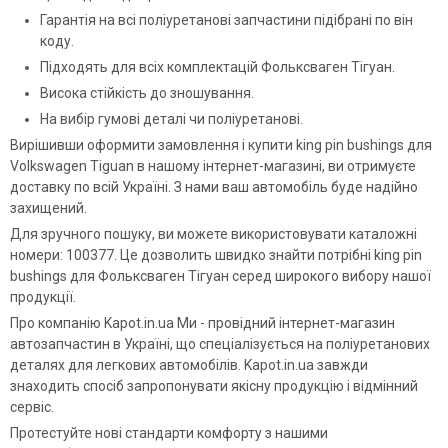
Гарантія на всі поліуретанові запчастини підібрані по він
коду.
Підходять для всіх комплектацій Фольксваген Тігуан.
Висока стійкість до зношування.
На вибір гумові деталі чи поліуретанові.
Вирішивши оформити замовлення і купити king pin bushings для
Volkswagen Tiguan в нашому інтернет-магазині, ви отримуєте
доставку по всій Україні. З нами ваш автомобіль буде надійно
захищений.
Для зручного пошуку, ви можете використовувати каталожні
номери: 100377. Це дозволить швидко знайти потрібні king pin
bushings для Фольксваген Тігуан серед широкого вибору нашої
продукції.
Про компанію Kapot.in.ua Ми - провідний інтернет-магазин
автозапчастин в Україні, що спеціалізується на поліуретанових
деталях для легкових автомобілів. Kapot.in.ua завжди
знаходить спосіб запропонувати якісну продукцію і відмінний
сервіс.
Протестуйте нові стандарти комфорту з нашими