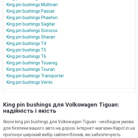
King pin bushings Multivan
King pin bushings Passat
King pin bushings Phaeton
King pin bushings Sagitar
King pin bushings Scirocco
King pin bushings Sharan
King pin bushings T4
King pin bushings T5
King pin bushings T6
King pin bushings Touareg
King pin bushings Touran
King pin bushings Transporter
King pin bushings Vento
King pin bushings для Volkswagen Tiguan:
надійність і якість
Якісні king pin bushings для Volkswagen Tiguan - необхідна умова
для безпеки вашого авто на дорозі. Інтернет-магазин Kapot.in.ua
пропонує широкий вибір сайлентблоків, які забезпечують