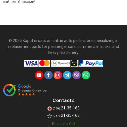
сайлентблоками!
© 2026 Kapot.in.ua is an online auto parts store specializing in
replacement parts for passenger cars, commercial trucks, and
heavy machinery.
Contacts
21-35-163
(050)
21-35-163
(067)
Request a Call