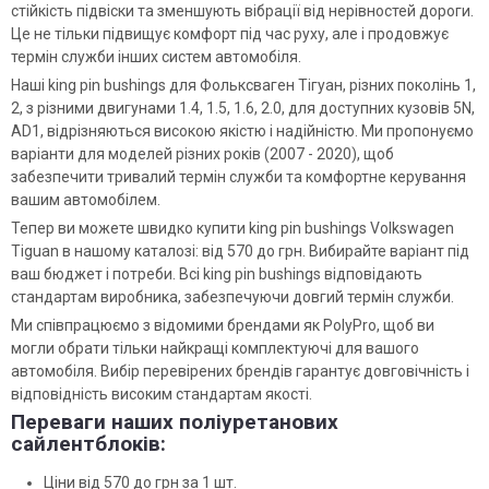
стійкість підвіски та зменшують вібрації від нерівностей дороги.
Це не тільки підвищує комфорт під час руху, але і продовжує
термін служби інших систем автомобіля.
Наші king pin bushings для Фольксваген Тігуан, різних поколінь 1,
2, з різними двигунами 1.4, 1.5, 1.6, 2.0, для доступних кузовів 5N,
AD1, відрізняються високою якістю і надійністю. Ми пропонуємо
варіанти для моделей різних років (2007 - 2020), щоб
забезпечити тривалий термін служби та комфортне керування
вашим автомобілем.
Тепер ви можете швидко купити king pin bushings Volkswagen
Tiguan в нашому каталозі: від 570 до грн. Вибирайте варіант під
ваш бюджет і потреби. Всі king pin bushings відповідають
стандартам виробника, забезпечуючи довгий термін служби.
Ми співпрацюємо з відомими брендами як PolyPro, щоб ви
могли обрати тільки найкращі комплектуючі для вашого
автомобіля. Вибір перевірених брендів гарантує довговічність і
відповідність високим стандартам якості.
Переваги наших поліуретанових
сайлентблоків:
Ціни від 570 до грн за 1 шт.