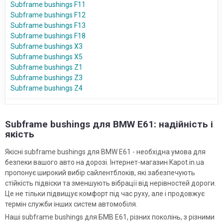
Subframe bushings F11
Subframe bushings F12
Subframe bushings F13
Subframe bushings F18
Subframe bushings X3
Subframe bushings X5
Subframe bushings Z1
Subframe bushings Z3
Subframe bushings Z4
Subframe bushings для BMW E61: надійність і
якість
Якісні subframe bushings для BMW E61 - необхідна умова для
безпеки вашого авто на дорозі. Інтернет-магазин Kapot.in.ua
пропонує широкий вибір сайлентблоків, які забезпечують
стійкість підвіски та зменшують вібрації від нерівностей дороги.
Це не тільки підвищує комфорт під час руху, але і продовжує
термін служби інших систем автомобіля.
Наші subframe bushings для БМВ Е61, різних поколінь, з різними