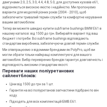
двигунами 2.0, 2.5, 3.0, 4.4, 4.8, 5.0, для доступних кузовів e61,
відрізняються високою якістю і надійністю. Ми пропонуємо
варіанти для моделей різних років (2004 - 2010), щоб
забезпечити тривалий термін служби та комфортне керування
вашим автомобілем.
Тепер ви можете швидко купити subframe bushings BMW E61 в
нашому каталозі: від 1500 до грн. Вибирайте варіант під ваш
бюджет і потреби. Всі subframe bushings відповідають
стандартам виробника, забезпечуючи довгий термін служби.
Ми співпрацюємо з відомими брендами як PolyPro, щоб ви
могли обрати тільки найкращі комплектуючі для вашого
автомобіля. Вибір перевірених брендів гарантує довговічність і
відповідність високим стандартам якості.
Переваги наших поліуретанових
сайлентблоків:
Ціни від 1500 до грн за 1 шт.
Гарантія на всі поліуретанові запчастини підібрані по він
коду.
Підходять для всіх комплектацій БМВ Е61.