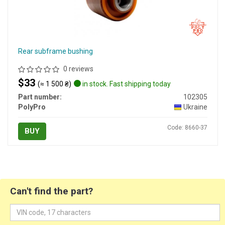
Rear subframe bushing
0 reviews
$33
(≈ 1 500 ₴)
in stock. Fast shipping today
Part number:
102305
PolyPro
Ukraine
Code: 8660-37
BUY
Can't find the part?