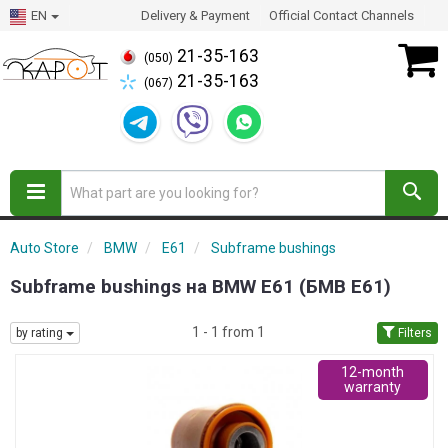
EN
Delivery & Payment
Official Contact Channels
21-35-163
(050)
21-35-163
(067)
Auto Store
BMW
E61
Subframe bushings
Subframe bushings на BMW E61 (БМВ Е61)
1 - 1 from 1
by rating
Filters
12-month
warranty