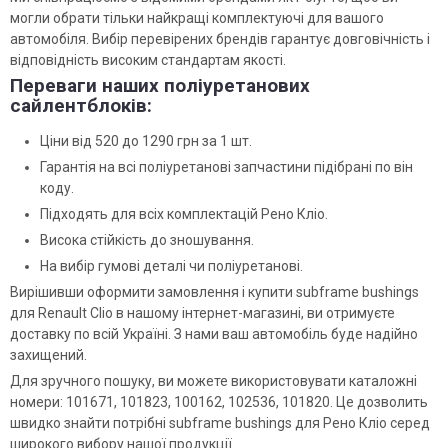
могли обрати тільки найкращі комплектуючі для вашого
автомобіля. Вибір перевірених брендів гарантує довговічність і
відповідність високим стандартам якості.
Переваги наших поліуретанових
сайлентблоків:
Ціни від 520 до 1290 грн за 1 шт.
Гарантія на всі поліуретанові запчастини підібрані по він
коду.
Підходять для всіх комплектацій Рено Кліо.
Висока стійкість до зношування.
На вибір гумові деталі чи поліуретанові.
Вирішивши оформити замовлення і купити subframe bushings
для Renault Clio в нашому інтернет-магазині, ви отримуєте
доставку по всій Україні. З нами ваш автомобіль буде надійно
захищений.
Для зручного пошуку, ви можете використовувати каталожні
номери: 101671, 101823, 100162, 102536, 101820. Це дозволить
швидко знайти потрібні subframe bushings для Рено Кліо серед
широкого вибору нашої продукції.