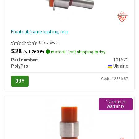
Front subframe bushing, rear
0 reviews
$28
(≈ 1 260 ₴)
in stock. Fast shipping today
Part number:
101671
PolyPro
Ukraine
Code: 12886-37
BUY
12-month
warranty