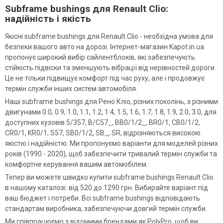
Subframe bushings для Renault Clio:
надійність і якість
Якісні subframe bushings для Renault Clio - необхідна умова для
безпеки вашого авто на дорозі. Інтернет-магазин Kapot.in.ua
пропонує широкий вибір сайлентблоків, які забезпечують
стійкість підвіски та зменшують вібрації від нерівностей дороги.
Це не тільки підвищує комфорт під час руху, але і продовжує
термін служби інших систем автомобіля.
Наші subframe bushings для Рено Кліо, різних поколінь, з різними
двигунами 0.0, 0.9, 1.0, 1.1, 1.2, 1.4, 1.5, 1.6, 1.7, 1.8, 1.9, 2.0, 3.0, для
доступних кузовів 5/357, B/C57_, BB0/1/2_, BR0/1, CB0/1/2,
CR0/1, KR0/1, S57, SB0/1/2, SB_, SR, відрізняються високою
якістю і надійністю. Ми пропонуємо варіанти для моделей різних
років (1990 - 2020), щоб забезпечити тривалий термін служби та
комфортне керування вашим автомобілем.
Тепер ви можете швидко купити subframe bushings Renault Clio
в нашому каталозі: від 520 до 1290 грн. Вибирайте варіант під
ваш бюджет і потреби. Всі subframe bushings відповідають
стандартам виробника, забезпечуючи довгий термін служби.
Ми співпрацюємо з відомими брендами як PolyPro, щоб ви