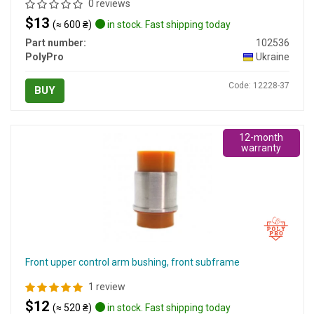
0 reviews
$13
(≈ 600 ₴)
in stock. Fast shipping today
Part number:
102536
PolyPro
Ukraine
Code: 12228-37
BUY
12-month
warranty
Front upper control arm bushing, front subframe
1 review
$12
(≈ 520 ₴)
in stock. Fast shipping today