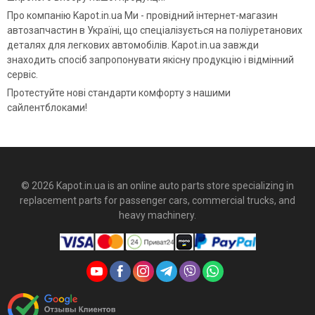
Про компанію Kapot.in.ua Ми - провідний інтернет-магазин
автозапчастин в Україні, що спеціалізується на поліуретанових
деталях для легкових автомобілів. Kapot.in.ua завжди
знаходить спосіб запропонувати якісну продукцію і відмінний
сервіс.
Протестуйте нові стандарти комфорту з нашими
сайлентблоками!
© 2026 Kapot.in.ua is an online auto parts store specializing in
replacement parts for passenger cars, commercial trucks, and
heavy machinery.