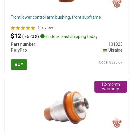
Front lower control arm bushing, front subframe
1 review
$12
(≈ 520 ₴)
in stock. Fast shipping today
Part number:
101823
PolyPro
Ukraine
Code: 8898-37
BUY
12-month
warranty