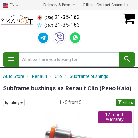
EN
Delivery & Payment
Official Contact Channels
21-35-163
(050)
21-35-163
(067)
Auto Store
Renault
Clio
Subframe bushings
Subframe bushings на Renault Clio (Рено Кліо)
1 - 5 from 5
by rating
Filters
12-month
warranty