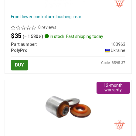
Front lower control arm bushing, rear
0 reviews
$35
(≈ 1 580 ₴)
in stock. Fast shipping today
Part number:
103963
PolyPro
Ukraine
Code: 8595-37
BUY
12-month
warranty