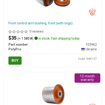
Front control arm bushing, front (with rings)
0 reviews
$35
(≈ 1 580 ₴)
in stock. Fast shipping today
Part number:
103962
PolyPro
Ukraine
Code: 8497-37
BUY
12-month
warranty