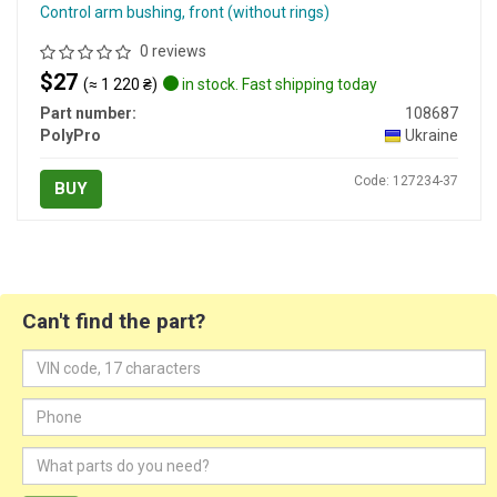
Control arm bushing, front (without rings)
0 reviews
$27
(≈ 1 220 ₴)
in stock. Fast shipping today
Part number:
108687
PolyPro
Ukraine
Code: 127234-37
BUY
Can't find the part?