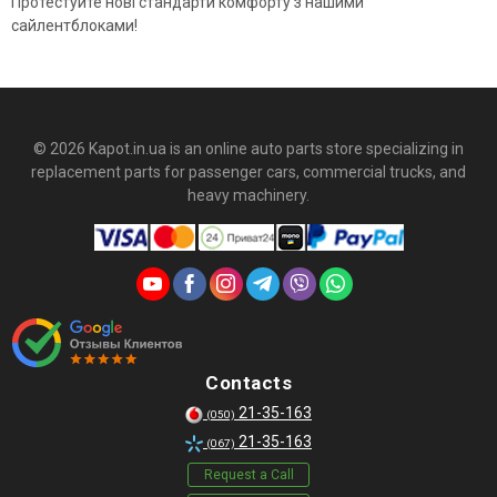
Протестуйте нові стандарти комфорту з нашими
сайлентблоками!
© 2026 Kapot.in.ua is an online auto parts store specializing in
replacement parts for passenger cars, commercial trucks, and
heavy machinery.
Contacts
21-35-163
(050)
21-35-163
(067)
Request a Call