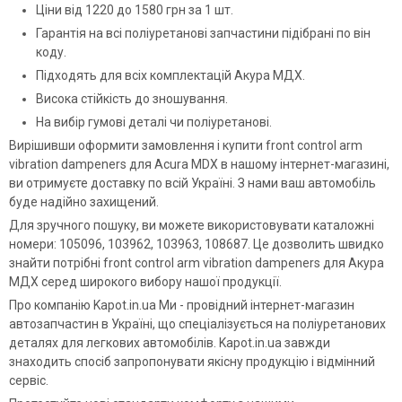
Ціни від 1220 до 1580 грн за 1 шт.
Гарантія на всі поліуретанові запчастини підібрані по він
коду.
Підходять для всіх комплектацій Акура МДХ.
Висока стійкість до зношування.
На вибір гумові деталі чи поліуретанові.
Вирішивши оформити замовлення і купити front control arm
vibration dampeners для Acura MDX в нашому інтернет-магазині,
ви отримуєте доставку по всій Україні. З нами ваш автомобіль
буде надійно захищений.
Для зручного пошуку, ви можете використовувати каталожні
номери: 105096, 103962, 103963, 108687. Це дозволить швидко
знайти потрібні front control arm vibration dampeners для Акура
МДХ серед широкого вибору нашої продукції.
Про компанію Kapot.in.ua Ми - провідний інтернет-магазин
автозапчастин в Україні, що спеціалізується на поліуретанових
деталях для легкових автомобілів. Kapot.in.ua завжди
знаходить спосіб запропонувати якісну продукцію і відмінний
сервіс.