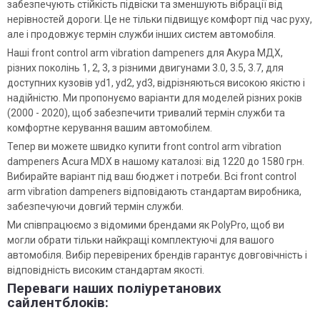
забезпечують стійкість підвіски та зменшують вібрації від
нерівностей дороги. Це не тільки підвищує комфорт під час руху,
але і продовжує термін служби інших систем автомобіля.
Наші front control arm vibration dampeners для Акура МДХ,
різних поколінь 1, 2, 3, з різними двигунами 3.0, 3.5, 3.7, для
доступних кузовів yd1, yd2, yd3, відрізняються високою якістю і
надійністю. Ми пропонуємо варіанти для моделей різних років
(2000 - 2020), щоб забезпечити тривалий термін служби та
комфортне керування вашим автомобілем.
Тепер ви можете швидко купити front control arm vibration
dampeners Acura MDX в нашому каталозі: від 1220 до 1580 грн.
Вибирайте варіант під ваш бюджет і потреби. Всі front control
arm vibration dampeners відповідають стандартам виробника,
забезпечуючи довгий термін служби.
Ми співпрацюємо з відомими брендами як PolyPro, щоб ви
могли обрати тільки найкращі комплектуючі для вашого
автомобіля. Вибір перевірених брендів гарантує довговічність і
відповідність високим стандартам якості.
Переваги наших поліуретанових
сайлентблоків: