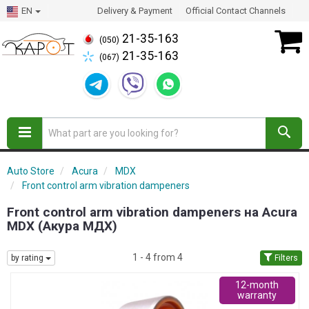
EN
Delivery & Payment
Official Contact Channels
21-35-163
(050)
21-35-163
(067)
Auto Store
Acura
MDX
Front control arm vibration dampeners
Front control arm vibration dampeners на Acura
MDX (Акура МДХ)
1 - 4 from 4
by rating
Filters
12-month
warranty