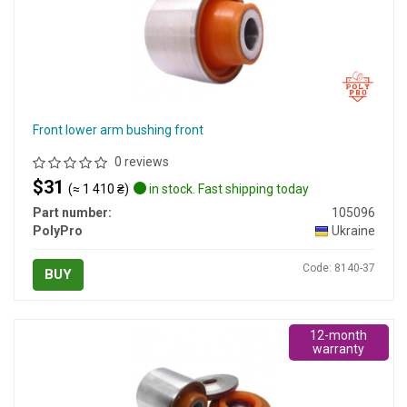
Front lower arm bushing front
0 reviews
$31
(≈ 1 410 ₴)
in stock. Fast shipping today
Part number:
105096
PolyPro
Ukraine
Code: 8140-37
BUY
12-month
warranty