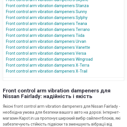
Front control arm vibration dampeners Stanza
Front control arm vibration dampeners Sunny
Front control arm vibration dampeners Sylphy
Front control arm vibration dampeners Teana
Front control arm vibration dampeners Terrano
Front control arm vibration dampeners Tiida
Front control arm vibration dampeners Urvan
Front control arm vibration dampeners Vanette
Front control arm vibration dampeners Versa
Front control arm vibration dampeners Wingroad
Front control arm vibration dampeners X-Terra
Front control arm vibration dampeners X-Trail
Front control arm vibration dampeners для
Nissan Fairlady: надійність і якість
Якісні front control arm vibration dampeners для Nissan Fairlady -
необхідна умова для безпеки вашого авто на дорозі. Інтернет-
магазин Kapot.in.ua пропонує широкий вибір сайлентблоків, які
забезпечують стійкість підвіски та зменшують вібрації від