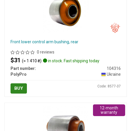
Front lower control arm bushing, rear
0 reviews
$31
(≈ 1 410 ₴)
in stock. Fast shipping today
Part number:
104316
PolyPro
Ukraine
Code: 8577-37
BUY
12-month
warranty