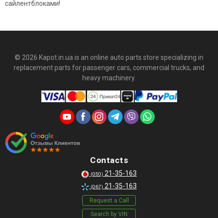
сайлентблоками!
© 2026 Kapot.in.ua is an online auto parts store specializing in
replacement parts for passenger cars, commercial trucks, and
heavy machinery.
Contacts
21-35-163
(050)
21-35-163
(067)
Request a Call
Search by VIN