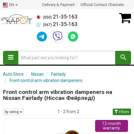
EN
Delivery & Payment
Official Contact Channels
21-35-163
(050)
21-35-163
(067)
Auto Store
Nissan
Fairlady
Front control arm vibration dampeners
Front control arm vibration dampeners на
Nissan Fairlady (Ніссан Фейрледі)
1 - 2 from 2
by rating
Filters
12-month
warranty