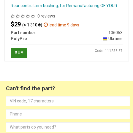
Rear control arm bushing, for Remanufacturing OF YOUR
0 reviews
$29
(≈ 1 310 ₴)
lead time 9 days
Part number:
106053
PolyPro
Ukraine
Code: 111258-37
BUY
Can't find the part?