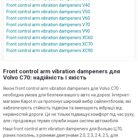
Front control arm vibration dampeners V40
Front control arm vibration dampeners V50
Front control arm vibration dampeners V60
Front control arm vibration dampeners V70
Front control arm vibration dampeners V90
Front control arm vibration dampeners XC60
Front control arm vibration dampeners XC70
Front control arm vibration dampeners XC90
Front control arm vibration dampeners для
Volvo C70: надійність і якість
Якісні front control arm vibration dampeners для Volvo C70 -
необхідна умова для безпеки вашого авто на дорозі. Інтернет-
магазин Kapot.in.ua пропонує широкий вибір сайлентблоків, які
забезпечують стійкість підвіски та зменшують вібрації від
нерівностей дороги. Це не тільки підвищує комфорт під час руху,
але і продовжує термін служби інших систем автомобіля.
Наші front control arm vibration dampeners для Вольво Ц70,
різних поколінь, з різними двигунами 2.0, 2.3, 2.4, 2.5, для