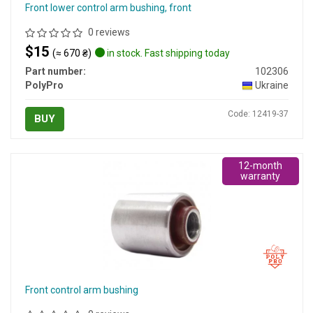
Front lower control arm bushing, front
0 reviews
$15
(≈ 670 ₴)
in stock. Fast shipping today
Part number:
102306
PolyPro
Ukraine
Code: 12419-37
BUY
12-month
warranty
Front control arm bushing