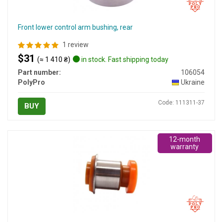
Front lower control arm bushing, rear
1 review
$31
(≈ 1 410 ₴)
in stock. Fast shipping today
Part number:
106054
PolyPro
Ukraine
Code: 111311-37
BUY
12-month
warranty