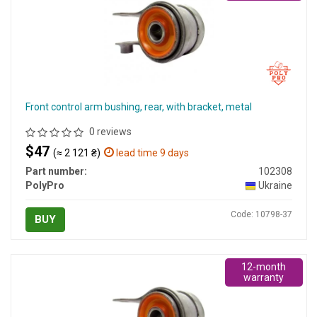
Front control arm bushing, rear, with bracket, metal
0 reviews
$47
(≈ 2 121 ₴)
lead time 9 days
Part number:
102308
PolyPro
Ukraine
Code: 10798-37
BUY
12-month
warranty