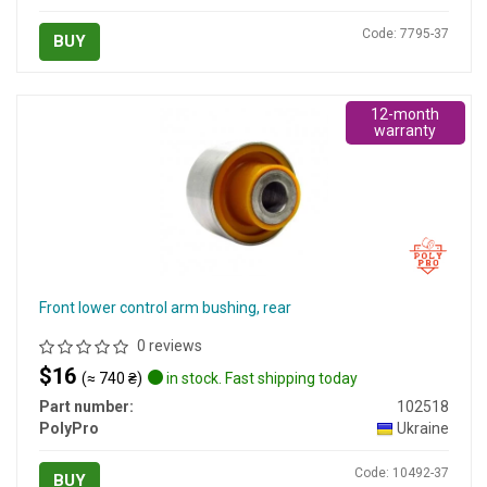
Code: 7795-37
BUY
12-month
warranty
Front lower control arm bushing, rear
0 reviews
$16
(≈ 740 ₴)
in stock. Fast shipping today
Part number:
102518
PolyPro
Ukraine
Code: 10492-37
BUY