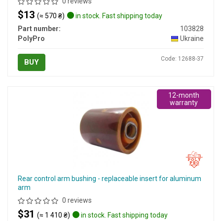
0 reviews
$13
(≈ 570 ₴)
in stock. Fast shipping today
Part number:
103828
PolyPro
Ukraine
Code: 12688-37
BUY
12-month
warranty
Rear control arm bushing - replaceable insert for aluminum
arm
0 reviews
$31
(≈ 1 410 ₴)
in stock. Fast shipping today