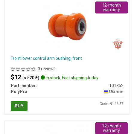
12-month
warranty
Front lower control arm bushing, front
0 reviews
$12
(≈ 520 ₴)
in stock. Fast shipping today
Part number:
101352
PolyPro
Ukraine
Code: 9146-37
BUY
12-month
warranty