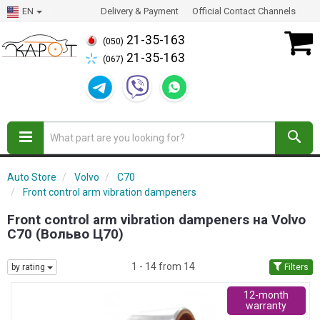
EN
Delivery & Payment
Official Contact Channels
21-35-163
(050)
21-35-163
(067)
Auto Store
Volvo
C70
Front control arm vibration dampeners
Front control arm vibration dampeners на Volvo
C70 (Вольво Ц70)
1 - 14 from 14
by rating
Filters
12-month
warranty