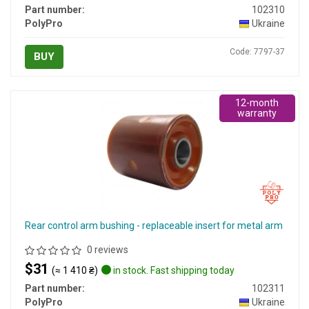
Part number:
102310
PolyPro
Ukraine
Code: 7797-37
BUY
12-month
warranty
Rear control arm bushing - replaceable insert for metal arm
0 reviews
$31
(≈ 1 410 ₴)
in stock. Fast shipping today
Part number:
102311
PolyPro
Ukraine