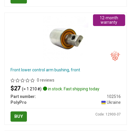
12-month
warranty
Front lower control arm bushing, front
0 reviews
$27
(≈ 1 210 ₴)
in stock. Fast shipping today
Part number:
102516
PolyPro
Ukraine
Code: 12900-37
BUY