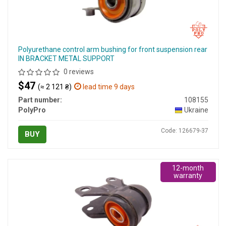
Polyurethane control arm bushing for front suspension rear
IN BRACKET METAL SUPPORT
0 reviews
$47
(≈ 2 121 ₴)
lead time 9 days
Part number:
108155
PolyPro
Ukraine
Code: 126679-37
BUY
12-month
warranty