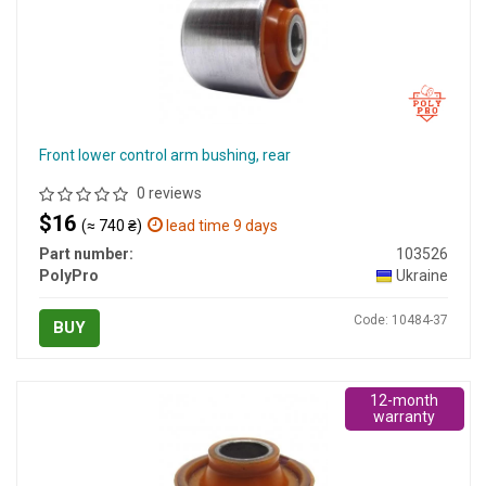
Front lower control arm bushing, rear
0 reviews
$16
(≈ 740 ₴)
lead time 9 days
Part number:
103526
PolyPro
Ukraine
Code: 10484-37
BUY
12-month
warranty