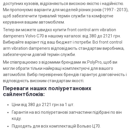
доступних кузовів, відрізняються високою якістю і надійністю.
Ми пропонуємо варіанти для моделей різних років (1997 - 2013),
щоб забезпечити тривалий термін служби та комфортне
керування вашим автомобілем.
Тепер ви можете швидко купити front control arm vibration
dampeners Volvo C70 в нашому каталозі: від 380 до 2121 грн.
Вибирайте варіант під ваш бюджет і потреби. Всі front control
arm vibration dampeners відповідають стандартам виробника,
забезпечуючи довгий термін служби.
Ми співпрацюємо з відомими брендами як PolyPro, щоб ви
могли обрати тільки найкращі комплектуючі для вашого
автомобіля. Вибір перевірених брендів гарантує довговічність і
відповідність високим стандартам якості.
Переваги наших поліуретанових
сайлентблоків:
Ціни від 380 до 2121 грн за 1 шт.
Гарантія на всі поліуретанові запчастини підібрані по він
коду.
Підходять для всіх комплектацій Вольво Ц70.