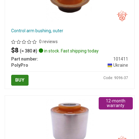
Control arm bushing, outer
0 reviews
$8
(≈ 380 ₴)
in stock. Fast shipping today
Part number:
101411
PolyPro
Ukraine
Code: 9096-37
BUY
12-month
warranty