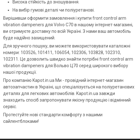
Висока стійкість до зношування.
На вибір гумові деталі чи поліуретанові.
Вирішивши оформити замовлення і купити front control arm
vibration dampeners для Volvo C70 в нашому інтернет-магазині,
ви отримуєте доставку по всій Україні. З нами ваш автомобіль
буде надійно захищений.
Для зручного пошуку, ви можете використовувати каталожні
номери: 103526, 101411, 106054, 102306, 103828, 102310,
102311. Це дозволить швидко знайти потрібні front control arm
vibration dampeners для Вольво Ц70 серед широкого вибору
нашої продукції.
Про компанію Kapot.in.ua Ми - провідний інтернет-магазин
автозапчастин в Україні, що спеціалізується на поліуретанових
деталях для легкових автомобілів. Kapot.in.ua завжди
знаходить спосіб запропонувати якісну продукцію і відмінний
сервіс.
Протестуйте нові стандарти комфорту з нашими
сайлентблоками!