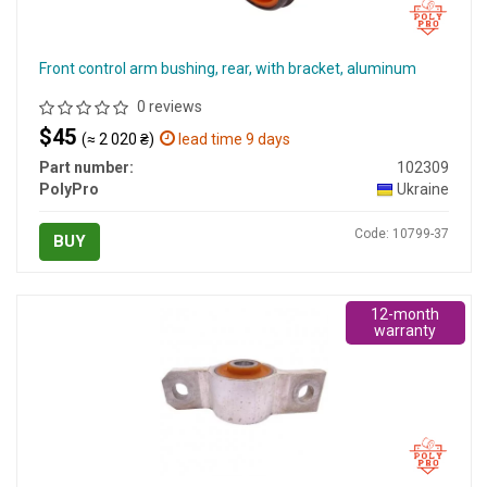
Front control arm bushing, rear, with bracket, aluminum
0 reviews
$45
(≈ 2 020 ₴)
lead time 9 days
Part number:
102309
PolyPro
Ukraine
Code: 10799-37
BUY
12-month
warranty