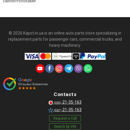
сайлентблоками!
© 2026 Kapot.in.ua is an online auto parts store specializing in
replacement parts for passenger cars, commercial trucks, and
heavy machinery.
Contacts
21-35-163
(050)
21-35-163
(067)
Request a Call
Search by VIN