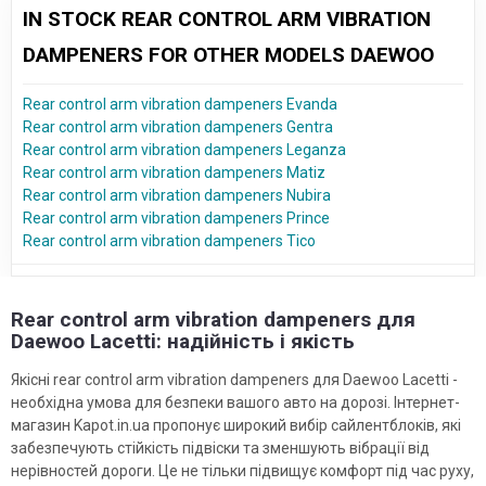
IN STOCK REAR CONTROL ARM VIBRATION
DAMPENERS FOR OTHER MODELS DAEWOO
Rear control arm vibration dampeners Evanda
Rear control arm vibration dampeners Gentra
Rear control arm vibration dampeners Leganza
Rear control arm vibration dampeners Matiz
Rear control arm vibration dampeners Nubira
Rear control arm vibration dampeners Prince
Rear control arm vibration dampeners Tico
Rear control arm vibration dampeners для
Daewoo Lacetti: надійність і якість
Якісні rear control arm vibration dampeners для Daewoo Lacetti -
необхідна умова для безпеки вашого авто на дорозі. Інтернет-
магазин Kapot.in.ua пропонує широкий вибір сайлентблоків, які
забезпечують стійкість підвіски та зменшують вібрації від
нерівностей дороги. Це не тільки підвищує комфорт під час руху,