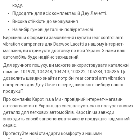
коду.
Підходять для всіх комплектацій Деу Лачетті.
Висока стійкість до зношування.
На вибір гумові деталі чи поліуретанові.
Вирішивши оформити замовлення і купити rear control arm
vibration dampeners для Daewoo Lacetti в нашому інтернет-
магазині, ви отримуєте доставку по всій Україні. З нами ваш
автомобіль буде надійно захищений.
Для зручного пошуку, ви можете використовувати каталожні
номери: 101920, 104248, 104249, 100322, 105284, 105285. Це
дозволить швидко знайти потрібні rear control arm vibration
dampeners для Деу Лачетті серед широкого вибору нашої
продукції.
Про компанію Kapot.in.ua Ми - провідний інтернет-магазин
автозапчастин в Україні, що спеціалізується на поліуретанових
деталях для легкових автомобілів. Kapot.in.ua завжди
знаходить спосіб запропонувати якісну продукцію і відмінний
сервіс.
Протестуйте нові стандарти комфорту з нашими