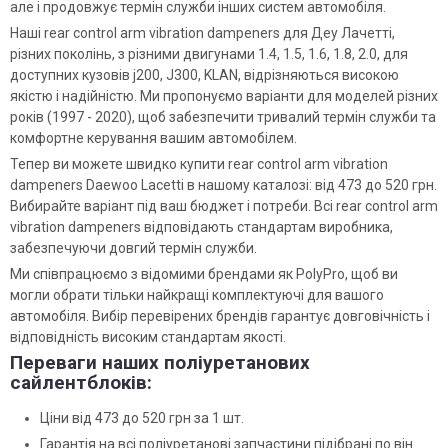
але і продовжує термін служби інших систем автомобіля.
Наші rear control arm vibration dampeners для Деу Лачетті,
різних поколінь, з різними двигунами 1.4, 1.5, 1.6, 1.8, 2.0, для
доступних кузовів j200, J300, KLAN, відрізняються високою
якістю і надійністю. Ми пропонуємо варіанти для моделей різних
років (1997 - 2020), щоб забезпечити тривалий термін служби та
комфортне керування вашим автомобілем.
Тепер ви можете швидко купити rear control arm vibration
dampeners Daewoo Lacetti в нашому каталозі: від 473 до 520 грн.
Вибирайте варіант під ваш бюджет і потреби. Всі rear control arm
vibration dampeners відповідають стандартам виробника,
забезпечуючи довгий термін служби.
Ми співпрацюємо з відомими брендами як PolyPro, щоб ви
могли обрати тільки найкращі комплектуючі для вашого
автомобіля. Вибір перевірених брендів гарантує довговічність і
відповідність високим стандартам якості.
Переваги наших поліуретанових
сайлентблоків:
Ціни від 473 до 520 грн за 1 шт.
Гарантія на всі поліуретанові запчастини підібрані по він