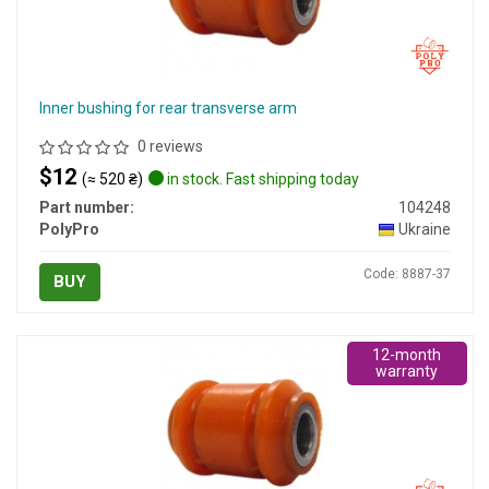
Inner bushing for rear transverse arm
0 reviews
$12
(≈ 520 ₴)
in stock. Fast shipping today
Part number:
104248
PolyPro
Ukraine
Code: 8887-37
BUY
12-month
warranty