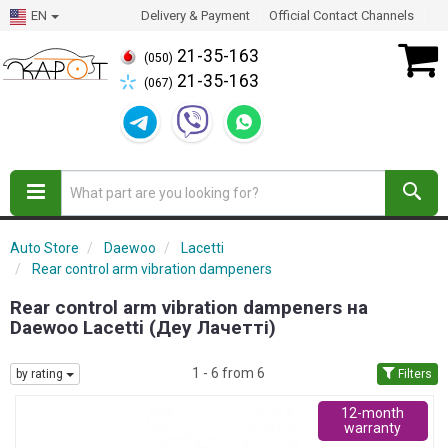
EN
Delivery & Payment
Official Contact Channels
21-35-163
(050)
21-35-163
(067)
Auto Store
Daewoo
Lacetti
Rear control arm vibration dampeners
Rear control arm vibration dampeners на
Daewoo Lacetti (Деу Лачетті)
1 - 6 from 6
by rating
Filters
12-month
warranty