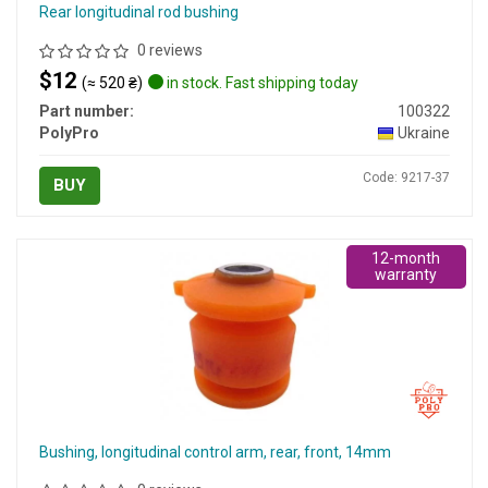
Rear longitudinal rod bushing
0 reviews
$12
(≈ 520 ₴)
in stock. Fast shipping today
Part number:
100322
PolyPro
Ukraine
Code: 9217-37
BUY
12-month
warranty
Bushing, longitudinal control arm, rear, front, 14mm