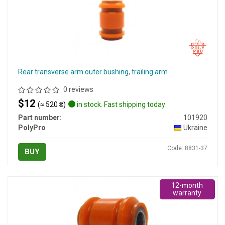
Rear transverse arm outer bushing, trailing arm
0 reviews
$12
(≈ 520 ₴)
in stock. Fast shipping today
Part number:
101920
PolyPro
Ukraine
Code: 8831-37
BUY
12-month
warranty