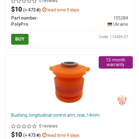
0 reviews
$10
(≈ 473 ₴)
lead time 9 days
Part number:
105284
PolyPro
Ukraine
Code: 110439-37
BUY
12-month
warranty
Bushing, longitudinal control arm, rear, 14mm
0 reviews
$10
(≈ 473 ₴)
lead time 9 days