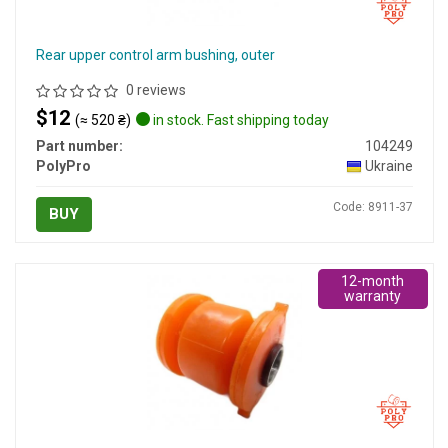
Rear upper control arm bushing, outer
0 reviews
$12
(≈ 520 ₴)
in stock. Fast shipping today
Part number:
104249
PolyPro
Ukraine
Code: 8911-37
BUY
12-month
warranty