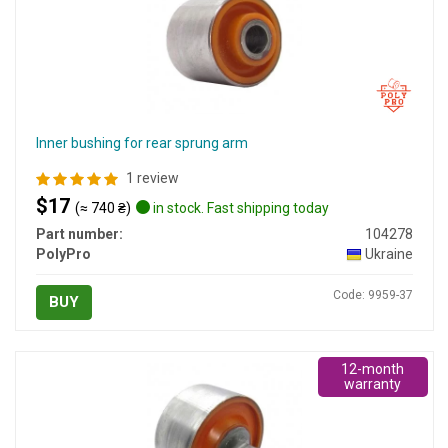
Inner bushing for rear sprung arm
1 review
$17
(≈ 740 ₴)
in stock. Fast shipping today
Part number:
104278
PolyPro
Ukraine
Code: 9959-37
BUY
12-month
warranty