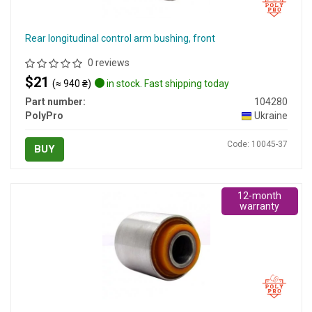
Rear longitudinal control arm bushing, front
0 reviews
$21
(≈ 940 ₴)
in stock. Fast shipping today
Part number:
104280
PolyPro
Ukraine
Code: 10045-37
BUY
12-month
warranty