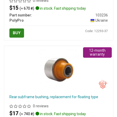
0 reviews
$15
(≈ 670 ₴)
in stock. Fast shipping today
Part number:
103236
PolyPro
Ukraine
Code: 12293-37
BUY
12-month
warranty
Rear subframe bushing, replacement for floating type
0 reviews
$17
(≈ 740 ₴)
in stock. Fast shipping today