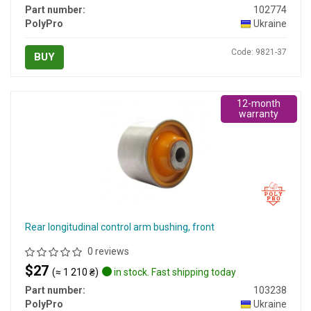
Part number:
102774
PolyPro
Ukraine
Code: 9821-37
BUY
12-month
warranty
Rear longitudinal control arm bushing, front
0 reviews
$27
(≈ 1 210 ₴)
in stock. Fast shipping today
Part number:
103238
PolyPro
Ukraine