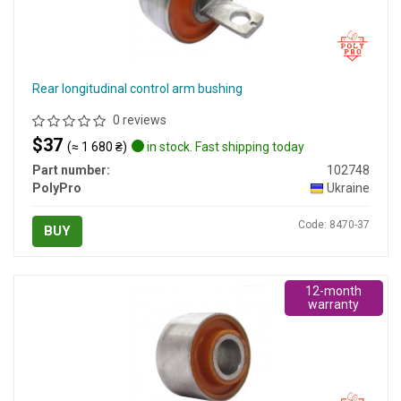
Rear longitudinal control arm bushing
0 reviews
$37
(≈ 1 680 ₴)
in stock. Fast shipping today
Part number:
102748
PolyPro
Ukraine
Code: 8470-37
BUY
12-month
warranty