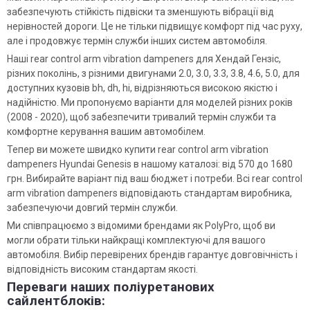
забезпечують стійкість підвіски та зменшують вібрації від
нерівностей дороги. Це не тільки підвищує комфорт під час руху,
але і продовжує термін служби інших систем автомобіля.
Наші rear control arm vibration dampeners для Хендай Гензіс,
різних поколінь, з різними двигунами 2.0, 3.0, 3.3, 3.8, 4.6, 5.0, для
доступних кузовів bh, dh, hi, відрізняються високою якістю і
надійністю. Ми пропонуємо варіанти для моделей різних років
(2008 - 2020), щоб забезпечити тривалий термін служби та
комфортне керування вашим автомобілем.
Тепер ви можете швидко купити rear control arm vibration
dampeners Hyundai Genesis в нашому каталозі: від 570 до 1680
грн. Вибирайте варіант під ваш бюджет і потреби. Всі rear control
arm vibration dampeners відповідають стандартам виробника,
забезпечуючи довгий термін служби.
Ми співпрацюємо з відомими брендами як PolyPro, щоб ви
могли обрати тільки найкращі комплектуючі для вашого
автомобіля. Вибір перевірених брендів гарантує довговічність і
відповідність високим стандартам якості.
Переваги наших поліуретанових
сайлентблоків: