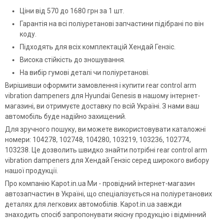
Ціни від 570 до 1680 грн за 1 шт.
Гарантія на всі поліуретанові запчастини підібрані по він
коду.
Підходять для всіх комплектацій Хендай Гензіс.
Висока стійкість до зношування.
На вибір гумові деталі чи поліуретанові.
Вирішивши оформити замовлення і купити rear control arm
vibration dampeners для Hyundai Genesis в нашому інтернет-
магазині, ви отримуєте доставку по всій Україні. З нами ваш
автомобіль буде надійно захищений.
Для зручного пошуку, ви можете використовувати каталожні
номери: 104278, 102748, 104280, 103219, 103236, 102774,
103238. Це дозволить швидко знайти потрібні rear control arm
vibration dampeners для Хендай Гензіс серед широкого вибору
нашої продукції.
Про компанію Kapot.in.ua Ми - провідний інтернет-магазин
автозапчастин в Україні, що спеціалізується на поліуретанових
деталях для легкових автомобілів. Kapot.in.ua завжди
знаходить спосіб запропонувати якісну продукцію і відмінний