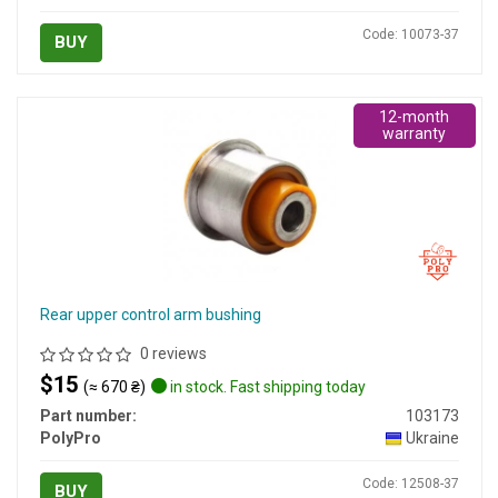
Code: 10073-37
BUY
12-month
warranty
Rear upper control arm bushing
0 reviews
$15
(≈ 670 ₴)
in stock. Fast shipping today
Part number:
103173
PolyPro
Ukraine
Code: 12508-37
BUY