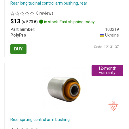
Rear longitudinal control arm bushing, rear
0 reviews
$13
(≈ 570 ₴)
in stock. Fast shipping today
Part number:
103219
PolyPro
Ukraine
Code: 12131-37
BUY
12-month
warranty
Rear sprung control arm bushing