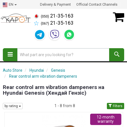
EN
Delivery & Payment
Official Contact Channels
21-35-163
(050)
21-35-163
(067)
Auto Store
Hyundai
Genesis
Rear control arm vibration dampeners
Rear control arm vibration dampeners на
Hyundai Genesis (Хендай Гензіс)
1 - 8 from 8
by rating
Filters
12-month
warranty