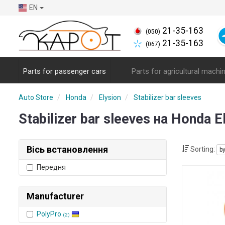
EN
21-35-163
(050)
21-35-163
(067)
Parts for passenger cars
Parts for agricultural machi
Auto Store
Honda
Elysion
Stabilizer bar sleeves
Stabilizer bar sleeves на Honda E
Вісь встановлення
Sorting:
b
Передня
Manufacturer
PolyPro
(2)