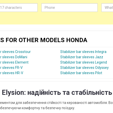
VES FOR OTHER MODELS HONDA
ar sleeves Crosstour
Stabilizer bar sleeves Integra
ar sleeves DoMani
Stabilizer bar sleeves Jazz
ar sleeves Element
Stabilizer bar sleeves Legend
ar sleeves FR-V
Stabilizer bar sleeves Odyssey
ar sleeves HR-V
Stabilizer bar sleeves Pilot
Elysion: надійність та стабільніст
лементом для забезпечення стійкості та керованості автомобіля. В
забезпечуючи комфортну та безпечну поїздку.