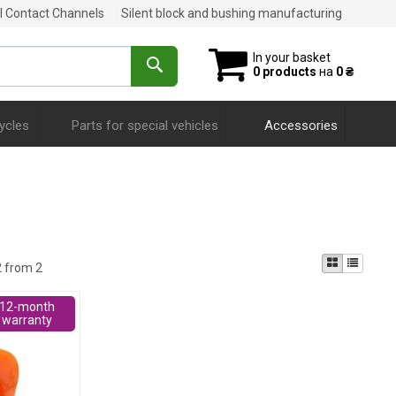
al Contact Channels
Silent block and bushing manufacturing
In your basket
0 products
на
0 ₴
ycles
Parts for special vehicles
Accessories
2 from 2
12-month
warranty