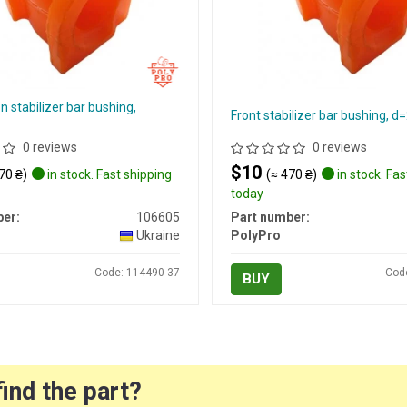
 stabilizer bar bushing,
Front stabilizer bar bushing,
0 reviews
0 reviews
$10
70 ₴)
in stock. Fast shipping
(≈ 470 ₴)
in stock. Fas
today
er:
106605
Part number:
Ukraine
PolyPro
Code: 114490-37
Cod
BUY
find the part?