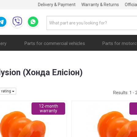
Delivery & Payment
Warranty & Returns
Offici
nery
Parts for commercial vehicles
Parts for motorc
lysion (Хонда Елісіон)
y rating
Results:
1 - 
12-month
warranty