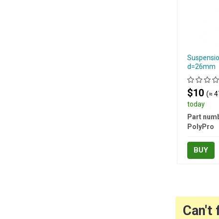
Suspension
d=26mm
$10
(≈ 4
today
Part numb
PolyPro
BUY
Can't 