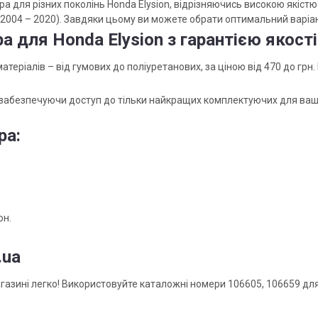
ра для різних поколінь Honda Elysion, відрізняючись високою якіст
ку (2004 – 2020). Завдяки цьому ви можете обрати оптимальний варі
а для Honda Elysion з гарантією якості
атеріалів – від гумових до поліуретанових, за ціною від 470 до грн
забезпечуючи доступ до тільки найкращих комплектуючих для вашого 
ра:
.
он.
.ua
агазині легко! Використовуйте каталожні номери 106605, 106659 дл