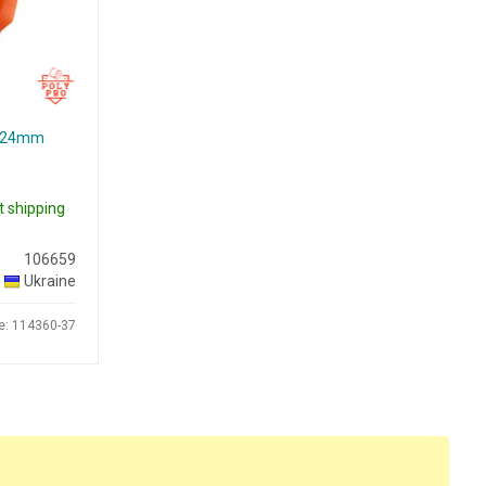
 d=24mm
t shipping
106659
Ukraine
e: 114360-37