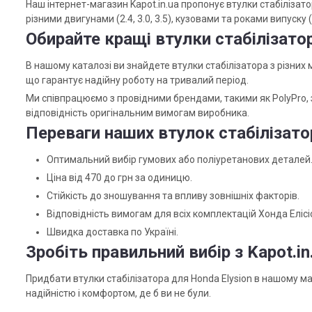
Наш інтернет-магазин Kapot.in.ua пропонує втулки стабілізато
різними двигунами (2.4, 3.0, 3.5), кузовами та роками випус
Обирайте кращі втулки стабілізатор
В нашому каталозі ви знайдете втулки стабілізатора з різних м
що гарантує надійну роботу на тривалий період.
Ми співпрацюємо з провідними брендами, такими як PolyPro, 
відповідність оригінальним вимогам виробника.
Переваги наших втулок стабілізато
Оптимальний вибір гумових або поліуретанових деталей
Ціна від 470 до грн за одиницю.
Стійкість до зношування та впливу зовнішніх факторів.
Відповідність вимогам для всіх комплектацій Хонда Елісі
Швидка доставка по Україні.
Зробіть правильний вибір з Kapot.in
Придбати втулки стабілізатора для Honda Elysion в нашому м
надійністю і комфортом, де б ви не були.