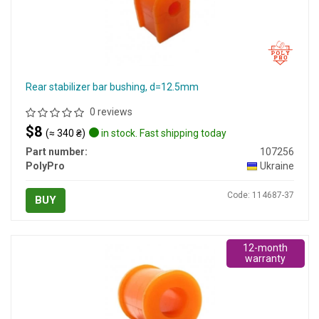
Rear stabilizer bar bushing, d=12.5mm
0 reviews
$8
(≈ 340 ₴)
in stock. Fast shipping today
Part number:
107256
PolyPro
Ukraine
Code: 114687-37
BUY
12-month
warranty