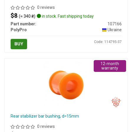
0 reviews
$8
(≈ 340 ₴)
in stock. Fast shipping today
Part number:
107166
PolyPro
Ukraine
Code: 114795-37
BUY
12-month
warranty
Rear stabilizer bar bushing, d=15mm
0 reviews