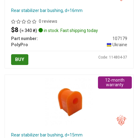
Rear stabilizer bar bushing, d=16mm
0 reviews
$8
(≈ 340 ₴)
in stock. Fast shipping today
Part number:
107179
PolyPro
Ukraine
Code: 114804-37
BUY
12-month
warranty
Rear stabilizer bar bushing, d=15mm