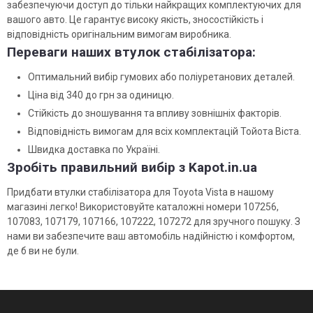
забезпечуючи доступ до тільки найкращих комплектуючих для
вашого авто. Це гарантує високу якість, зносостійкість і
відповідність оригінальним вимогам виробника.
Переваги наших втулок стабілізатора:
Оптимальний вибір гумових або поліуретанових деталей.
Ціна від 340 до грн за одиницю.
Стійкість до зношування та впливу зовнішніх факторів.
Відповідність вимогам для всіх комплектацій Тойота Віста.
Швидка доставка по Україні.
Зробіть правильний вибір з Kapot.in.ua
Придбати втулки стабілізатора для Toyota Vista в нашому
магазині легко! Використовуйте каталожні номери 107256,
107083, 107179, 107166, 107222, 107272 для зручного пошуку. З
нами ви забезпечите ваш автомобіль надійністю і комфортом,
де б ви не були.