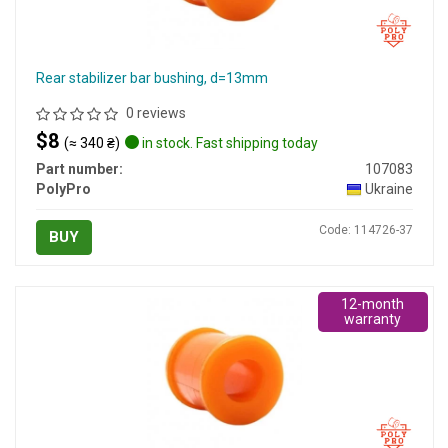
Rear stabilizer bar bushing, d=13mm
0 reviews
$8
(≈ 340 ₴)
in stock. Fast shipping today
Part number:
107083
PolyPro
Ukraine
Code: 114726-37
BUY
12-month
warranty