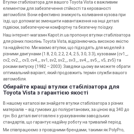
Втулки стабілізатора для вашого Toyota Vista є важливим
елементом для забезпечення стійкості та керованості
автомобіля. Вони ефективно знижують коливання кузова при
їзді, що допомагає зменшити навантаження на інші деталі
підвіски, забезпечуючи комфортну та безпечну поїздку.
Наш інтернет-магазин Kapot.in.ua пропонує втулки стабілізатора
для різних поколінь Toyota Vista, відрізняючись високою якістю
та надійністю. Ми маємо втулки, що підходять для моделей з
різними двигунами (1.8, 2.0, 2.2, 2.4, 2.5, 3.0, 3.3), кузовами (cv1_,
cv2, cv2_, cv3, cv4_, sv1, sv2, sv2_, sv3_, sv4_, sv5_, v5, zv5) та
роками випуску (1982 – 2003). Завдяки цьому ви можете обрати
оптимальний варіант, який продовжить термін служби вашого
автомобіля.
Обирайте кращі втулки стабілізатора для
Toyota Vista з гарантією якості
В нашому каталозі ви знайдете втулки стабілізатора з різних
матеріалів – від гумових до поліуретанових, за ціною від 340 до
грн. Всі деталі виготовлені з урахуванням заводських
стандартів, що гарантує надійну роботу на тривалий період.
Ми співпрацюємо з провідними брендами, такими як PolyPro,