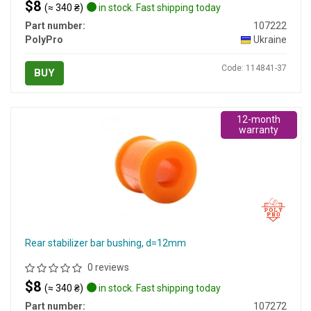
$8
(≈ 340 ₴)
in stock. Fast shipping today
Part number:
107222
PolyPro
Ukraine
Code: 114841-37
BUY
12-month
warranty
Rear stabilizer bar bushing, d=12mm
0 reviews
$8
(≈ 340 ₴)
in stock. Fast shipping today
Part number:
107272