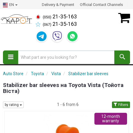
EN
Delivery & Payment
Official Contact Channels
21-35-163
(050)
21-35-163
(067)
Auto Store
Toyota
Vista
Stabilizer bar sleeves
Stabilizer bar sleeves на Toyota Vista (Тойота
Віста)
1 - 6 from 6
by rating
Filters
12-month
warranty