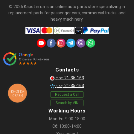
© 2026 Kapot.in.ua is an online auto parts store specializing in
replacement parts for passenger cars, commercial trucks, and
heavy machinery.
Contacts
21-35-163
(050)
21-35-163
(067)
КНОПКА
Request a Call
СВЯЗИ
Search by VIN
Working Hours
Mon-Fri: 9:00-18:00
Сб: 10:00-14:00
Sun: output