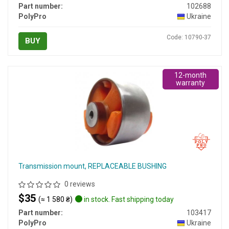
Part number:
102688
PolyPro
Ukraine
Code: 10790-37
BUY
12-month
warranty
Transmission mount, REPLACEABLE BUSHING
0 reviews
$35
(≈ 1 580 ₴)
in stock. Fast shipping today
Part number:
103417
PolyPro
Ukraine