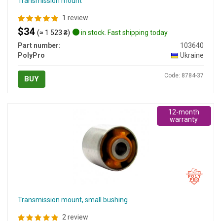
Transmission mount
1 review
$34
(≈ 1 523 ₴)
in stock. Fast shipping today
Part number:
103640
PolyPro
Ukraine
Code: 8784-37
BUY
12-month
warranty
Transmission mount, small bushing
2 review