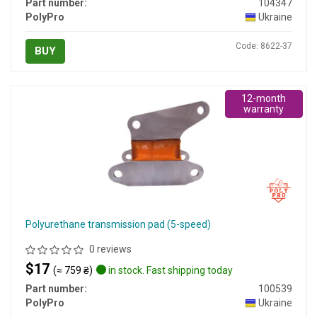
Part number:
104347
PolyPro
Ukraine
Code: 8622-37
BUY
12-month
warranty
Polyurethane transmission pad (5-speed)
0 reviews
$17
(≈ 759 ₴)
in stock. Fast shipping today
Part number:
100539
PolyPro
Ukraine