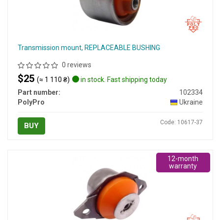
Transmission mount, REPLACEABLE BUSHING
0 reviews
$25
(≈ 1 110 ₴)
in stock. Fast shipping today
Part number:
102334
PolyPro
Ukraine
Code: 10617-37
BUY
12-month
warranty