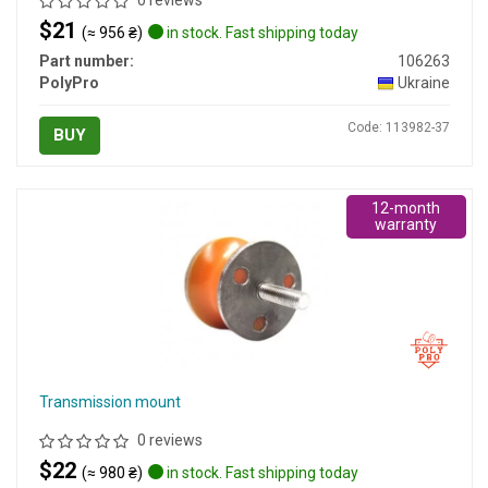
0 reviews
$21
(≈ 956 ₴)
in stock. Fast shipping today
Part number:
106263
PolyPro
Ukraine
Code: 113982-37
BUY
12-month
warranty
Transmission mount
0 reviews
$22
(≈ 980 ₴)
in stock. Fast shipping today