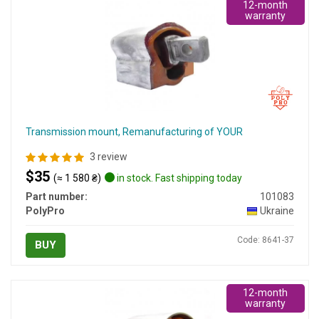
12-month
warranty
Transmission mount, Remanufacturing of YOUR
3 review
$35
(≈ 1 580 ₴)
in stock. Fast shipping today
Part number:
101083
PolyPro
Ukraine
Code: 8641-37
BUY
12-month
warranty