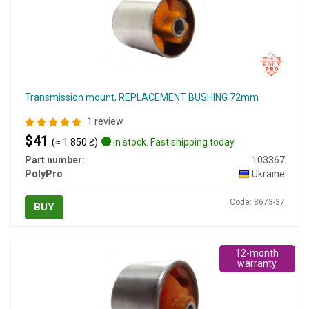
Transmission mount, REPLACEMENT BUSHING 72mm
1 review
$41
(≈ 1 850 ₴)
in stock. Fast shipping today
Part number:
103367
PolyPro
Ukraine
Code: 8673-37
BUY
12-month
warranty