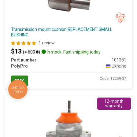
Transmission mount cushion REPLACEMENT SMALL
BUSHING
1 review
$13
(≈ 600 ₴)
in stock. Fast shipping today
Part number:
101381
PolyPro
Ukraine
Code: 12259-37
BUY
КНОПКА
СВЯЗИ
12-month
warranty