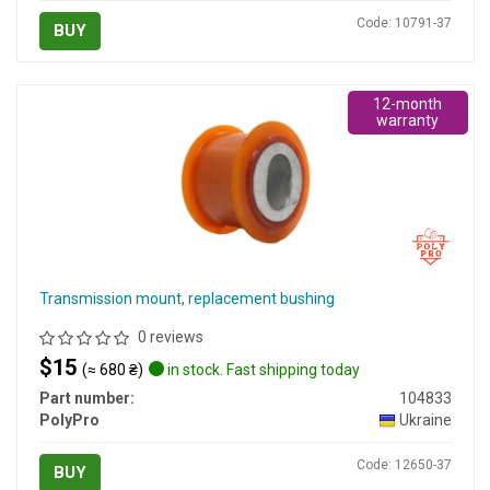
Code: 10791-37
BUY
12-month
warranty
Transmission mount, replacement bushing
0 reviews
$15
(≈ 680 ₴)
in stock. Fast shipping today
Part number:
104833
PolyPro
Ukraine
Code: 12650-37
BUY