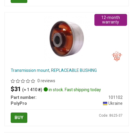
12-month
warranty
Transmission mount, REPLACEABLE BUSHING
0 reviews
$31
(≈ 1 410 ₴)
in stock. Fast shipping today
Part number:
101102
PolyPro
Ukraine
Code: 8625-37
BUY