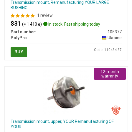
Transmission mount, Remanufacturing YOUR LARGE
BUSHING
1 review
$31
(≈ 1 410 ₴)
in stock. Fast shipping today
Part number:
105377
PolyPro
Ukraine
Code: 110434-37
BUY
12-month
warranty
Transmission mount, upper, YOUR Remanufacturing OF
YOUR