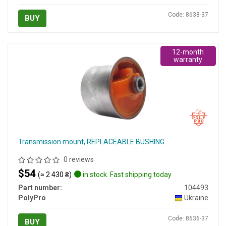
Code: 8638-37
BUY
12-month
warranty
Transmission mount, REPLACEABLE BUSHING
0 reviews
$54
(≈ 2 430 ₴)
in stock. Fast shipping today
Part number:
104493
PolyPro
Ukraine
Code: 8636-37
BUY