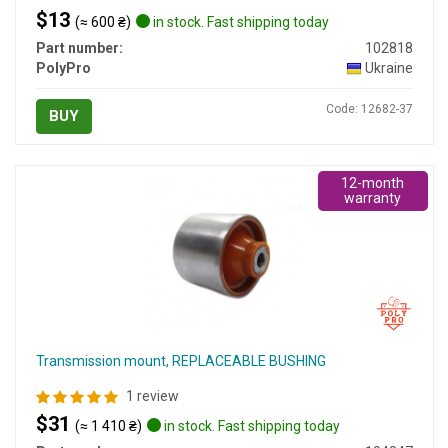
$13
(≈ 600 ₴)
in stock. Fast shipping today
Part number:
102818
PolyPro
Ukraine
Code: 12682-37
BUY
12-month
warranty
Transmission mount, REPLACEABLE BUSHING
1 review
$31
(≈ 1 410 ₴)
in stock. Fast shipping today