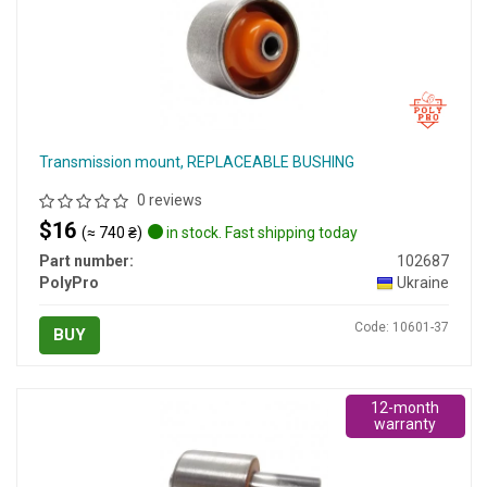
Transmission mount, REPLACEABLE BUSHING
0 reviews
$16
(≈ 740 ₴)
in stock. Fast shipping today
Part number:
102687
PolyPro
Ukraine
Code: 10601-37
BUY
12-month
warranty