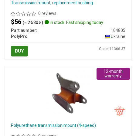
Transmission mount, replacement bushing
0 reviews
$56
(≈ 2 530 ₴)
in stock. Fast shipping today
Part number:
104805
PolyPro
Ukraine
Code: 11366-37
BUY
12-month
warranty
Polyurethane transmission mount (4-speed)