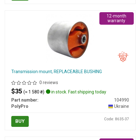
12-month
warranty
Transmission mount, REPLACEABLE BUSHING
0 reviews
$35
(≈ 1 580 ₴)
in stock. Fast shipping today
Part number:
104990
PolyPro
Ukraine
Code: 8635-37
BUY