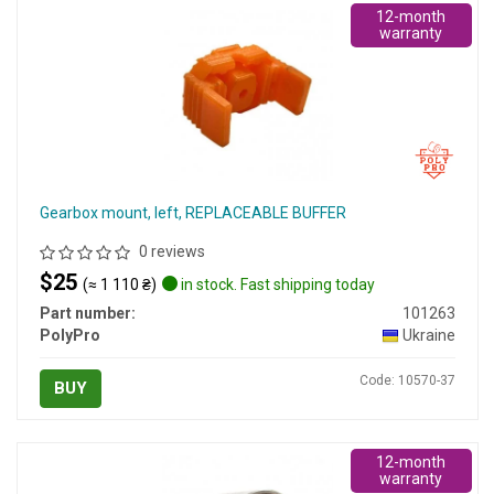
12-month
warranty
Gearbox mount, left, REPLACEABLE BUFFER
0 reviews
$25
(≈ 1 110 ₴)
in stock. Fast shipping today
Part number:
101263
PolyPro
Ukraine
Code: 10570-37
BUY
12-month
warranty