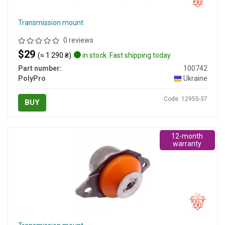
Transmission mount
0 reviews
$29
(≈ 1 290 ₴)
in stock. Fast shipping today
Part number:
100742
PolyPro
Ukraine
Code: 12955-37
BUY
12-month
warranty