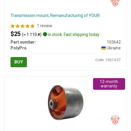
Transmission mount, Remanufacturing of YOUR
1 review
$25
(≈ 1 110 ₴)
in stock. Fast shipping today
Part number:
103642
PolyPro
Ukraine
Code: 10614-37
BUY
12-month
warranty