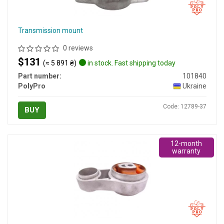
Transmission mount
0 reviews
$131
(≈ 5 891 ₴)
in stock. Fast shipping today
Part number:
101840
PolyPro
Ukraine
Code: 12789-37
BUY
12-month
warranty