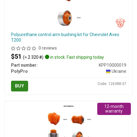
Polyurethane control arm bushing kit for Chevrolet Aveo
T200
0 reviews
$51
(≈ 2 320 ₴)
in stock. Fast shipping today
Part number:
KPP10000019
PolyPro
Ukraine
Code: 126388-37
BUY
12-month
warranty