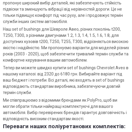
пропонує широкий вибір деталей, які забезпечують стійкість
підвіски та зменшують вібрації від нерівностей дороги. Це не
тільки підвищує комфорт під час руху, але і продовжує термін
служби інших систем автомобіля.
Наш set of bushings для Шевроле Авео, різних поколінь t200,
T250, T300, з різними двигунами 1.2, 1.3, 1.4, 1.5, 1.6, 1.8, для
доступних кузовів t200, T250, T255, T300, відрізняється високою
якістю і надійністю. Ми пропонуємо варіанти для моделей різних
років (2003 - 2020), щоб забезпечити тривалий термін служби та
комфортне керування вашим автомобілем.
Тепер ви можете швидко купити set of bushings Chevrolet Aveo в
нашому каталозі: від 2320 до 6180 грн. Вибирайте варіант під
ваш бюджет і потреби. Всі деталі, які входять в set of bushings
відповідають стандартам виробника, забезпечуючи довгий
термін служби.
Ми співпрацюємо з відомими брендами як PolyPro, щоб ви
могли обрати тільки найкращі комплектуючі для вашого
автомобіля. Вибір перевірених брендів гарантує довговічність і
відповідність високим стандартам якості.
Переваги наших поліуретанових комплектів: