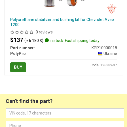
Polyurethane stabilizer and bushing kit for Chevrolet Aveo
T200
0 reviews
$137
(≈ 6 180 ₴)
in stock. Fast shipping today
Part number:
KPP10000018
PolyPro
Ukraine
Code: 126389-37
BUY
Can't find the part?