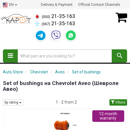
EN
Delivery & Payment
Official Contact Channels
21-35-163
(050)
21-35-163
(067)
Auto Store
Chevrolet
Aveo
Set of bushings
Set of bushings на Chevrolet Aveo (Шевроле
Авео)
1 - 2 from 2
by rating
Filters
12-month
warranty