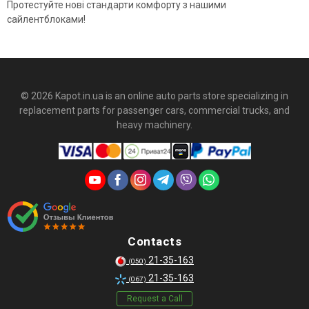
Протестуйте нові стандарти комфорту з нашими
сайлентблоками!
© 2026 Kapot.in.ua is an online auto parts store specializing in
replacement parts for passenger cars, commercial trucks, and
heavy machinery.
Contacts
21-35-163
(050)
21-35-163
(067)
Request a Call