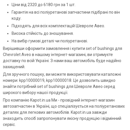
Ціни від 2320 до 6180 грн за 1 шт.
Гарантія на всі поліуретанові запчастини підібрані по він
коду.
Підходять для всіх комплектацій Шевроле Авео.
Висока стійкість до зношування.
На вибір гумові деталі чи поліуретанові.
Вирішивши оформити замовлення і купити set of bushings для
Chevrolet Aveo в нашому інтернет-магазині, ви отримуєте
доставку по всій Україні. З нами ваш автомобіль буде надійно
захищений.
Для зручного пошуку, ви можете використовувати каталожні
номери: kpp10000019, kpp10000018. Це дозволить швидко
знайти потрібний set of bushings для Шевроле Авео серед
широкого вибору нашої продукції.
Про компанію Kapot.in.ua Ми - провідний інтернет-магазин
автозапчастин в Україні, що спеціалізується на поліуретанових
деталях для легкових автомобілів. Kapot.in.ua завжди
знаходить спосіб запропонувати якісну продукцію і відмінний
сервіс.