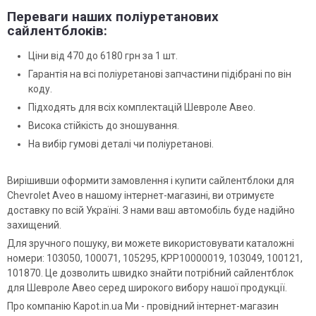
Переваги наших поліуретанових
сайлентблоків:
Ціни від 470 до 6180 грн за 1 шт.
Гарантія на всі поліуретанові запчастини підібрані по він
коду.
Підходять для всіх комплектацій Шевроле Авео.
Висока стійкість до зношування.
На вибір гумові деталі чи поліуретанові.
Вирішивши оформити замовлення і купити сайлентблоки для
Chevrolet Aveo в нашому інтернет-магазині, ви отримуєте
доставку по всій Україні. З нами ваш автомобіль буде надійно
захищений.
Для зручного пошуку, ви можете використовувати каталожні
номери: 103050, 100071, 105295, KPP10000019, 103049, 100121,
101870. Це дозволить швидко знайти потрібний сайлентблок
для Шевроле Авео серед широкого вибору нашої продукції.
Про компанію Kapot.in.ua Ми - провідний інтернет-магазин