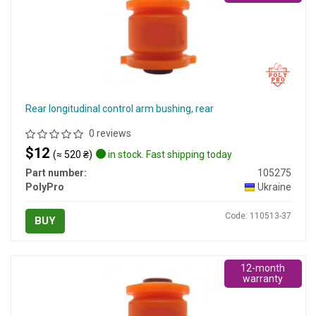
Rear longitudinal control arm bushing, rear
0 reviews
$12
(≈ 520 ₴)
in stock. Fast shipping today
Part number:
105275
PolyPro
Ukraine
Code: 110513-37
BUY
12-month
warranty