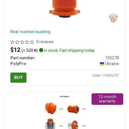
Rear trunnion bushing
0 reviews
$12
(≈ 520 ₴)
in stock. Fast shipping today
Part number:
105278
PolyPro
Ukraine
Code: 110692-37
BUY
12-month
warranty