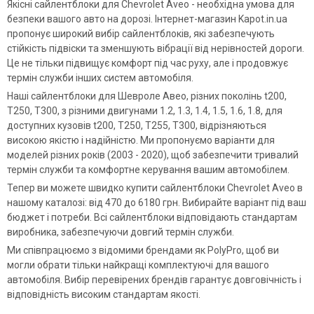
Якісні сайлентблоки для Chevrolet Aveo - необхідна умова для
безпеки вашого авто на дорозі. Інтернет-магазин Kapot.in.ua
пропонує широкий вибір сайлентблоків, які забезпечують
стійкість підвіски та зменшують вібрації від нерівностей дороги.
Це не тільки підвищує комфорт під час руху, але і продовжує
термін служби інших систем автомобіля.
Наші сайлентблоки для Шевроле Авео, різних поколінь t200,
T250, T300, з різними двигунами 1.2, 1.3, 1.4, 1.5, 1.6, 1.8, для
доступних кузовів t200, T250, T255, T300, відрізняються
високою якістю і надійністю. Ми пропонуємо варіанти для
моделей різних років (2003 - 2020), щоб забезпечити тривалий
термін служби та комфортне керування вашим автомобілем.
Тепер ви можете швидко купити сайлентблоки Chevrolet Aveo в
нашому каталозі: від 470 до 6180 грн. Вибирайте варіант під ваш
бюджет і потреби. Всі сайлентблоки відповідають стандартам
виробника, забезпечуючи довгий термін служби.
Ми співпрацюємо з відомими брендами як PolyPro, щоб ви
могли обрати тільки найкращі комплектуючі для вашого
автомобіля. Вибір перевірених брендів гарантує довговічність і
відповідність високим стандартам якості.