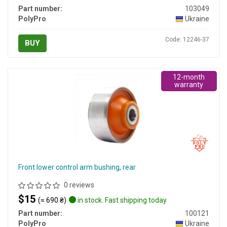
Part number:
103049
PolyPro
Ukraine
Code: 12246-37
BUY
12-month
warranty
Front lower control arm bushing, rear
0 reviews
$15
(≈ 690 ₴)
in stock. Fast shipping today
Part number:
100121
PolyPro
Ukraine