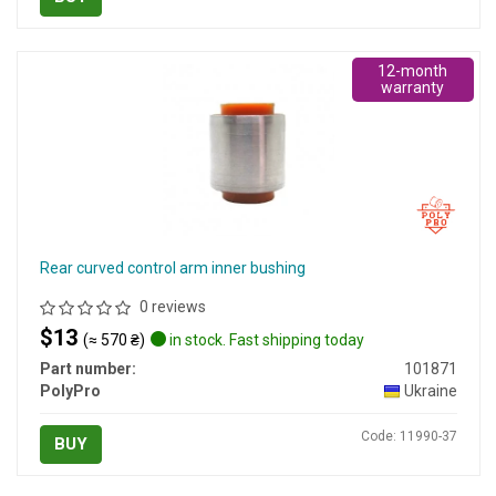
12-month
warranty
Rear curved control arm inner bushing
0 reviews
$13
(≈ 570 ₴)
in stock. Fast shipping today
Part number:
101871
PolyPro
Ukraine
Code: 11990-37
BUY