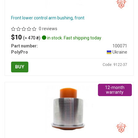
Front lower control arm bushing, front
0 reviews
$10
(≈ 470 ₴)
in stock. Fast shipping today
Part number:
100071
PolyPro
Ukraine
Code: 9122-37
BUY
12-month
warranty