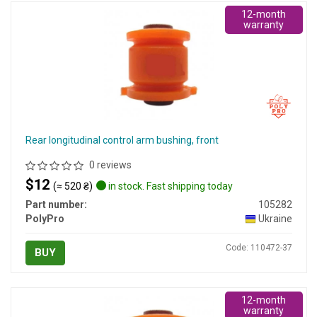
12-month
warranty
Rear longitudinal control arm bushing, front
0 reviews
$12
(≈ 520 ₴)
in stock. Fast shipping today
Part number:
105282
PolyPro
Ukraine
Code: 110472-37
BUY
12-month
warranty