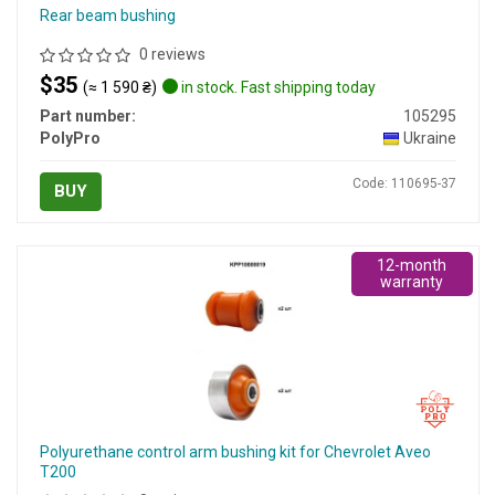
Rear beam bushing
0 reviews
$35
(≈ 1 590 ₴)
in stock. Fast shipping today
Part number:
105295
PolyPro
Ukraine
Code: 110695-37
BUY
12-month
warranty
Polyurethane control arm bushing kit for Chevrolet Aveo
T200