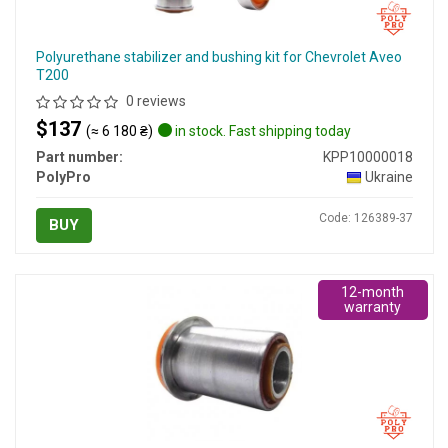
Polyurethane stabilizer and bushing kit for Chevrolet Aveo
T200
0 reviews
$137
(≈ 6 180 ₴)
in stock. Fast shipping today
Part number:
KPP10000018
PolyPro
Ukraine
Code: 126389-37
BUY
12-month
warranty