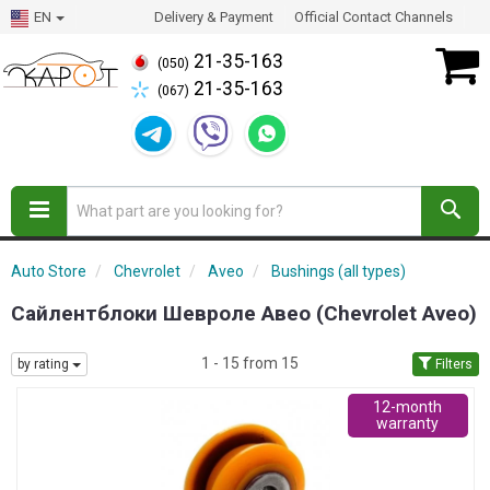
EN
Delivery & Payment
Official Contact Channels
21-35-163
(050)
21-35-163
(067)
Auto Store
Chevrolet
Aveo
Bushings (all types)
Сайлентблоки Шевроле Авео (Chevrolet Aveo)
1 - 15 from 15
by rating
Filters
12-month
warranty