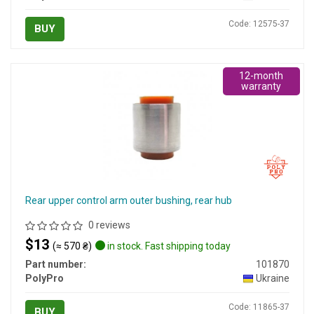
Code: 12575-37
BUY
12-month
warranty
Rear upper control arm outer bushing, rear hub
0 reviews
$13
(≈ 570 ₴)
in stock. Fast shipping today
Part number:
101870
PolyPro
Ukraine
Code: 11865-37
BUY