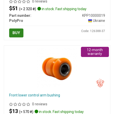
0 reviews
$51
(≈ 2 320 ₴)
in stock. Fast shipping today
Part number:
KPP10000019
PolyPro
Ukraine
Code: 126388-37
BUY
12-month
warranty
Front lower control arm bushing
0 reviews
$13
(≈ 570 ₴)
in stock. Fast shipping today