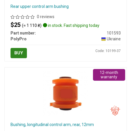
Rear upper control arm bushing
0 reviews
$25
(≈ 1 110 ₴)
in stock. Fast shipping today
Part number:
101593
PolyPro
Ukraine
Code: 10199-37
BUY
12-month
warranty
Bushing, longitudinal control arm, rear, 12mm