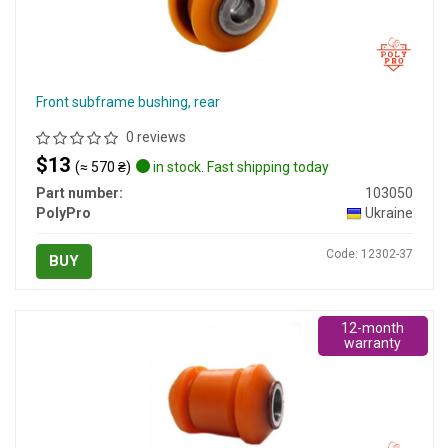
Front subframe bushing, rear
0 reviews
$13
(≈ 570 ₴)
in stock. Fast shipping today
Part number:
103050
PolyPro
Ukraine
Code: 12302-37
BUY
12-month
warranty