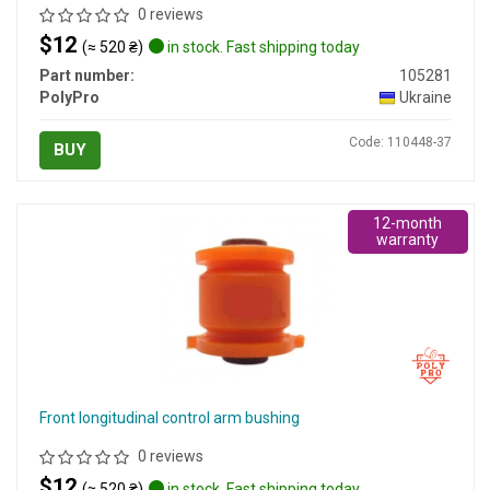
0 reviews
$12
(≈ 520 ₴)
in stock. Fast shipping today
Part number:
105281
PolyPro
Ukraine
Code: 110448-37
BUY
12-month
warranty
Front longitudinal control arm bushing
0 reviews
$12
(≈ 520 ₴)
in stock. Fast shipping today