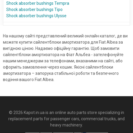
Shock absorber bushings Tempra
Shock absorber bushings Tipo
Shock absorber bushings Ulysse
На нашому сайті представлений великий онлайн каталог, де ви
можете купити сайлентблоки амортизатора для Fiat Albea за
вигідною ціною. Надаємо офіційну гарантію. Щоб замовити
сайлентблоки амортизатора на Фіат Альбеа - зателефонуйте
нашим менеджерам за телефонами, вказаними на сайті, або
оформіть замовлення через кошик. Якісні сайлентблоки
амортизатора – запорука стабільної роботи та безпечного
водіння вашого Fiat Albea.
© 2026 Kapot.in.ua is an online auto parts store specializing in
replacement parts for passenger cars, commercial trucks, and
heavy machinery.