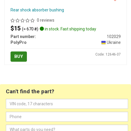
Rear shock absorber bushing
0 reviews
$15
(≈ 670 ₴)
in stock. Fast shipping today
Part number:
102029
PolyPro
Ukraine
Code: 12646-37
BUY
Can't find the part?