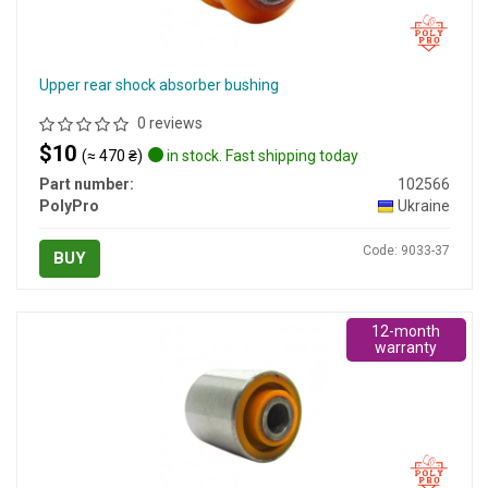
Upper rear shock absorber bushing
0 reviews
$10
(≈ 470 ₴)
in stock. Fast shipping today
Part number:
102566
PolyPro
Ukraine
Code: 9033-37
BUY
12-month
warranty