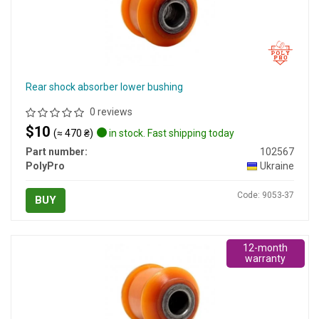
Rear shock absorber lower bushing
0 reviews
$10
(≈ 470 ₴)
in stock. Fast shipping today
Part number:
102567
PolyPro
Ukraine
Code: 9053-37
BUY
12-month
warranty