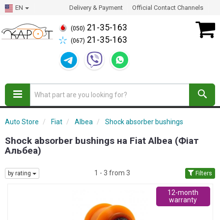
EN
Delivery & Payment
Official Contact Channels
21-35-163
(050)
21-35-163
(067)
Auto Store
Fiat
Albea
Shock absorber bushings
Shock absorber bushings на Fiat Albea (Фіат
Альбеа)
1 - 3 from 3
by rating
Filters
12-month
warranty