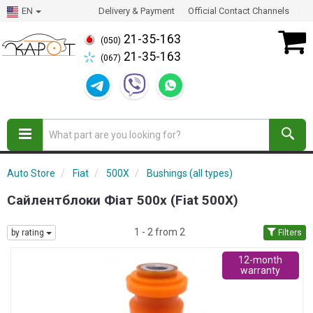
EN
Delivery & Payment
Official Contact Channels
21-35-163
(050)
21-35-163
(067)
Auto Store
Fiat
500X
Bushings (all types)
Сайлентблоки Фіат 500х (Fiat 500X)
1 - 2 from 2
by rating
Filters
12-month
warranty