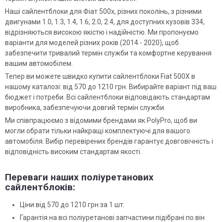
Наші сайлентблоки для Фіат 500х, різних поколінь, з різними
двигунами 1.0, 1.3, 1.4, 1.6, 2.0, 2.4, для доступних кузовів 334,
відрізняються високою якістю і надійністю. Ми пропонуємо
варіанти для моделей різних років (2014 - 2020), щоб
забезпечити тривалий термін служби та комфортне керування
вашим автомобілем.
Тепер ви можете швидко купити сайлентблоки Fiat 500X в
нашому каталозі: від 570 до 1210 грн. Вибирайте варіант під ваш
бюджет і потреби. Всі сайлентблоки відповідають стандартам
виробника, забезпечуючи довгий термін служби.
Ми співпрацюємо з відомими брендами як PolyPro, щоб ви
могли обрати тільки найкращі комплектуючі для вашого
автомобіля. Вибір перевірених брендів гарантує довговічність і
відповідність високим стандартам якості.
Переваги наших поліуретанових
сайлентблоків:
Ціни від 570 до 1210 грн за 1 шт.
Гарантія на всі поліуретанові запчастини підібрані по він