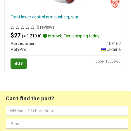
Front lower control arm bushing, rear
0 reviews
$27
(≈ 1 210 ₴)
in stock. Fast shipping today
Part number:
103169
PolyPro
Ukraine
Code: 10558-37
BUY
Can't find the part?