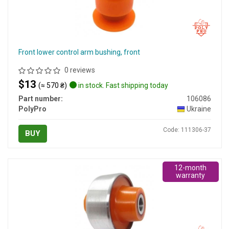
Front lower control arm bushing, front
0 reviews
$13
(≈ 570 ₴)
in stock. Fast shipping today
Part number:
106086
PolyPro
Ukraine
Code: 111306-37
BUY
12-month
warranty