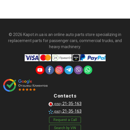
© 2026 Kapot.in.ua is an online auto parts store specializing in
replacement parts for passenger cars, commercial trucks, and
heavy machinery.
Contacts
21-35-163
(050)
21-35-163
(067)
Request a Call
Search by VIN