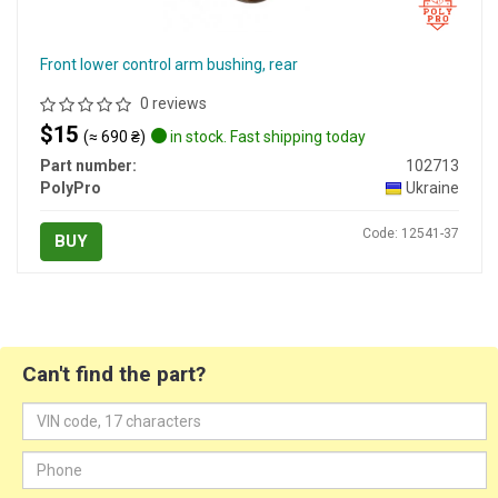
Front lower control arm bushing, rear
0 reviews
$15
(≈ 690 ₴)
in stock. Fast shipping today
Part number:
102713
PolyPro
Ukraine
Code: 12541-37
BUY
Can't find the part?