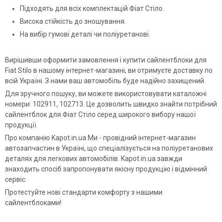
Підходять для всіх комплектацій Фіат Стіло.
Висока стійкість до зношування.
На вибір гумові деталі чи поліуретанові.
Вирішивши оформити замовлення і купити сайлентблоки для
Fiat Stilo в нашому інтернет-магазині, ви отримуєте доставку по
всій Україні. З нами ваш автомобіль буде надійно захищений.
Для зручного пошуку, ви можете використовувати каталожні
номери: 102911, 102713. Це дозволить швидко знайти потрібний
сайлентблок для Фіат Стіло серед широкого вибору нашої
продукції.
Про компанію Kapot.in.ua Ми - провідний інтернет-магазин
автозапчастин в Україні, що спеціалізується на поліуретанових
деталях для легкових автомобілів. Kapot.in.ua завжди
знаходить спосіб запропонувати якісну продукцію і відмінний
сервіс.
Протестуйте нові стандарти комфорту з нашими
сайлентблоками!