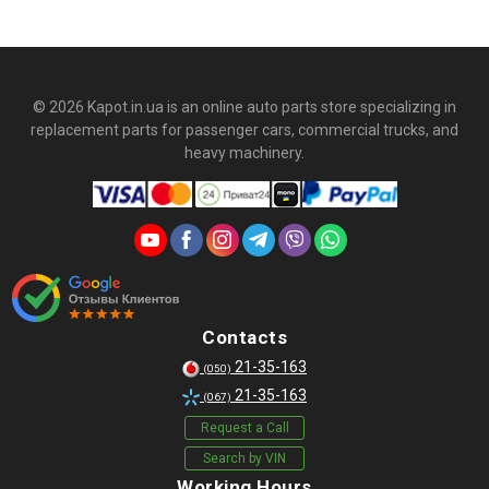
© 2026 Kapot.in.ua is an online auto parts store specializing in
replacement parts for passenger cars, commercial trucks, and
heavy machinery.
Contacts
21-35-163
(050)
21-35-163
(067)
Request a Call
Search by VIN
Working Hours