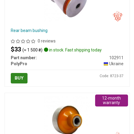
Rear beam bushing
0 reviews
$33
(≈ 1 500 ₴)
in stock. Fast shipping today
Part number:
102911
PolyPro
Ukraine
Code: 8723-37
BUY
12-month
warranty