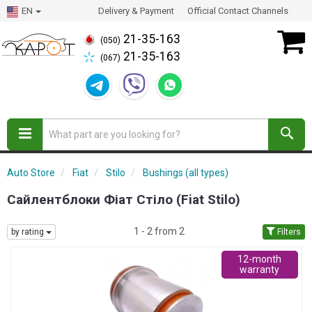
EN
Delivery & Payment
Official Contact Channels
21-35-163
(050)
21-35-163
(067)
Auto Store
Fiat
Stilo
Bushings (all types)
Сайлентблоки Фіат Стіло (Fiat Stilo)
1 - 2 from 2
by rating
Filters
12-month
warranty