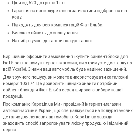
Ціни від 520 до грн за 1 шт.
Гарантія на всі поліуретанові запчастини підібрані по він
коду.
Підходять для всіх комплектацій Фіат Ельба.
Висока стійкість до зношування.
На вибір гумові деталі чи поліуретанові.
Вирішивши оформити замовлення і купити сайлентблоки для
Fiat Elba в нашому інтернет-магазині, ви отримуєте доставку по
всій Україні. З нами ваш автомобіль буде надійно захищений.
Для зручного пошуку, ви можете використовувати каталожні
номери: 103174. Це дозволить швидко знайти потрібний
сайлентблок для Фіат Ельба серед широкого вибору нашої
продукції.
Про компанію Kapot.in.ua Ми - провідний інтернет-магазин
автозапчастин в Україні, що спеціалізується на поліуретанових
деталях для легкових автомобілів. Kapot.in.ua завжди
знаходить спосіб запропонувати якісну продукцію і відмінний
сервіс.