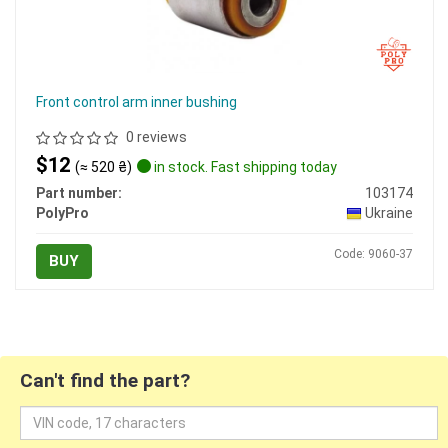
Front control arm inner bushing
0 reviews
$12
(≈ 520 ₴)
in stock. Fast shipping today
Part number:
103174
PolyPro
Ukraine
Code: 9060-37
BUY
Can't find the part?