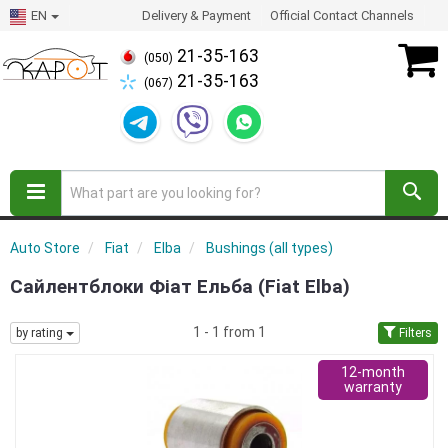
EN
Delivery & Payment
Official Contact Channels
21-35-163
(050)
21-35-163
(067)
Auto Store
Fiat
Elba
Bushings (all types)
Сайлентблоки Фіат Ельба (Fiat Elba)
1 - 1 from 1
by rating
Filters
12-month
warranty