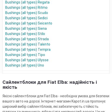
Bushings (all types) Regata
Bushings (all types) Ritmo
Bushings (all types) Scudo
Bushings (all types) Sedici
Bushings (all types) Seicento
Bushings (all types) Siena
Bushings (all types) Stilo
Bushings (all types) Strada
Bushings (all types) Talento
Bushings (all types) Tempra
Bushings (all types) Tipo
Bushings (all types) Ulysse
Bushings (all types) Uno
Сайлентблоки для Fiat Elba: надійність і
якість
Якісні сайлентблоки для Fiat Elba - необхідна умова для безпеки
вашого авто на дорозі. Інтернет-магазин Kapot.in.ua пропонує
широкий вибір сайлентблоків, які забезпечують стійкість
підвіски та зменшують вібрації від нерівностей дороги. Це не