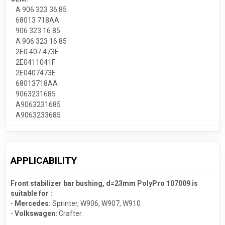
A 906 323 36 85
68013 718AA
906 323 16 85
A 906 323 16 85
2E0.407.473E
2E0411041F
2E0407473E
68013718AA
9063231685
A9063231685
A9063233685
APPLICABILITY
Front stabilizer bar bushing, d=23mm PolyPro 107009 is
suitable for :
-
Mercedes:
Sprinter
,
W906
,
W907, W910
-
Volkswagen:
Crafter