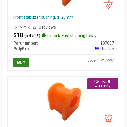
Front stabilizer bushing, d=20mm
0 reviews
$10
(≈ 470 ₴)
in stock. Fast shipping today
Part number:
107007
PolyPro
Ukraine
Code: 114174-37
BUY
12-month
warranty