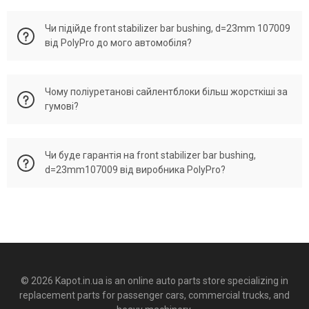
Front stabilizer bar bushing, d=23mm 107009 активно
Чи підійде front stabilizer bar bushing, d=23mm 107009
використовується в автомобілях: Mercedes Sprinter, W907,
від PolyPro до мого автомобіля?
W910, W906, Volkswagen Crafter.
PolyPro Ukraine виготовляє деталі під кодом 107009 які
Чому поліуретанові сайлентблоки більш жорсткіші за
відповідають OEM a 906 323 36 85, 68013 718AA, 906 323 16
гумові?
85. Якщо ваша деталь має один із поданих номерів, то
підійде.
Front stabilizer bar bushing, d=23mm 107009 виробництва
Чи буде гарантія на front stabilizer bar bushing,
PolyPro виготовлено як аналог до оригінальних запчастин.
d=23mm107009 від виробника PolyPro?
Тому всі показники розмірів та жорсткості відповідаються
оригінальній запчастині.
Виробник PolyPro на всі свої деталі, підібрані і перевірені по
ВінКоду автомобіля надає гарантію.
© 2026 Kapot.in.ua is an online auto parts store specializing in
replacement parts for passenger cars, commercial trucks, and