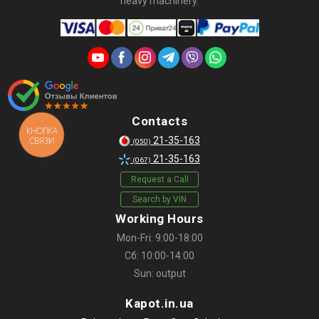
heavy machinery.
Contacts
КНОПКА
21-35-163
СВЯЗИ
(050)
21-35-163
(067)
Request a Call
Search by VIN
Working Hours
Mon-Fri: 9:00-18:00
Сб: 10:00-14:00
Sun: output
Kapot.in.ua