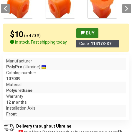
$10
BUY
(≈ 470 ₴)
in stock. Fast shipping today
Code:
114173-37
Manufacturer
PolyPro
(Ukraine)
Catalog number
107009
Material
Polyurethane
Warranty
12 months
Installation Axis
Front
Delivery throughout Ukraine