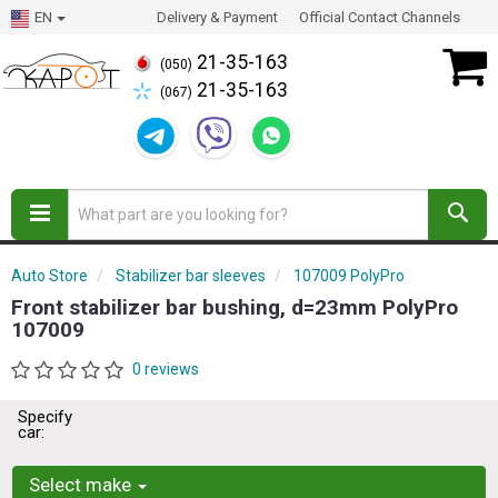
EN
Delivery & Payment
Official Contact Channels
21-35-163
(050)
21-35-163
(067)
Auto Store
Stabilizer bar sleeves
107009 PolyPro
Front stabilizer bar bushing, d=23mm PolyPro
107009
0 reviews
Specify
car:
Select make