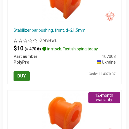
Stabilizer bar bushing, front, d=21.5mm
0 reviews
$10
(≈ 470 ₴)
in stock. Fast shipping today
Part number:
107008
PolyPro
Ukraine
Code: 114070-37
BUY
12-month
warranty